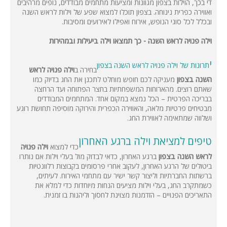
די בכך, הוילות בצפון מגוונות ומציעות מתחמים מבודדים, נופים מרהיבים
ואווירה כפרית נינוחה. בצפון תוכלו למצוא שפע של וילות לראש השנה
ובכלל לכל סוגי הנופש, אירוח ואפילו לאירועים ומסיבות.
וילה פנויה לראש השנה - כך תמצאו וילה ביעילות ובמהירות
י
תרונות של וילה פנויה לראש השנה בצפון
בחירה ב
וילה פנויה לראש
השנה בצפון
מעניקה לכם חופש מוחלט לתכנן את החג בדיוק כמו
שאתם רוצים. מהארוחות המשפחתיות בחצר הפתוחה ועד הרחצה
בבריכה הפרטית – הכל נמצא במקום אחד. המתחמים המבודדים
מבטיחים פרטיות מלאה, והאווירה הכפרית והירוקה מוסיפה תחושת רוגע
ושלווה שמתאימה לאווירת החג.
טיפים למציאת וילה ברגע האחרון
כדי למצוא
וילה פנויה
לראש השנה בצפון
ברגע האחרון, כדאי לבדוק מול בעלי וילות אם נותרו
ביטולים של הרגע האחרון, לעקוב אחרי פרסומים בקבוצות רלוונטיות
ברשתות החברתיות וליצור קשר ישיר עם מתחמי האירוח. לעיתים,
כשמתקרב החג, בעלי וילות מציעים הנחות מיוחדות כדי למלא את
התאריכים הפנויים – הזדמנות מצוינת לחסוך וליהנות בו זמנית.