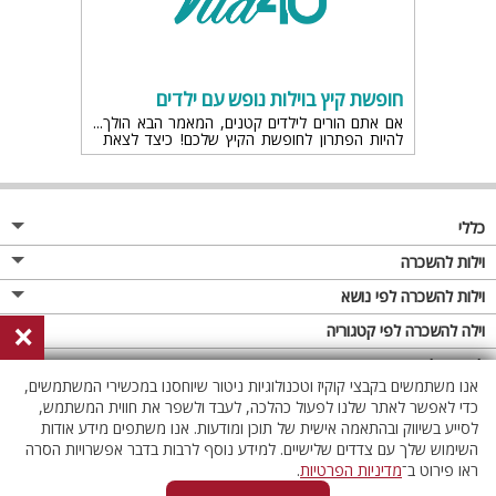
חופשת קיץ בוילות נופש עם ילדים
אם אתם הורים לילדים קטנים, המאמר הבא הולך
להיות הפתרון לחופשת הקיץ שלכם! כיצד לצאת
לנופש ולחזור עם חיוך ונחת לבית. כל הוילות נופש
למשפחות השוות ביותר!
כללי
מגזין
וילות להשכרה
פרסום באתר
וילות בצפון
וילות להשכרה לפי נושא
×
תקנון
וילות במרכז
וילה לזוגות
וילה להשכרה לפי קטגוריה
מדיניות פרטיות
וילות בדרום
וילות למשפחות
וילות עם בריכה
לופטים להשכרה
אנו משתמשים בקבצי קוקיז וטכנולוגיות ניטור שיוחסנו במכשירי המשתמשים,
וילות באילת
וילות לציבור הדתי
וילה עם בריכה מחוממת
לופט
כדי לאפשר לאתר שלנו לפעול כהלכה, לעבד ולשפר את חווית המשתמש,
וילות בשרון
לסייע בשיווק ובהתאמה אישית של תוכן ומודעות. אנו משתפים מידע אודות
אירוח דרוזי
וילה עם בריכה מחוממת מקורה
לופטים בצפון
השימוש שלך עם צדדים שלישיים. למידע נוסף לרבות בדבר אפשרויות הסרה
וילות באזור החרמון
וילות למסיבות
וילות עם סאונה
לופטים בדרום
ראו פירוט ב־
מדיניות הפרטיות
.
וילות לאירועים