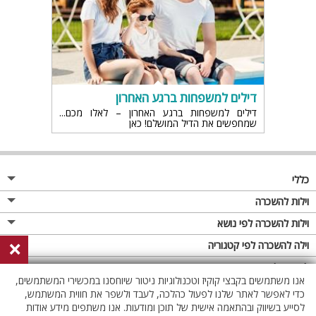
דילים למשפחות ברגע האחרון
דילים למשפחות ברגע האחרון – לאלו מכם
שמחפשים את הדיל המושלם! כאן
כללי
מגזין
וילות להשכרה
פרסום באתר
וילות בצפון
וילות להשכרה לפי נושא
×
תקנון
וילות במרכז
וילה לזוגות
וילה להשכרה לפי קטגוריה
מדיניות פרטיות
וילות בדרום
וילות למשפחות
וילות עם בריכה
לופטים להשכרה
אנו משתמשים בקבצי קוקיז וטכנולוגיות ניטור שיוחסנו במכשירי המשתמשים,
וילות באילת
וילות לציבור הדתי
וילה עם בריכה מחוממת
לופט
כדי לאפשר לאתר שלנו לפעול כהלכה, לעבד ולשפר את חווית המשתמש,
וילות בשרון
לסייע בשיווק ובהתאמה אישית של תוכן ומודעות. אנו משתפים מידע אודות
אירוח דרוזי
וילה עם בריכה מחוממת מקורה
לופטים בצפון