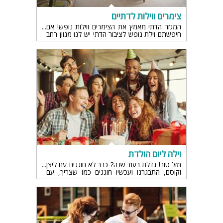
צימרים ווילות לדתיים
המגזר הדתי מאמץ את הצימרים ווילות נופש! אם
חיפשתם וילת נופש לציבור הדתי יש לנו מגוון רחב
בשבילכם
וילה ליום הולדת
מזל טוב! גדלת בעוד שנה? כבר לא חוגגים עם ליצן
וקוסם, התבגרנו ועכשיו חוגגים כמו שצריך, עם
חברים טובים ומשפחה במסיבה טובה. וילה ליום
הולדת היא המקום המושלם לחגיגת יום הולדת
בסטייל אחר.