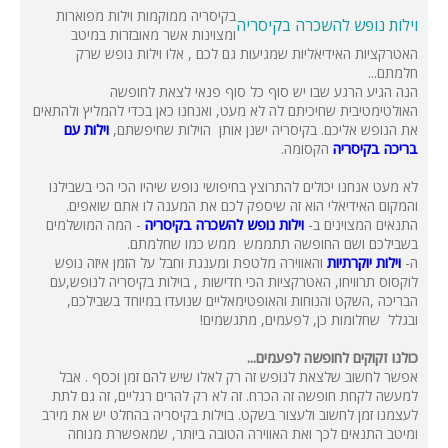
בקיסריה ממוקמות וילות מפוארות
וילות נופש להשכרה בקיסריה
ומצוינות אשר מאובזרות במיטב
האטרקציות האידיאליות שמגיעות גם לכם , אלו וילות נופש שרק
חלמתם...
הנה הגיע הרגע שבו יש סוף כל סוף פנאי לצאת לחופשה
האולטימטיבית שחיכיתם לה לא מעט, ואנחנו כאן בכדי להמליץ ולהתאים
את הנופש אליכם. בקיסריה ישנן אותן הוילות שחיפשתם,
וילות עם
בריכה בקיסריה
הקסומה.
לא מעט אנחנו יכולים להתרוצץ בחיפושי נופש שיהיו הכי הכי בשבילנו
והמקום האידיאלי הוא זה שיספק לכם את המענה לו אתם שואפים.
התנאים המצוינים ב-
וילות נופ
ש להשכרה בקיסריה
- המה המושלמים
בשבילכם ושם החופשה תתממש ממש כמו שחלמתם.
ה-
וילות יוקרתיות
והאווירה מלטפת ומענגת וחבל על הזמן איזה נופש
לוקסוס תרוויחו, האטרקציות הכי חדישות , בוילות בקיסריה לנופש,עם
הבריכה ,השקט והנוחות והאופטימאליים שנועדו במיוחד בשבילכם,
ובגלל שחלומות כן, לפעמים, מתגשמים!
כולנו זקוקים לחופשה לפעמים...
אפשר לחשוב שלצאת לנופש זה רק לאלו שיש להם זמן וכסף . אבל
למעשה לקחת חופשה זה הכרח. זה לא רק להרים רגליים, זה גם לתת
לעצמנו זמן לחשוב ולעצור בשקט. בוילות בקיסריה בהחלט יש את מירב
ומיטב התנאים לכך ואת האווירה הטובה ביותר, שמאפשרת מנוחה