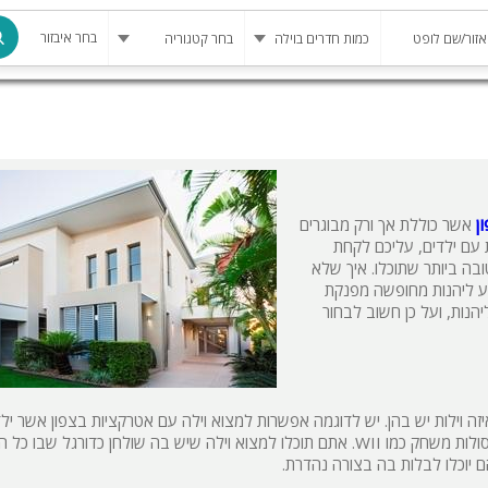
בחר איבזור
מרחב מוגן
בריכה
בריכה מחומ
ן
אשר כוללת אך ורק מבוגרים
 עם ילדים, עליכם לקחת
פינת מנגל
ה ביותר שתוכלו. איך שלא
יע ליהנות מחופשה מפנקת
להשכרה
הנות, ועל כן חשוב לבחור
סאונה
קריוקי
גקוזי
ה וילות יש בהן. יש לדוגמה אפשרות למצוא וילה עם אטרקציות בצפון אשר ילד
ממש אוהבים - למשל וילה שיש בה טלוויזיה עם מסך ענק וחיבור לקונסולות משחק כמו WII. אתם תוכלו למצוא וילה שיש בה שולחן כדורגל ש
שולחן סנוק
ם יוכלו לבלות בה בצורה נהדרת.