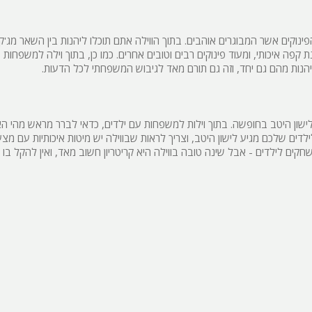
פלייסטיישן
Xbox
ינוקים אשר המבוגרים אוהבים. בתוך הווילה אתם תוכלו ליהנות בין השאר מג'קוז
נת קפה איכותי, ומעוד פינוקים רבים וטובים אחרים. כמו כן, בתוך וילה למשפחות 
ארוחת בוקר
ליהנות מהם גם יחד, וזה גם תורם מאד לגיבוש המשפחתי לכל הדעות.
שולחן פוקר
מקרן
לישון היטב בחופשה. בתוך וילות למשפחות עם ילדים, כדאי לברר מראש מהי הא
גישה לנכים
דים שלכם מגיע לישון היטב, וצריך לראות שבווילה יש מיטות איכותיות עם מצע
 משחקים לילדים - אבל שינה טובה בווילה היא קריטריון חשוב מאד, ואין להקל בו 
קבוצות גדול
בריכה מקור
מסך lcd
מרפסת
מטבח
משפחות
גדולות