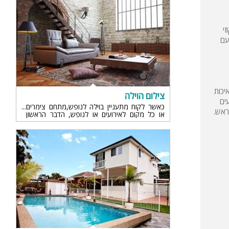
י
עם
יכות
צילום הוילה
ים
כאשר לקוח מתעניין בוילה לנופש,מתחם צימרים
ראש.
או כל מקום לאירועים או לנופש, הדבר הראשון
ות
שהוא ייחשף אליו הם התמונות שלכם באתר
האינטרנט ולכן חשוב מאוד שהן יהיו מקצועיות
ה
ומסודרות. ברגע שהתמונות לא טובות ולא חושפות
נכון את הוילה תמיד יטרידו השאלות: "יש טלוויזיה?
כמה חדרי שינה יש? המטבח מאובזר?הסלון מספיק
גדול?" לכן חשוב מאוד בתמונות להציג את הוילה
מזוויות טובות שבהם הלקוח יראה את מרכיבי הוילה
וגם ימצא עניין בהתאם לציפיותיו...