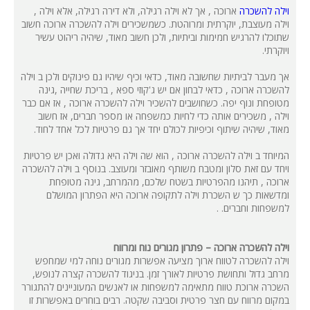
וילה להשכרה
ארוכה , אך לא וילה רגילה, ולא דירה רגילה, אלא וילה ,
וילה מעוצבת, יוקרתית ומרוהטת. כשמשכירים וילה להשכרה ארוכה חשוב
שתוכלו להרגיש חמימות וביתיות, ולכן חשוב מאוד, שיהיה ריהוט עשיר
ויוקרתי.
אך מעבר לביתיות שחשובה מאוד, כדאי וכיף שיהיו גם פינוקים ולכן ב וילה
להשכרה ארוכה , כדאי לבחון אם יש ג'קוזי ספא , בריכת שחייה ,גינה
מטופחת ונוף יפה. כשחושבים להשכיר וילה להשכרה ארוכה , אז אם כבר
וילה , משכירים אותה כדי לחיות כמשפחה או מספר חברים, אז חשוב
מאוד, שיהיה שיתוף וכיפיות לכולם יחד אך גם פרטיות לכל אחד לחוד.
המיוחד ב וילה להשכרה ארוכה , הוא שה וילה היא גדולה ואכן יש פרטיות
ויחד עם זאת סלון ומטבח משותף מאובזר ומעוצב. בנוסף ב וילה להשכרה
ארוכה , תיהנו מהפרטיות בשטח שלכם, מהמרחב, גינה מטופחת
ומדשאות כך ש השכרת וילה לתקופה ארוכה היא הפתרון המושלם
למשפחות וחברים. .
וילה להשכרה ארוכה – פתרון מגורים נוח ומרווח
וילה להשכרה לטווח ארוך מציעה אפשרות מגורים נוחה למי שמחפש
מרחב גדול ותחושת פרטיות לאורך זמן. בניגוד להשכרה קצרה לנופש,
השכרה ארוכת טווח מתאימה למשפחות או לאנשים המעוניינים להתגורר
במקום מרווח עם חצר פרטית וסביבה שקטה. רבים בוחרים באפשרות זו