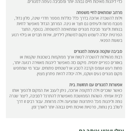
כדי ליהנות מאיכות חיים גבוהה יותר ומסביבה נעימה למגורים.
מרחב שמתאים לחיי משפחה
וילות להשכרה ארוכה בדרך כלל כוללות מספר חדרי שינה, סלון גדול,
מטבח מרווח ולעיתים גם חצר או גינה. המרחב הגדול מאפשר לחיות
בנוחות וליצור סביבת מגורים שמתאימה למשפחה. בנוסף, החצר
הפרטית יכולה לשמש מקום למשחק לילדים, אירוח חברים או בילוי רגוע
בשעות הפנאי.
סביבה שקטה ונעימה למגורים
רבות מהווילות להשכרה לטווח ארוך ממוקמות בשכונות שקטות או
באזורים כפריים יחסית. מיקום כזה מאפשר ליהנות מאווירה רגועה יותר,
פחות רעש ועומס וקרבה לטבע או לשטחים פתוחים. עבור מי שמחפש
מקום מגורים נעים ושקט, וילה יכולה להיות פתרון מצוין.
אפשרות למגורים עם תחושת בית
כאשר שוכרים וילה לתקופה ארוכה, ניתן לעצב את המקום ולהפוך אותו
לבית אמיתי. השהות הממושכת מאפשרת להתרגל לסביבה, ליצור שגרה
נוחה וליהנות מכל היתרונות שמציעה וילה מרווחת. עבור רבים זו דרך
לשלב בין נוחות, פרטיות ואיכות חיים גבוהה יותר לאורך זמן.