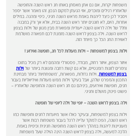
משפחות יקרות, אם גם אתן מאסתן באותו חג ראש השנה והחופשה
שלאחריו רגילים ומוכרים, אזי הגעתן למקום הנכון. זהו מאמר אשר יספר
ויסביר לכן כיצד ליהנות באמת מראש השנה חגיגי, כיפי ומהנה. במילים
אחרות, היום, לא חוגגים יותר ראש השנה בבית, אלא אך ורק במבנה
וחלל של וילה לראש השנה ייעודית ומפוארת מבין מגוון של וילות בצפון
לראש השנה. וילה בצפון לראש השנה מזמנת לכם תפאורה מושלמת
לאווירת החג הכל כך מיוחד הזה.
וילות בצפון למשפחות – וילות מעולות לכל חג, חופשה ואירוע !
איזור הצפון, איזור רחוק, מבודד, פסטורלי ומהמם לא רק מכיל בתוכו
צימרים לזוגות רומנטיים, אלא גם קשת רחבה ומגוונת ביותר של
וילות
בצפון למשפחות
, וילות גדולות, מפוארות, 'משפחתיות' ביותר מבחינת
התכנון והמפרט שלהן, אבל בעיקר וילות ממש מעולות ואידיאליות בעבור
חגים, חופשות ואירועים, ביניהם גם חג ראש השנה והחופשה שלאחריו –
פשוט פינוק מושלם וחגיגי.
וילה בצפון לראש השנה – יופי של וילה ליופי של חופשה
וילות בצפון למשפחות, ובעיקר כאלו אשר מיועדות לחגים וחופשות כמו
ראש השנה, הפכו למוקד עלייה לרגל בעבור משפחות רבות אשר
מעוניינות ליהנות במהלך ראש השנה מחופשה חגיגית וכיפית באמת.
הלכה למעשה, וילה בצפון לראש השנה הינה הוילה שעל משפחות