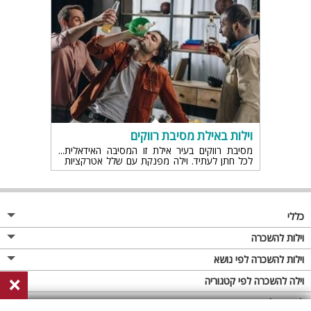
וילות באילת מסיבת רווקים
מסיבת רווקים בעיר אילת זו המסיבה האידאלית
לכל חתן לעתיד. וילה מפנקת עם שלל אטרקציות
וים של פעילויות, מסיבות ומקומות בילוי.
כללי
מגזין
וילות להשכרה
פרסום באתר
וילות בצפון
וילות להשכרה לפי נושא
×
תקנון
וילות במרכז
וילה לזוגות
וילה להשכרה לפי קטגוריה
מדיניות פרטיות
וילות בדרום
וילות למשפחות
וילות עם בריכה
לופטים להשכרה