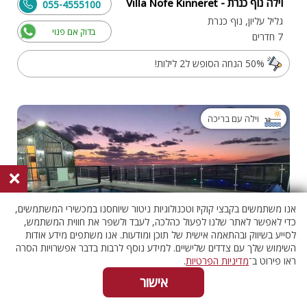
וילה נוף כנרת - Villa Nofe Kinneret
055-4555100
גליל עליון, נוף כנרת
בדוק אם פנוי
7 חדרים
50% הנחה הסופש ל2 לילות!
וילה עם בריכה
×
אנו משתמשים בקבצי קוקיז וטכנולוגיות ניטור שיוחסנו במכשירי המשתמשים,
כדי לאפשר לאתר שלנו לפעול כהלכה, לעבד ולשפר את חווית המשתמש,
לסייע בשיווק ובהתאמה אישית של תוכן ומודעות. אנו משתפים מידע אודות
השימוש שלך עם צדדים שלישיים. למידע נוסף לרבות בדבר אפשרויות הסרה
ראו פירוט ב־
מדיניות הפרטיות
.
אישור
מצפה הצוקים
055-4538339
גליל מערבי, ירכא