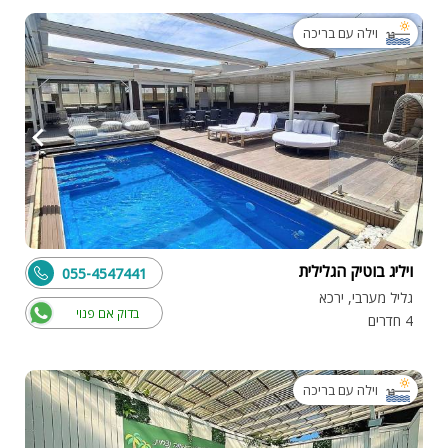
וילה עם בריכה
ויליג בוטיק הגלילית
055-4547441
גליל מערבי, ירכא
בדוק אם פנוי
4 חדרים
וילה עם בריכה