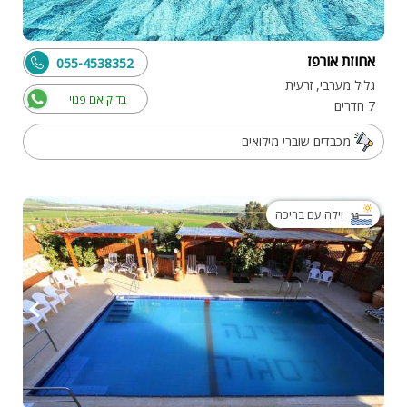
אחוזת אורפז
055-4538352
גליל מערבי, זרעית
בדוק אם פנוי
7 חדרים
מכבדים שוברי מילואים
וילה עם בריכה