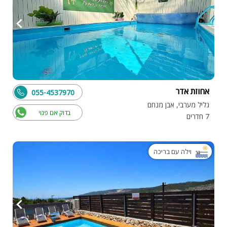
אחוזת אדר
055-4537970
גליל מערבי, אבן מנחם
בדוק אם פנוי
7 חדרים
וילה עם בריכה