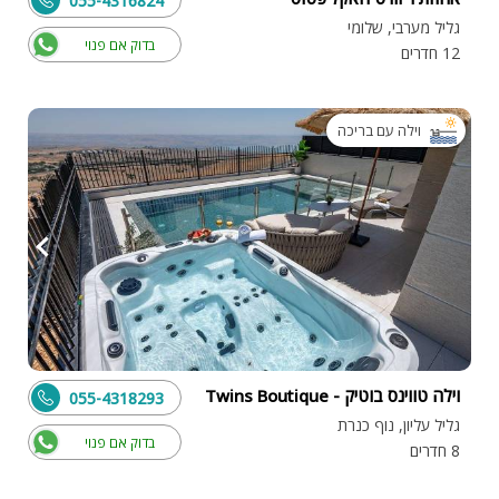
055-4316824
גליל מערבי, שלומי
בדוק אם פנוי
12 חדרים
וילה עם בריכה
וילה טווינס בוטיק - Twins Boutique
055-4318293
גליל עליון, נוף כנרת
בדוק אם פנוי
8 חדרים