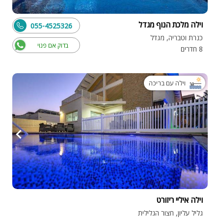
וילה מלכת הנוף מגדל
055-4525326
כנרת וטבריה, מגדל
בדוק אם פנוי
8 חדרים
וילה עם בריכה
וילה איליי ריזורט
גליל עליון, חצור הגלילית