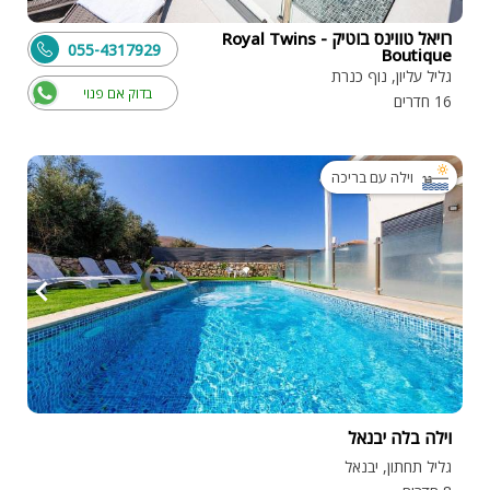
רויאל טווינס בוטיק - Royal Twins
055-4317929
Boutique
גליל עליון, נוף כנרת
בדוק אם פנוי
16 חדרים
וילה עם בריכה
וילה בלה יבנאל
גליל תחתון, יבנאל