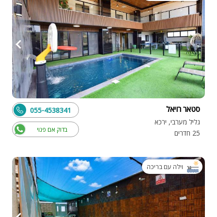
סטאר רויאל
055-4538341
גליל מערבי, ירכא
בדוק אם פנוי
25 חדרים
וילה עם בריכה