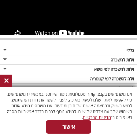
כללי
מגזין
וילות להשכרה
פרסום באתר
וילות בצפון
וילות להשכרה לפי נושא
×
תקנון
וילות במרכז
וילה לזוגות
וילה להשכרה לפי קטגוריה
מדיניות פרטיות
וילות בדרום
וילות למשפחות
וילות עם בריכה
לופטים להשכרה
אנו משתמשים בקבצי קוקיז וטכנולוגיות ניטור שיוחסנו במכשירי המשתמשים,
וילות באילת
וילות לציבור הדתי
וילה עם בריכה מחוממת
לופט
כדי לאפשר לאתר שלנו לפעול כהלכה, לעבד ולשפר את חווית המשתמש,
וילות בשרון
לסייע בשיווק ובהתאמה אישית של תוכן ומודעות. אנו משתפים מידע אודות
אירוח דרוזי
וילה עם בריכה מחוממת מקורה
לופטים בצפון
השימוש שלך עם צדדים שלישיים. למידע נוסף לרבות בדבר אפשרויות הסרה
וילות באזור החרמון
וילות למסיבות
וילות עם סאונה
לופטים בדרום
ראו פירוט ב־
מדיניות הפרטיות
.
וילות לאירועים
וילות עם ג'קוזי
לופטים במרכז
אישור