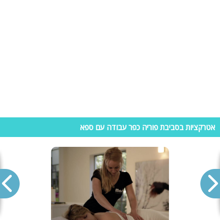
וילות נופש בפוריה (כפר עבודה)
חופשה בכנרת והסביבה היא אחת החופשות המבוקשות ביותר בארץ. כי מה
יותר מושלם מלבלות במתחם נופש כאשר סביבכם קיימות אטרקציות רבות,
נופים קסומים וכמובן ימת הכנרת האהובה על כולם? בשביל לזכות ליהנות
מכל זה, אך גם משקט ורוגע (מה שלא ניתן למצוא בטבריה). תוכלו לצאת אל
נופש בווילות להשכרה ביישובים ובמושבים הסובבים את הכנרת. כמו וילות
בפוריה המציעות נופש פרטי ויוקרתי המוקף נופים ואטרקציות. כל וילה בפוריה
מתאימה למשפחות, קבוצות, זוגות, קבוצות ואף למסיבות כמו ימי הולדת,
מסיבת רווקים, מסיבת רווקות, הצעות נישואין ואף לימי כיף, ערבי גיבוש..
והרשימה עוד ארוכה.
אחד היתרונות המשמעותיים בשכירת וילת נופש בפוריה- הוא הפרטיות שלא
אטרקציות בסביבת פוריה כפר עבודה עם ספא
תמצאו במתחם נופש אחר, וכמות האטרקציות והפינוקים אשר עומדים אך ורק
לרשותכם, כמו: בריכת שחיה, ג'קוזי ספא, חדרי שינה, מטבח מאובזר, סלון
ענק, מערכת הגברה, קריוקי, פינת מנגל ועוד.