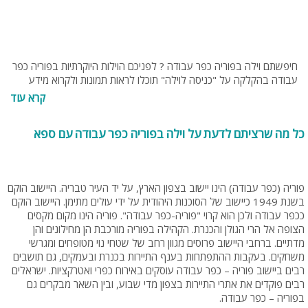
חיפשתם וילה בפוריה כפר עבודה ? לפניכם הוילות היוקרתיות בפוריה כפר
עבודה בהקלקה על "כניסה לוילה" תוכלו לראות תמונות ולקרוא מידע
נוסף על וילות. בנוסף תוכלו להתייעץ עם צוות האתר בחינם בטלפון 077-
קרא עוד
4060599 או בנייד 054-9274255 או 0538095794
כל מה שרציתם לדעת על וילה בפוריה כפר עבודה עם ספא
פוריה (כפר עבודה) הינו יישוב בצפון הארץ, על יד העיר טבריה. היישוב הוקם
בשנת 1949 כיישוב של הסוכנות היהודית על ידי עולים מתימן. היישוב הוקם
ככפר עבודה ולכן הוא קרוי "פוריה-כפר עבודה". פוריה הינו מקום מקסים
הצופה אל הרי הגולן והכנרת. הקהילה בפוריה מורכבת הן מחילונים והן
מדתיים. ברחבי היישוב פרוסים מגוון רחב של שטחי נוי מטופחים ומגרשי
משחקים. בעקבות ההתפתחות בענף התיירות בכנרת ובעמקים, גם תושבים
רבים ביישוב פוריה – כפר עבודה עוסקים באירוח כפרי ואטרקציות. ישראלים
רבים פוקדים את אתרי התיירות בצפון מדי שבוע, ובין השאר מבקרים גם
בפוריה – כפר עבודה.