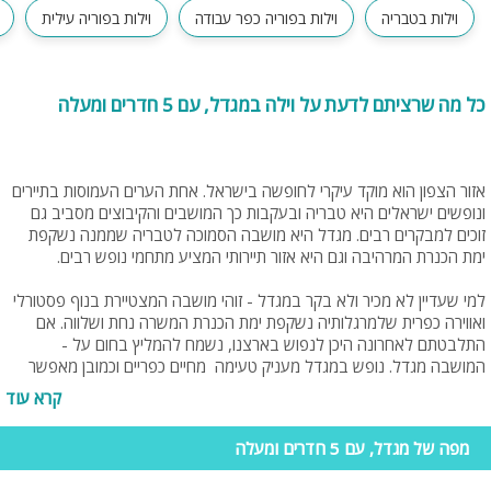
וילות בטבריה
וילות בפוריה כפר עבודה
וילות בפוריה עילית
כל מה שרציתם לדעת על וילה במגדל, עם 5 חדרים ומעלה
אזור הצפון הוא מוקד עיקרי לחופשה בישראל. אחת הערים העמוסות בתיירים
ונופשים ישראלים היא טבריה ובעקבות כך המושבים והקיבוצים מסביב גם
זוכים למבקרים רבים. מגדל היא מושבה הסמוכה לטבריה שממנה נשקפת
ימת הכנרת המרהיבה וגם היא אזור תיירותי המציע מתחמי נופש רבים.
למי שעדיין לא מכיר ולא בקר במגדל - זוהי מושבה המצטיירת בנוף פסטורלי
ואווירה כפרית שלמרגלותיה נשקפת ימת הכנרת המשרה נחת ושלווה. אם
התלבטתם לאחרונה היכן לנפוש בארצנו, נשמח להמליץ בחום על -
המושבה מגדל. נופש במגדל מעניק טעימה מחיים כפריים וכמובן מאפשר
לכם מנוחה ורגיעה מחיי היום יום העמוסים בערים הגדולות ובמיוחד במרכז
קרא עוד
הארץ.
מפה של מגדל, עם 5 חדרים ומעלה
וילות במגדל הן וילות יוקרתיות מאוד הכוללות חדרי שינה/ סוויטות, מטבח גדול
ומאובזר, שולחנות משחק, מתחם משותף לבילוי מושלם, מתחמי ספא, חצר