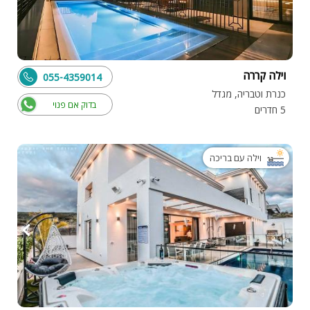
וילה קררה
055-4359014
כנרת וטבריה, מגדל
בדוק אם פנוי
5 חדרים
וילה עם בריכה