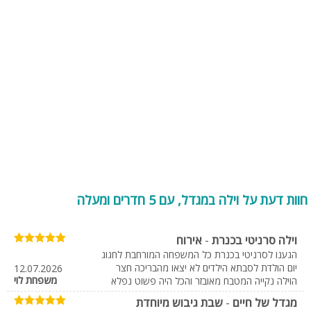
גדולה ומטופחת עם בריכת שחייה ענקית ופרטית ועוד. וילות מסוג זה מתאימות
בעיקר למשפחות, קבוצות, זוגות וגם לימי כיף, ערבי גיבוש ומסיבות פרטיות
במידה והווילה מבודדת ומותאמת לכך.
מקומות בילוי ואטרקציות בקרבת מקום
בנוסף לקיים בווילת נופש שבמגדל תוכלו לבלות בחוץ וליהנות ממגוון
אטרקציות ואתרי בילוי לכל המשפחה. באזור המושבה תוכלו למצוא מקומות
בילוי רבים, אטרקציות לכל המשפחה וכן מסעדות אותנטיות:
• מסעדות - בין מגוון המסעדות תוכלו למצוא מסעדות ייחודיות בעלי ניחוח
מקומי כגון- תנורין, בטי ונחי ומושבוצ (פאב מסעדה)
• אטרקציות - טיולי טרקטורונים, רכיבת סוסים, קיאקים, רפטינג, פיינטבול,
חוות דעת על וילה במגדל, עם 5 חדרים ומעלה
צוק מנרה, סדנאות פיסול לכל המשפחה - מתוקאיה ועוד.
• אתרי בילוי - מבשלת הגולן (מבשלת בירה), סיור ביקב הגולן, גן חיות, בית
וילה סרניטי בכנרת
-
אירוח
בד, מוזיאון קצרין, קטיף פירות עצמי ועוד.
הגענו לסרניטי בכנרת כל המשפחה המורחבת לחגוג
וילות בכנרת
יום הולדת לסבתא הילדים לא יצאו מהבריכה חצר
12.07.2026
משפחת לוי
הוילה נקייה המטבח מאובזר והכל היה פשוט נפלא
וילות במגדל נכללות גם כן בקטגוריית "וילות בכנרת והגולן" – וילות אלה
מגדל של חיים
-
שבת גיבוש מיוחדת
מתאימות מאוד לקבוצות אשר מעוניינים לרחוץ בכנרת מלבד להשקיף על