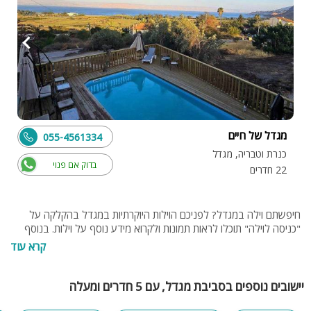
מגדל של חיים
055-4561334
כנרת וטבריה, מגדל
בדוק אם פנוי
22 חדרים
חיפשתם וילה במגדל? לפניכם הוילות היוקרתיות במגדל בהקלקה על
"כניסה לוילה" תוכלו לראות תמונות ולקרוא מידע נוסף על וילות. בנוסף
תוכלו להתייעץ עם צוות האתר בחינם בטלפון 077-4060599 או בנייד
קרא עוד
0549274255
יישובים נוספים בסביבת מגדל, עם 5 חדרים ומעלה