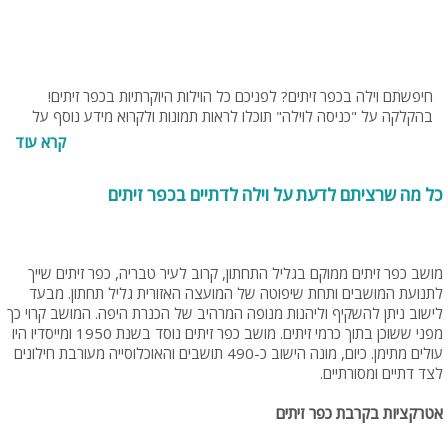
חיפשתם וילה בכפר זיתים? לפניכם כל הוילות היוקרתיות בכפר זיתים!
בהקלקה על "כניסה לוילה" תוכלו לראות תמונות ולקרוא מידע נוסף על
וילות. בנוסף תוכלו להתייעץ עם צוות האתר בחינם בטלפון 077-
קרא עוד
4060599 או בנייד 054-9274255 או 053-8095794.
כל מה שרציתם לדעת על וילה לדתיים בכפר זיתים
מושב כפר זיתים ממוקם בגליל התחתון, קרוב לעיר טבריה, כפר זיתים שייך
לתנועת המושבים ותחת שיפוטה של המועצה האזורית גליל תחתון. מבעד
לישוב ניתן להשקיף וליהנות מנופה המרהיב של הכנרת היפה. המושב קרוי כך
מפני ששוכן בתוך כרמי זיתים. מושב כפר זיתים נוסד בשנת 1950 ומייסדיו היו
עולים מתימן. כיום, מונה הישוב כ-490 תושבים והאוכלוסייה מעורבת חילונים
לצד דתיים ומסורתיים.
אטרקציות בקרבת כפר זיתים