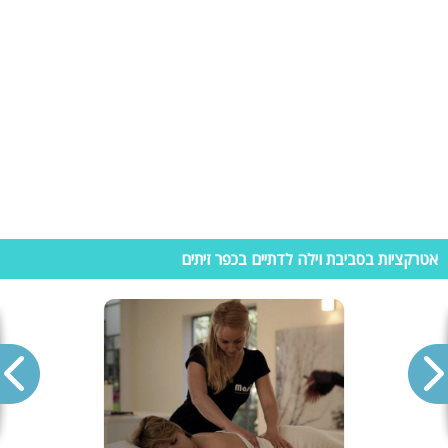
ולמבקרים במתחמי נופש אלה. היתרון המשמעותי בשכירת וילה לחופשה הוא
– פרטיות מוחלטת! כל המתחם עומד לרשותכם וכולל חדרי שינה, מטבח
מאובזר, פינת אוכל, מתחמי ספא, בריכת שחייה בחצר מטופחת, פינת מנגל,
שולחנות משחק ועוד. במידה ומדובר בווילה מבודדת המיועדת למסיבות
ואירועים, תוכלו ליהנות גם מערכת קריוקי, מערכות הגברה, תאורה מרהיבה
והרשימה עוד ארוכה.
וילות נופש חשוב לדעת!
בבואכם לברר על וילת נופש בכפר זיתים חשוב לקחת מספר דברים בחשבון:
• מספר חדרים: ישנם נופשים שמעוניינים בנוחות ולא יהיו מוכנים להיזרק על
מזרונים וירצו ללון במיטה נוחה, בחדר שינה עם מקסימום 3 אנשים. חשוב
אטרקציות בסביבת וילה לדתיים בכפר זיתים
להדגיש כי מחיר הווילה נקבע לפי כמות החדרים ויש שיעדיפו לשלם פחות
ולישון במזרונים על הרצפה.
• בריכה: חשוב לדאוג שהבריכה תהיה מובנת (בתוך האדמה) ולא בריכת
אינטקס קטנה שלא תכיל את כולם. כשמדובר בחופשה משפחתית כדאי
להזמין וילה עם בריכה מגודרת ובכך למנוע מהילדים גישה ישירה אל הבריכה,
ולמנוע סכנות.
• ניקיון ותחזוקה: לא משנה כמה אטרקציות הווילה תכלול או מיקומה המושלם,