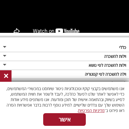
כללי
מגזין
וילות להשכרה
פרסום באתר
וילות בצפון
וילות להשכרה לפי נושא
×
תקנון
וילות במרכז
וילה לזוגות
וילה להשכרה לפי קטגוריה
מדיניות פרטיות
וילות בדרום
וילות למשפחות
וילות עם בריכה
לופטים להשכרה
אנו משתמשים בקבצי קוקיז וטכנולוגיות ניטור שיוחסנו במכשירי המשתמשים,
וילות באילת
וילות לציבור הדתי
וילה עם בריכה מחוממת
לופט
כדי לאפשר לאתר שלנו לפעול כהלכה, לעבד ולשפר את חווית המשתמש,
וילות בשרון
לסייע בשיווק ובהתאמה אישית של תוכן ומודעות. אנו משתפים מידע אודות
אירוח דרוזי
וילה עם בריכה מחוממת מקורה
לופטים בצפון
השימוש שלך עם צדדים שלישיים. למידע נוסף לרבות בדבר אפשרויות הסרה
וילות באזור החרמון
וילות למסיבות
וילות עם סאונה
לופטים בדרום
ראו פירוט ב־
מדיניות הפרטיות
.
וילות לאירועים
וילות עם ג'קוזי
לופטים במרכז
אישור