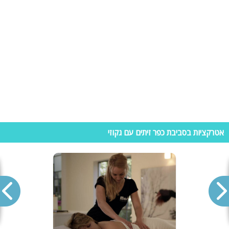
ולמבקרים במתחמי נופש אלה. היתרון המשמעותי בשכירת וילה לחופשה הוא
– פרטיות מוחלטת! כל המתחם עומד לרשותכם וכולל חדרי שינה, מטבח
מאובזר, פינת אוכל, מתחמי ספא, בריכת שחייה בחצר מטופחת, פינת מנגל,
שולחנות משחק ועוד. במידה ומדובר בווילה מבודדת המיועדת למסיבות
ואירועים, תוכלו ליהנות גם מערכת קריוקי, מערכות הגברה, תאורה מרהיבה
והרשימה עוד ארוכה.
וילות נופש חשוב לדעת!
בבואכם לברר על וילת נופש בכפר זיתים חשוב לקחת מספר דברים בחשבון:
• מספר חדרים: ישנם נופשים שמעוניינים בנוחות ולא יהיו מוכנים להיזרק על
מזרונים וירצו ללון במיטה נוחה, בחדר שינה עם מקסימום 3 אנשים. חשוב
אטרקציות בסביבת כפר זיתים עם גקוזי
להדגיש כי מחיר הווילה נקבע לפי כמות החדרים ויש שיעדיפו לשלם פחות
ולישון במזרונים על הרצפה.
• בריכה: חשוב לדאוג שהבריכה תהיה מובנת (בתוך האדמה) ולא בריכת
אינטקס קטנה שלא תכיל את כולם. כשמדובר בחופשה משפחתית כדאי
להזמין וילה עם בריכה מגודרת ובכך למנוע מהילדים גישה ישירה אל הבריכה,
ולמנוע סכנות.
• ניקיון ותחזוקה: לא משנה כמה אטרקציות הווילה תכלול או מיקומה המושלם,