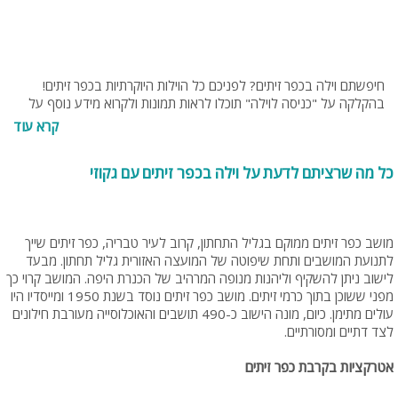
חיפשתם וילה בכפר זיתים? לפניכם כל הוילות היוקרתיות בכפר זיתים!
בהקלקה על "כניסה לוילה" תוכלו לראות תמונות ולקרוא מידע נוסף על
וילות. בנוסף תוכלו להתייעץ עם צוות האתר בחינם בטלפון 077-
קרא עוד
4060599 או בנייד 054-9274255 או 053-8095794.
כל מה שרציתם לדעת על וילה בכפר זיתים עם גקוזי
מושב כפר זיתים ממוקם בגליל התחתון, קרוב לעיר טבריה, כפר זיתים שייך
לתנועת המושבים ותחת שיפוטה של המועצה האזורית גליל תחתון. מבעד
לישוב ניתן להשקיף וליהנות מנופה המרהיב של הכנרת היפה. המושב קרוי כך
מפני ששוכן בתוך כרמי זיתים. מושב כפר זיתים נוסד בשנת 1950 ומייסדיו היו
עולים מתימן. כיום, מונה הישוב כ-490 תושבים והאוכלוסייה מעורבת חילונים
לצד דתיים ומסורתיים.
אטרקציות בקרבת כפר זיתים