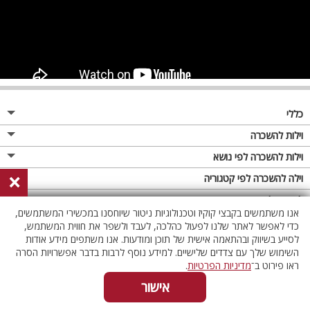
כללי
מגזין
וילות להשכרה
פרסום באתר
וילות בצפון
וילות להשכרה לפי נושא
×
תקנון
וילות במרכז
וילה לזוגות
וילה להשכרה לפי קטגוריה
מדיניות פרטיות
וילות בדרום
וילות למשפחות
וילות עם בריכה
לופטים להשכרה
אנו משתמשים בקבצי קוקיז וטכנולוגיות ניטור שיוחסנו במכשירי המשתמשים,
וילות באילת
וילות לציבור הדתי
וילה עם בריכה מחוממת
לופט
כדי לאפשר לאתר שלנו לפעול כהלכה, לעבד ולשפר את חווית המשתמש,
וילות בשרון
לסייע בשיווק ובהתאמה אישית של תוכן ומודעות. אנו משתפים מידע אודות
אירוח דרוזי
וילה עם בריכה מחוממת מקורה
לופטים בצפון
השימוש שלך עם צדדים שלישיים. למידע נוסף לרבות בדבר אפשרויות הסרה
וילות באזור החרמון
וילות למסיבות
וילות עם סאונה
לופטים בדרום
ראו פירוט ב־
מדיניות הפרטיות
.
וילות לאירועים
וילות עם ג'קוזי
לופטים במרכז
אישור