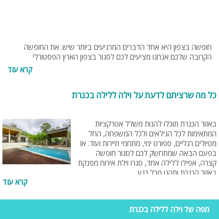
חופשה בצפון היא אחד הדברים המרגיעים ביותר שיש. את החופשה
הקרובה שלכם אנחנו מציעים לכם לסגור בצפון הארץ הפסטורלי
והמרגיע, אפיל אם מדובר בחופשה קצרהבצפון על שפת הכנרת יש מגוון
קרא עוד
וילות מרהיבות בהן תוכלו לנפוש. הוילות מתאימות לחופשה משפחתית,
נופש זוגי וגם לקבוצות חברים שרוצים לברוח ללילה אחד מהשגרה
כל מה שרציתם לדעת על וילה ללילה בכנרת
המשעממת ולהנות מהנוף עוצר הנשימה של הכנרת ומכל האטרקציות
שיש לה להציע.
באזור הכנרת תוכלו להנות משלל אטרקציות
המתאימות לכל הגילאים ולכל המשפחה, החל
מטיולים רגליים, ספורט ימי, מתחמי תיירות ועוד. אז
בפעם הבאה שמתחשק לכם לסגור חופשה
קצרה, אפילו ללילה אחד, סגרו וילת אירוח מפנקת
באזור הכנרת ותהנו מכל רגע.
קרא עוד
מפה של וילה ללילה בכנרת