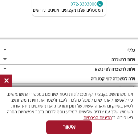
072-3303000
המטפלים שלנו מקצועים, אמינים ונדרשים לשמור על רמת הגיי
כללי
מגזין
וילות להשכרה
פרסום באתר
וילות בצפון
וילות להשכרה לפי נושא
×
תקנון
וילות במרכז
וילה לזוגות
וילה להשכרה לפי קטגוריה
מדיניות פרטיות
וילות בדרום
וילות למשפחות
וילות עם בריכה
לופטים להשכרה
אנו משתמשים בקבצי קוקיז וטכנולוגיות ניטור שיוחסנו במכשירי המשתמשים,
וילות באילת
וילות לציבור הדתי
וילה עם בריכה מחוממת
לופט
כדי לאפשר לאתר שלנו לפעול כהלכה, לעבד ולשפר את חווית המשתמש,
וילות בשרון
לסייע בשיווק ובהתאמה אישית של תוכן ומודעות. אנו משתפים מידע אודות
אירוח דרוזי
וילה עם בריכה מחוממת מקורה
לופטים בצפון
השימוש שלך עם צדדים שלישיים. למידע נוסף לרבות בדבר אפשרויות הסרה
וילות באזור החרמון
וילות למסיבות
וילות עם סאונה
לופטים בדרום
ראו פירוט ב־
מדיניות הפרטיות
.
וילות לאירועים
וילות עם ג'קוזי
לופטים במרכז
אישור