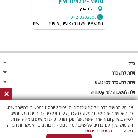
Masu - עיסוי עד אליך
בכל הארץ
072-3303000
המטפלים שלנו מקצועים, אמינים ונדרשים לשמור על רמת הגיי
כללי
מגזין
וילות להשכרה
פרסום באתר
וילות בצפון
וילות להשכרה לפי נושא
×
תקנון
וילות במרכז
וילה לזוגות
וילה להשכרה לפי קטגוריה
מדיניות פרטיות
וילות בדרום
וילות למשפחות
וילות עם בריכה
לופטים להשכרה
אנו משתמשים בקבצי קוקיז וטכנולוגיות ניטור שיוחסנו במכשירי המשתמשים,
וילות באילת
וילות לציבור הדתי
וילה עם בריכה מחוממת
לופט
כדי לאפשר לאתר שלנו לפעול כהלכה, לעבד ולשפר את חווית המשתמש,
וילות בשרון
לסייע בשיווק ובהתאמה אישית של תוכן ומודעות. אנו משתפים מידע אודות
אירוח דרוזי
וילה עם בריכה מחוממת מקורה
לופטים בצפון
השימוש שלך עם צדדים שלישיים. למידע נוסף לרבות בדבר אפשרויות הסרה
וילות באזור החרמון
וילות למסיבות
וילות עם סאונה
לופטים בדרום
ראו פירוט ב־
מדיניות הפרטיות
.
וילות לאירועים