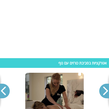
במקום תוכלו להתארח בסדנת שוקולד טעימה במיוחד בה תכינו ממתקי
שוקולד, ואף תקבלו את המטעמים שהכנתם. הסיור מתאים לכל הגילאים
ומזמין אתכם לבקר.
חלום עולמי ספורט ימי –
מגוון פעילויות מים- אופנועי ים, קיאקים, אבובים,
סירות סקי ועוד. פעילות המתאימה לזוגות, משפחות וקבוצות.
חוות טוסקנה בגליל –
החווה נמצאת במושב יבנאל ומציעה לכם רכיבת
סוסים בכל הרמות. מרכיבה קלה ועד מאתגרת בהתאם לניסיון שלכם.
האטרקציה משלבת מסלולי טיול, תצפיות נוף ואף נסיעה בטרקטורונים לאלו
שמעדיפים.
פיינטבול חוות גלבוע –
יום כיף מגבש הכולל משחק לחימה אתגרי עם
אטרקציות בסביבת כורזים עם נוף
אפקטים, אבזור, מתקנים ועוד. במתחם מציע גם טיולי טרקטורונים, ג'יפים,
אופניים, סנפלינג, קירות טיפוס ועוד ספורט אתגרי
מחפשים וילות בכורזים? נשמח לעזור!
ביישוב כורזים על יד הכנרת תוכלו למצוא מגוון וילות נופש למשפחות, קבוצות
וזוגות. באתר היכנסו לקטגוריית – וילות בכורזים ושם תוכלו להתרשם מגלריית
תמונות, מידע ופרטי התקשרות. בנוסף תוכלו להביט בוילות מומלצי הגולשים.
זקוקים לעזרה נוספת? חייגו כבר עכשיו לצוות יועצי הנופש שלנו ונשמח לעזור