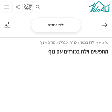
פרסום
באתר
וילות בכורזים
vila4u
»
וילות בצפון
»
כנרת וטבריה
»
כורזים
»
נוף
מחפשים וילה בכורזים עם נוף