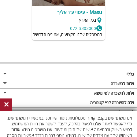
– 077-4060599. השירות אינו כרוך בתשלום.
Masu - עיסוי עד אליך
למגוון וילות נופש באזור כורזים בקרו בעמוד>>
וילות בכנרת ורמת הגולן
בכל הארץ
072-3303000
המטפלים שלנו מקצועים, אמינים ונדרשים לשמור על רמת הגיי
כללי
מגזין
וילות להשכרה
פרסום באתר
וילות בצפון
וילות להשכרה לפי נושא
×
תקנון
וילות במרכז
וילה לזוגות
וילה להשכרה לפי קטגוריה
מדיניות פרטיות
וילות בדרום
וילות למשפחות
וילות עם בריכה
לופטים להשכרה
אנו משתמשים בקבצי קוקיז וטכנולוגיות ניטור שיוחסנו במכשירי המשתמשים,
וילות באילת
וילות לציבור הדתי
וילה עם בריכה מחוממת
לופט
כדי לאפשר לאתר שלנו לפעול כהלכה, לעבד ולשפר את חווית המשתמש,
וילות בשרון
לסייע בשיווק ובהתאמה אישית של תוכן ומודעות. אנו משתפים מידע אודות
אירוח דרוזי
וילה עם בריכה מחוממת מקורה
לופטים בצפון
השימוש שלך עם צדדים שלישיים. למידע נוסף לרבות בדבר אפשרויות הסרה