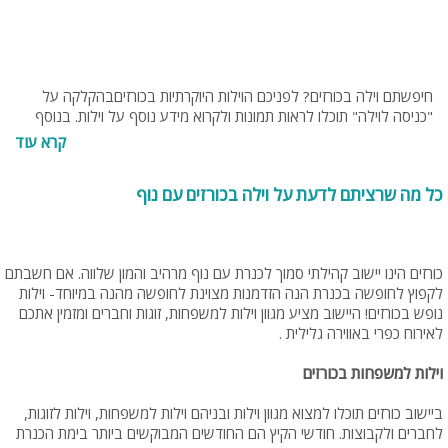
חיפשתם וילה בכורזים? לפניכם הוילות היוקרתיות בכורזיםבהקלקה על
"כניסה לוילה" תוכלו לראות תמונות ולקרוא מידע נוסף על וילות. בנוסף
תוכלו להתייעץ עם צוות האתר בחינם בטלפון 077-4060599 או בנייד
קרא עוד
0549274255
כל מה שרציתם לדעת על וילה בכורזים עם נוף
כורזים הינו יישוב קהילתי סמוך לכנרת עם נוף מרהיב והמון שלווה. אם חשבתם
לקפוץ לחופשה בכנרת הנה הזדמנות מצוינת לחופשה מהנה במיוחד- וילות
נופש בכורזים! היישוב מציע מגוון וילות למשפחות, זוגות וחברים ומזמין אתכם
לאירוח כפרי באווירה גלילית .
וילות למשפחות בכורזים
ביישוב כורזים תוכלו למצוא מגוון וילות ובניהם וילות למשפחות, וילות לזוגות,
לחברים ולקבוצות. חודשי הקיץ הם החודשים המבוקשים ביותר בימת הכנרת