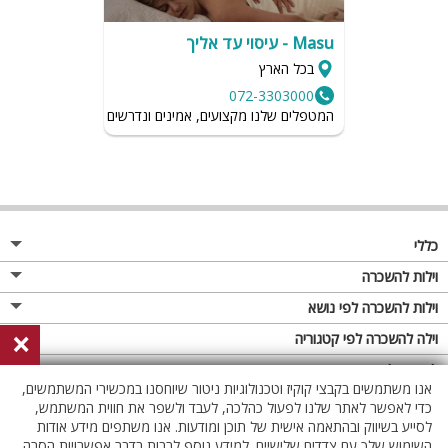
– 077-4060599. השירות אינו כרוך בתשלום.
Masu - עיסוי עד אליך
למגוון וילות נופש באזור כורזים בקרו בעמוד>>
וילות בכנרת ורמת הגולן
בכל הארץ
072-3303000
המטפלים שלנו מקצועים, אמינים ונדרשים לשמור על רמת הגיי
כללי
מגזין
וילות להשכרה
פרסום באתר
וילות בצפון
וילות להשכרה לפי נושא
×
תקנון
וילות במרכז
וילה לזוגות
וילה להשכרה לפי קטגוריה
מדיניות פרטיות
וילות בדרום
וילות למשפחות
וילות עם בריכה
לופטים להשכרה
אנו משתמשים בקבצי קוקיז וטכנולוגיות ניטור שיוחסנו במכשירי המשתמשים,
וילות באילת
וילות לציבור הדתי
וילה עם בריכה מחוממת
לופט
כדי לאפשר לאתר שלנו לפעול כהלכה, לעבד ולשפר את חווית המשתמש,
וילות בשרון
לסייע בשיווק ובהתאמה אישית של תוכן ומודעות. אנו משתפים מידע אודות
אירוח דרוזי
וילה עם בריכה מחוממת מקורה
לופטים בצפון
השימוש שלך עם צדדים שלישיים. למידע נוסף לרבות בדבר אפשרויות הסרה