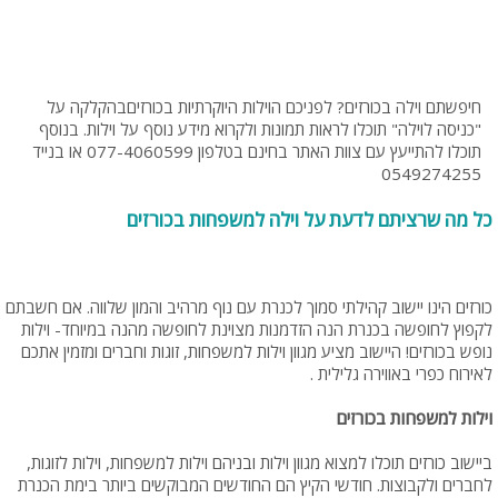
חיפשתם וילה בכורזים? לפניכם הוילות היוקרתיות בכורזיםבהקלקה על
"כניסה לוילה" תוכלו לראות תמונות ולקרוא מידע נוסף על וילות. בנוסף
תוכלו להתייעץ עם צוות האתר בחינם בטלפון 077-4060599 או בנייד
0549274255
כל מה שרציתם לדעת על וילה למשפחות בכורזים
כורזים הינו יישוב קהילתי סמוך לכנרת עם נוף מרהיב והמון שלווה. אם חשבתם
לקפוץ לחופשה בכנרת הנה הזדמנות מצוינת לחופשה מהנה במיוחד- וילות
נופש בכורזים! היישוב מציע מגוון וילות למשפחות, זוגות וחברים ומזמין אתכם
לאירוח כפרי באווירה גלילית .
וילות למשפחות בכורזים
ביישוב כורזים תוכלו למצוא מגוון וילות ובניהם וילות למשפחות, וילות לזוגות,
לחברים ולקבוצות. חודשי הקיץ הם החודשים המבוקשים ביותר בימת הכנרת