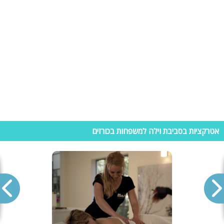
חוות שוקולד גליתא –
אני חושבת אין אחד שיתנגד לבקר בחוות שוקולד!
במקום תוכלו להתארח בסדנת שוקולד טעימה במיוחד בה תכינו ממתקי
שוקולד, ואף תקבלו את המטעמים שהכנתם. הסיור מתאים לכל הגילאים
ומזמין אתכם לבקר.
חלום עולמי ספורט ימי –
מגוון פעילויות מים- אופנועי ים, קיאקים, אבובים,
סירות סקי ועוד. פעילות המתאימה לזוגות, משפחות וקבוצות.
חוות טוסקנה בגליל –
החווה נמצאת במושב יבנאל ומציעה לכם רכיבת
סוסים בכל הרמות. מרכיבה קלה ועד מאתגרת בהתאם לניסיון שלכם.
האטרקציה משלבת מסלולי טיול, תצפיות נוף ואף נסיעה בטרקטורונים לאלו
שמעדיפים.
פיינטבול חוות גלבוע –
יום כיף מגבש הכולל משחק לחימה אתגרי עם
אטרקציות בסביבת וילה למשפחות בכורזים
אפקטים, אבזור, מתקנים ועוד. במתחם מציע גם טיולי טרקטורונים, ג'יפים,
אופניים, סנפלינג, קירות טיפוס ועוד ספורט אתגרי
מחפשים וילות בכורזים? נשמח לעזור!
ביישוב כורזים על יד הכנרת תוכלו למצוא מגוון וילות נופש למשפחות, קבוצות
וזוגות. באתר היכנסו לקטגוריית – וילות בכורזים ושם תוכלו להתרשם מגלריית
תמונות, מידע ופרטי התקשרות. בנוסף תוכלו להביט בוילות מומלצי הגולשים.
זקוקים לעזרה נוספת? חייגו כבר עכשיו לצוות יועצי הנופש שלנו ונשמח לעזור