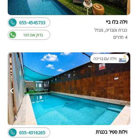
וילה בלו ביי
055-4545733
כנרת וטבריה, מגדל
בדוק אם פנוי
4 חדרים
וילה עם בריכה
וילות ספיר בכנרת
055-4316265