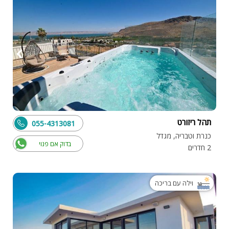
תהל ריזורט
055-4313081
כנרת וטבריה, מגדל
בדוק אם פנוי
2 חדרים
וילה עם בריכה