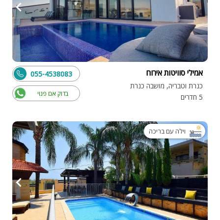
אמילי סוויטות אירוח
055-4538083
כנרת וטבריה, מושבה כנרת
בדוק אם פנוי
5 חדרים
וילה עם בריכה