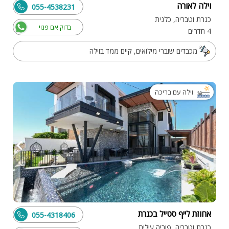
וילה לאורה
055-4538231
כנרת וטבריה, כלנית
בדוק אם פנוי
4 חדרים
מכבדים שוברי מילואים, קיים ממד בוילה
וילה עם בריכה
אחוזת לייף סטייל בכנרת
055-4318406
כנרת וטבריה, פוריה עילית