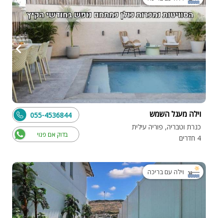
וילה מעגל השמש
055-4536844
כנרת וטבריה, פוריה עילית
בדוק אם פנוי
4 חדרים
וילה עם בריכה