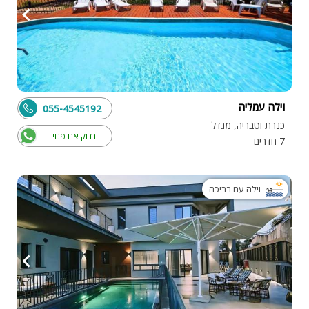
וילה עמליה
055-4545192
כנרת וטבריה, מגדל
בדוק אם פנוי
7 חדרים
וילה עם בריכה