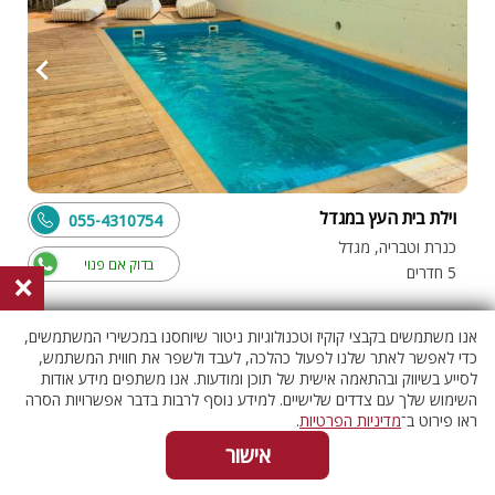
וילת בית העץ במגדל
055-4310754
כנרת וטבריה, מגדל
בדוק אם פנוי
5 חדרים
×
אנו משתמשים בקבצי קוקיז וטכנולוגיות ניטור שיוחסנו במכשירי המשתמשים,
וילה עם בריכה
כדי לאפשר לאתר שלנו לפעול כהלכה, לעבד ולשפר את חווית המשתמש,
לסייע בשיווק ובהתאמה אישית של תוכן ומודעות. אנו משתפים מידע אודות
השימוש שלך עם צדדים שלישיים. למידע נוסף לרבות בדבר אפשרויות הסרה
ראו פירוט ב־
מדיניות הפרטיות
.
אישור