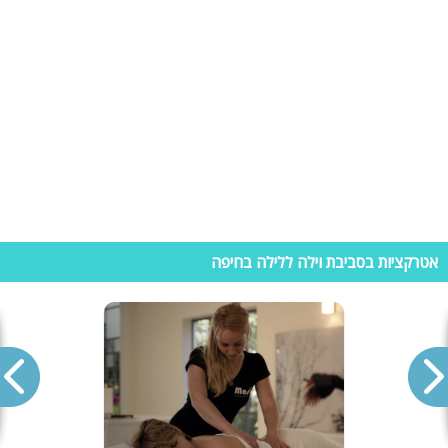
הדת. מבני המרכז הבהאי העולמי וסביבותיהם, ובמיוחד המתחם הבהאי על
הר הכרמל ומתחם אל-באהג'ה בעכו, מעוצבים בקפידה, תוך שימת דגש על
יופי, אסתטיקה ועיצוב נופי הנחשבים לעקרון חשוב בדת הבהאית. מיקום:
גולומב אליהו 16.
וילות נופש בחיפה
צפון הארץ הוא אזור תיירותי במיוחד, לכן נופש בעיר חיפה יהיה מהנה במיוחד
עם שילוב של עיר הגדולה והשקט של הצפון. תחילת תופעת וילות נופש
בישראל החלה לצמוח באזור הצפון לכן באזור זה קיים מגוון רחב של וילות
להשכרה בצפון ובחיפה. נופש בווילה הינו נופש פרטי ומפנק שאין כמותו.
לרשותכם בריכת שחייה צלולה אשר מחוממת ומקורה בעת הצורך, מתחמי
ספא, סוויטות מפנקות, מטבח מאובזר ועוד. וילות אלה מיועדות לנופש ולמגוון
חופשות ובנוסף גם למסיבות פרטיות ואירועים. חשוב לזכור שכאשר שוכרים
אטרקציות בסביבת וילה ללילה בחיפה
וילה למסיבה חשוב לדאוג שאכן היא קיימת רחוק ממקום מגורים בכדי שתוכלו
לחגוג עד אור הבוקר ללא הפרעות. מרוב האטרקציות והפינוקים שמחכים
לכם, לא תרצו לעזוב ולצאת מחוץ לווילה. אך במידה וכן, תמיד תוכלו לקפוץ
ולרחוץ בים המרהיב ולבקר במקומות בילוי בעיר.