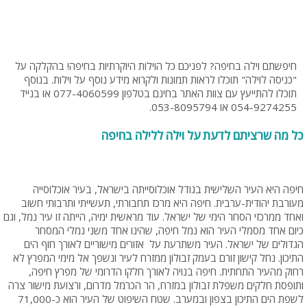
חיפשתם וילה בחיפה? לפניכם כל הוילות היוקרתיות בחיפה! בהקלקה על
"כניסה לוילה" תוכלו לראות תמונות ולקרוא מידע נוסף על וילות. בנוסף
תוכלו להתייעץ עם צוות האתר בחינם בטלפון 077-4060599 או בנייד
054-9274255 או 053-8095794.
כל מה שרציתם לדעת על וילה ללילה בחיפה
חיפה היא העיר השלישית בגודל אוכלוסייתה בישראל, בעיר אוכלוסייה
מעורבת יהודית-ערבית. חיפה היא מרכז תחבורתי, תעשייתי ותרבותי חשוב
ואחד ממרכזי הסחר הימי של ישראל. עוד מראשית ימיה, הייתה זו עיר נמל, וגם
כיום אחד מסמלי העיר הוא נמל חיפה, שהינו אחד משני נמלי המסחר
הגדולים של ישראל. העיר משתרעת על אזורים מישוריים לאורך חוף הים
התיכון. נחל קישון זורם בעמק זבולון ממזרח לעיר ונשפך אל מימי המפרץ לא
רחוק מהעיר התחתית. חיפה בנויה לאורך חלקו הדרומי של מפרץ חיפה,
ותופסת חלקים משפלת זבולון במזרח, הר הכרמל מדרום, ורצועת מישור צרה
לשפת הים התיכון בצפון ובמערב. שטח השיפוט של העיר הוא כ-71,000