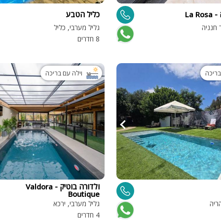
La 
כליל הטבע
ספא
ר חנניה
גליל מערבי, כליל
עמדת טעינ
8 חדרים
לרכב חשמלי
בריכה
וילה עם בריכה
ולדורה בוטיק - Valdora
Boutique
ריה
גליל מערבי, ירכא
4 חדרים