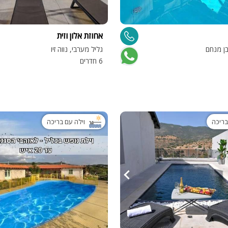
מיטה זוגית
אחוזת אלון וזית
פינת אוכל
בן מנחם
גליל מערבי, נווה זיו
wifi
6 חדרים
hot
מחירים
בזול
בריכה
וילה עם בריכה
בתי נופש
שולחן פול
הוקי אוויר
חדר קולנוע
שף
נוף