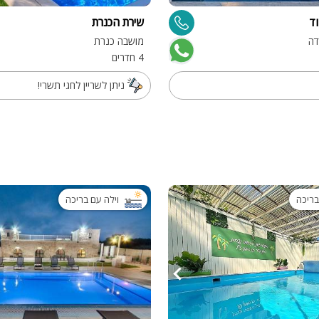
פלייסטיישן
וד
שירת הכנרת
Xbox
דה
מושבה כנרת
ארוחת בוקר
4 חדרים
שולחן פוקר
ניתן לשריין לחגי תשרי!
מקרן
גישה לנכים
קבוצות גדול
בריכה מקור
בריכה
וילה עם בריכה
מסך lcd
מרפסת
מטבח
משפחות
גדולות