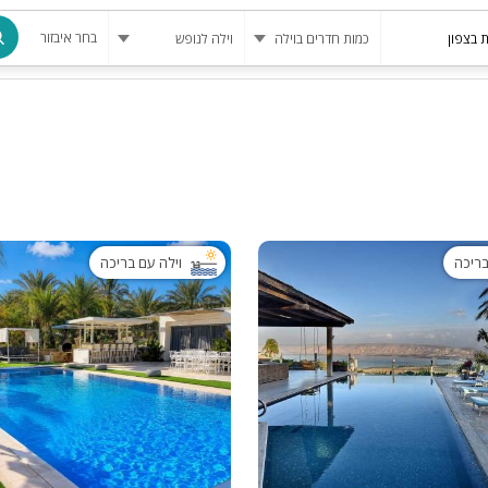
בחר איבזור
מרחב מוגן
בריכה
בריכה מחומ
פינת מנגל
בריכה
וילה עם בריכה
להשכרה
סאונה
קריוקי
גקוזי
שולחן סנוק