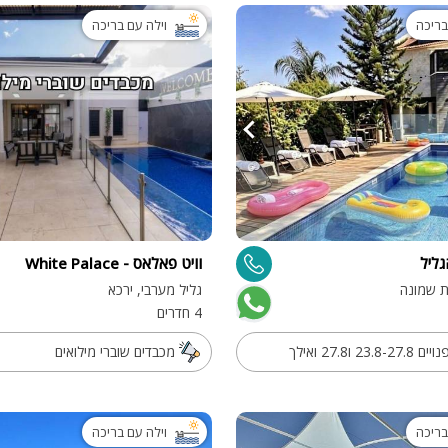
בריכה
וילה עם בריכה
ליל
וויט פאלאס - White Palace
ית שמונה
גליל מערבי, ירכא
4 חדרים
23 ו27.8 ואילך
מכבדים שוברי מילואים
בריכה
וילה עם בריכה