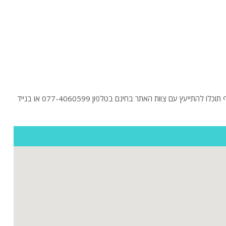
חיפשתם וילה בשדה אליעזר? לפניכם הוילות היוקרתיות בשדה אליעזר בהקלקה על "כניסה לוילה" תוכלו לראות תמונות ולקרוא מידע נוסף על וילות. בנוסף תוכלו להתייעץ עם צוות האתר בחינם בטלפון 077-4060599 או בנייד
ות
ה