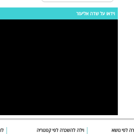
ספא
וידאו על שדה אליעזר
עמדת טעינ
רת
לרכב חשמלי
ר
ת
רה לפי נושא
וילה להשכרה לפי קטגוריה
לו