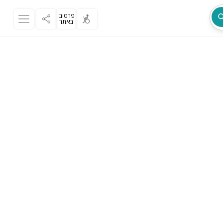
פרסום
באתר
מת
ר