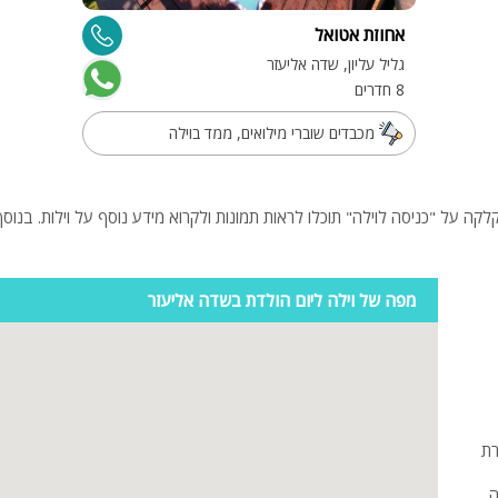
פלייסטיישן
אחוזת אטואל
Xbox
גליל עליון, שדה אליעזר
ארוחת בוקר
8 חדרים
שולחן פוקר
מכבדים שוברי מילואים, ממד בוילה
מקרן
גישה לנכים
קבוצות גדול
בריכה מקור
מפה של וילה ליום הולדת בשדה אליעזר
מסך lcd
מרפסת
מטבח
רת
משפחות
ה,
גדולות