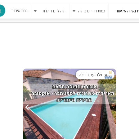
בחר איבזור
מרחב מוגן
בריכה
בריכה מחומ
פינת מנגל
וילה עם בריכה
להשכרה
סאונה
קריוקי
גקוזי
שולחן סנוק