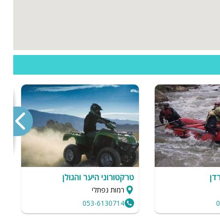
דן
טרקטורוני היער והגולן
י
רמות נפתלי
053-6130714
0
והה
מ