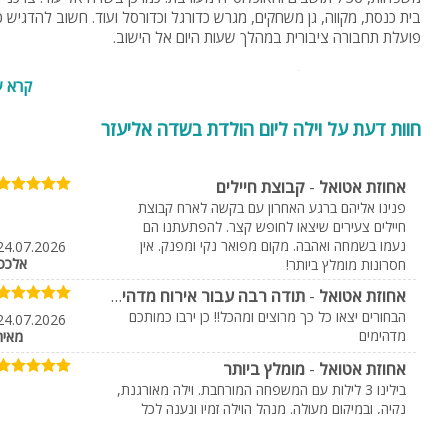
בית כנסת, מקווה, גן משחקים, מגרש כדורגל וכדורסל ועוד. חשוב להדגיש כ
פועלת תחבורה ציבורית במהלך שעות היום אל הישוב.
אטרקציות בשדה אליעזר והסביבה
קרא ע
בר בגליל
: רכיבה על אופני הרים, נהיגה עצמאית בג'יפים המיועדים ל - 4
חוות דעת על וילה ליום הולדת בשדה אליעזר
אנשים. במקום מסלולים מסומנים. השכרת טיולי אופניים המשלבים ארוחה
בחיק הטבע. חוויה לכל הגילאים. לבר בגליל ציוד מקצועי ואבטחה מלאה.
מיקום: מושב שדה אליעזר.
אחוזת אטואל
-
קבוצת חיילים
פנינו אליהם ברגע האחרון עם בקשה לארח קבוצת
פאן רייזר
: חברה מובילה בישראל בהוצאת טיולי רייזרים באזור הצפון בנוסף
חיילים צעירים שיצאו לחופש קצר. להפתעתנו הם
טיולי טרקטורונים בגליל העליון. השילוב שבין רכבי RZR יוקרתיים, עוצמה
נעמו בשמחה ואהבה. מקום מפואר נקי ומפנק. אין
24.07.2026
ספורטיבית ונופים מדהימים מאפשר לפאן רייזר להוציא אתכם אל טיולי שט
אלכס
חסרונות מומלץ ביותר!
מאתגר ומהנה. מיקום: מושב שדה אליעזר.
אחוזת אטואל
-
תודה רבה עבור אירוח מדהים של צוות לוחמים
מסלול הליכה הר גרשום
הבחורים יצאו כל כך מרוצים ומהכל‼️ כן ירבו כמותכם
: מסלול היוצא משדה אליעזר ועולה להר גרשום
24.07.2026
מדהימים
מאיר
המתנשא מעליו, לתצפית על העמק, החרמון, הגולן והמושב. מסלול קל לכ
המשפחה, המסתיים בכביש בין דישון ורמות נפתלי ואורך כ - 5 שעות 
ה לור
טיולי קלאב קאר
אחוזת אטואל
-
מומלץ ביותר
מתאים לכל ימות השנה.
אילניה
עבדון
בילינו 3 לילות עם המשפחה המורחבת. וילה מאורגנת,
נקיה, ובמיקום מעולה. מנהל הוילה זמין ונענה לכל
0559951619
058-5812005
וילות נופש בשדה אליעזר
בקשה. פרטיות מרבית לכל זוג, ומרווח מעולה ל"ביחד"
וקים •קינוחים •בופה בוטיק לאירועים מיוחדים והרמות כוסית. מחכה ליצור איתכם 
בילדים נהנו מאד מהבריכה והג'קוזי, והמבוגרים מהחצר