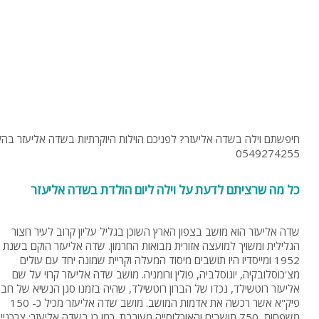
0549274255
כל מה שרציתם לדעת על וילה ליום הולדת בשדה אליעזר
שדה אליעזר הוא מושב בצפון הארץ השוכן בגליל עליון קרוב לעיר חצור
הגלילית ומשויך למועצה אזורית מבואות החרמון. שדה אליעזר הוקם בשנת
1952 ומייסדיו היו תושבים מיסוד המעלה וקריית שמונה יחד עם עולים
מצ'כוסלובקיה, יוגוסלביה, פולין ורומניה. מושב שדה אליעזר קרוי על שם
אליעזר רוטשילד, נכדו של הברון רוטשילד, שהיה בזמנו סגן הנשיא של חב
פיק"א אשר רכשה את אדמות המושב. מושב שדה אליעזר מכיל כ- 150
משפחות, 750 תושבים והאוכלוסייה מעורבת. כמו כן בשדה אליעזר: צרכניי