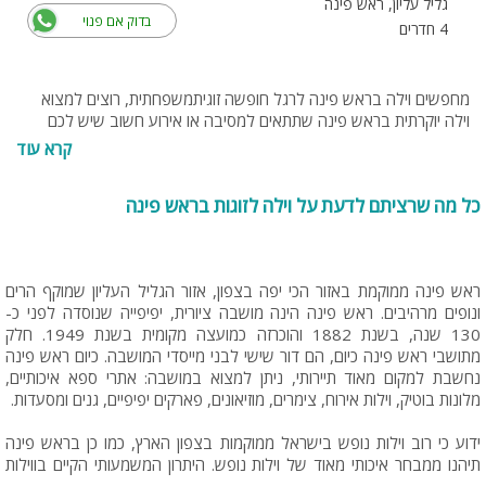
גליל עליון, ראש פינה
בדוק אם פנוי
4 חדרים
מחפשים וילה בראש פינה לרגל חופשה זוגיתמשפחתית, רוצים למצוא
וילה יוקרתית בראש פינה שתתאים למסיבה או אירוע חשוב שיש לכם
בקרוב? כאן בעמוד שלפניכם מוצגות כל הוילות היוקרתיות בראש פינה.
קרא עוד
בהקלקה על כל וילה, תוכלו לראות תמונות ולקרוא מידע נרחב על
המתחם.
כל מה שרציתם לדעת על וילה לזוגות בראש פינה
ראש פינה ממוקמת באזור הכי יפה בצפון, אזור הגליל העליון שמוקף הרים
ונופים מרהיבים. ראש פינה הינה מושבה ציורית, יפיפייה שנוסדה לפני כ-
130 שנה, בשנת 1882 והוכרזה כמועצה מקומית בשנת 1949. חלק
מתושבי ראש פינה כיום, הם דור שישי לבני מייסדי המושבה. כיום ראש פינה
נחשבת למקום מאוד תיירותי, ניתן למצוא במושבה: אתרי ספא איכותיים,
מלונות בוטיק, וילות אירוח, צימרים, מוזיאונים, פארקים יפיפיים, גנים ומסעדות.
ידוע כי רוב וילות נופש בישראל ממוקמות בצפון הארץ, כמו כן בראש פינה
תיהנו ממבחר איכותי מאוד של וילות נופש. היתרון המשמעותי הקיים בווילות