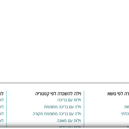
כל
ספא
ון
ן,
עמדת טעינ
ד'.
כת
לרכב חשמלי
יו
יך
תן
ים
וי
ה?
רה לפי נושא
וילה להשכרה לפי קטגוריה
לו
וק
וילות עם בריכה
לו
יע
ות
וילה עם בריכה מחוממת
לו
ים
הדתי
וילה עם בריכה מחוממת מקורה
לו
זה
עד
וילות עם סאונה
לו
וסף
ת
וילות עם ג'קוזי