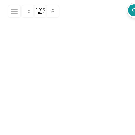
פרסום
באתר
מת
ר