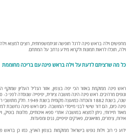
מחפשים וילה בראש פינה לרגל חופשה זוגיתמשפחתית, רוצים למצוא וילה 
וילה, תוכלו לראות תמונות ולקרוא מידע נרחב על המתחם.
כל מה שרציתם לדעת על וילה בראש פינה עם בריכה מחוממת
ראש פינה ממוקמת באזור הכי יפה בצפון, אזור הגליל העליון שמוקף הר
ונופים מרהיבים. ראש פ
שנה, בשנת 1882 והוכרזה כמועצה מקומית בשנת 1949. חלק 
פינה כיום, הם דור שישי לבני מייסדי המושבה. כיום ראש פינה נחשבת למק
מאוד תיירותי, ניתן למצוא במושבה: אתרי ספא איכותיים, מלונות בוטיק, וי
אירוח, צימרים, מוזיאונים, פארקים יפיפיים, גנים ומסעדות.
ידוע כי רוב וילות נופש בישראל ממוקמות בצפון הארץ, כמו כן בראש פי