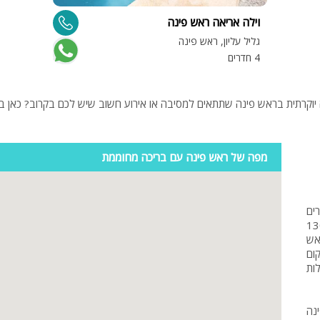
פלייסטיישן
וילה אריאה ראש פינה
Xbox
גליל עליון, ראש פינה
ארוחת בוקר
4 חדרים
שולחן פוקר
יוקרתית בראש פינה שתתאים למסיבה או אירוע חשוב שיש לכם בקרוב? כאן בע
מקרן
גישה לנכים
מפה של ראש פינה עם בריכה מחוממת
קבוצות גדול
בריכה מקור
ים
מסך lcd
ינה הינה מושבה ציורית, יפיפייה שנוסדה לפני כ- 130
מתושבי ראש
מרפסת
ום
לות
מטבח
משפחות
נה
גדולות