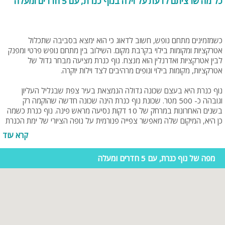
כל מה שרציתם לדעת על וילה בנוף כנרת, עם 5 חדרים ומעלה
כשמזמינים מתחם נופש, חשוב לדאוג כי הוא ימצא בסביבה שתכלול
אטרקציות ומקומות בילוי בקרבת מקום. השילוב בין מתחם נופש פרטי ומפנק
לבין אטרקציות ואדרנלין הוא מנצח. נוף כנרת מציעה מבחר גדול של
אטרקציות, מקומות בילוי ונופים מרהיבים לצד וילות יוקרה.
נוף כנרת היא בעצם שכונה גדולה הנמצאת בעיר צפת שבגליל העליון
וגובהה כ- 500 מטר. שכונת נוף כנרת הינה שכונה חדשה שהוקמה רק
בשנים האחרונות במרחק של 10 דקות נסיעה מראש פינה. נוף כנרת כשמה
כן היא, המיקום שלה מאפשר צפייה פנורמית על נופה הציורי של ימת הכנרת
ואל רכס הרי מרון שבמערב. השכונה מאוד שקטה ונפרדת מהעיר העתיקה,
קרא עוד
ניתן למצוא בנוף כנרת מבחר גדול של וילות נופש יוקרתיות המיועדות
למשפחות זוגות וחלקן גם למסיבות פרטיות.
מפה של נוף כנרת, עם 5 חדרים ומעלה
בנוף כנרת ניתן למצוא וילה ואטרקציה לכל קבוצה, בין אם מדובר בנופש
משפחתי, חופשה זוגית, מסיבת רווקים/ות או יום גיבוש לוועדי עובדים. חשוב
להבין מה הצרכים של כל קבוצה/אדם ולפי כך להרכיב את חופשה או יום כיף
בלתי נשכח בנוף כנרת. לחובבי הנוף שבינכם, נוף כנרת הוא מקום מושלם,
שילוב של אוויר נקי ונופים ירוקים.