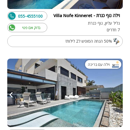
וילה נוף כנרת - Villa Nofe Kinneret
055-4555100
גליל עליון, נוף כנרת
בדוק אם פנוי
7 חדרים
50% הנחה הסופש ל2 לילות!
וילה עם בריכה