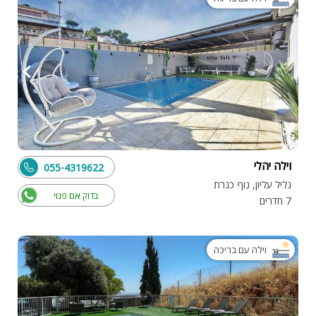
וילה יהלי
055-4319622
גליל עליון, נוף כנרת
בדוק אם פנוי
7 חדרים
וילה עם בריכה