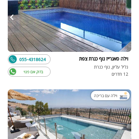
וילה סאנרייז נוף כנרת צפת
055-4318624
גליל עליון, נוף כנרת
בדוק אם פנוי
12 חדרים
וילה עם בריכה