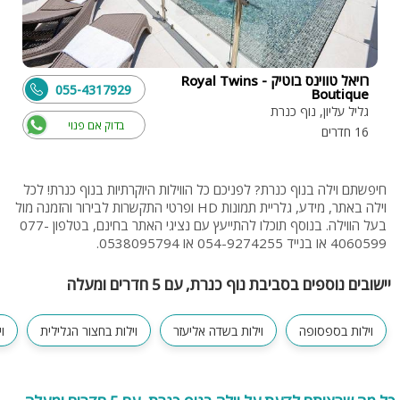
רויאל טווינס בוטיק - Royal Twins
055-4317929
Boutique
גליל עליון, נוף כנרת
בדוק אם פנוי
16 חדרים
חיפשתם וילה בנוף כנרת? לפניכם כל הווילות היוקרתיות בנוף כנרת! לכל
וילה באתר, מידע, גלריית תמונות HD ופרטי התקשרות לבירור והזמנה מול
בעל הווילה. בנוסף תוכלו להתייעץ עם נציגי האתר בחינם, בטלפון 077-
4060599 או בנייד 054-9274255 או 0538095794.‬
יישובים נוספים בסביבת נוף כנרת, עם 5 חדרים ומעלה
וילות בספסופה
וילות בשדה אליעזר
וילות בחצור הגלילית
ו