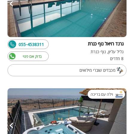
גרנד רויאל נוף כנרת
055-4538311
גליל עליון, נוף כנרת
בדוק אם פנוי
8 חדרים
מכבדים שוברי מילואים
וילה עם בריכה