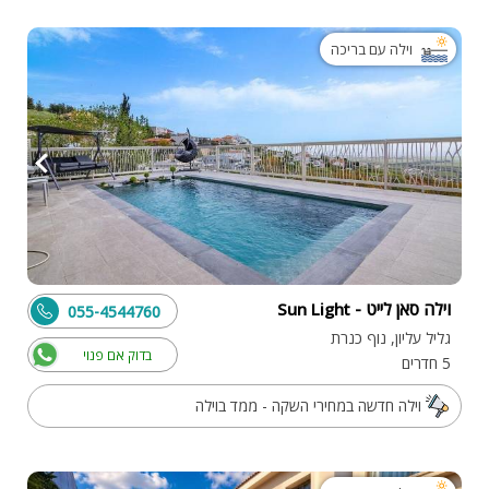
וילה עם בריכה
וילה סאן לייט - Sun Light
055-4544760
גליל עליון, נוף כנרת
בדוק אם פנוי
5 חדרים
וילה חדשה במחירי השקה - ממד בוילה