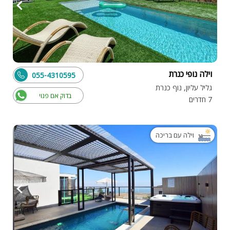
וילה נופי כנרת
055-4310595
גליל עליון, נוף כנרת
בדוק אם פנוי
7 חדרים
וילה עם בריכה