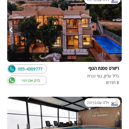
ריזורט פסגת הנוף
055-4309777
גליל עליון, נוף כנרת
בדוק אם פנוי
8 חדרים
וילה עם בריכה