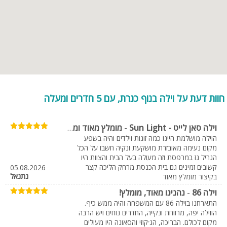
וילות בנוף כנרת לכל עונות השנה
בכל וילה תיהנו ממתחם אשר עוצב בקפידה ובסטייל גבוה, עם ריהוט חדשני
ואיכותי. לכל וילה ישנו מתחם חיצוני עם בריכת שחייה, ג'קוזי ספא וישנן שגם
שיכללו סאונה. כמובן שבמתחם החיצוני עומד לרשותכם מנגל לארוחת על
האש מושלמת ובפנים הווילה ישנו מטבח מאובזר בשלמות, מתחם משותף
הכולל גם סלון ענק אל מול מסך LCD, שולחנות משחק, חדרי שינה מאובזרים
ומרווחים ועוד. לקראת החורף בעלי הווילות דאגו לחמם את הבריכה ולקרות
את המתחם החיצוני, על מנת שתוכלו להתפנק בנופש פרטי גם בחורף.
חוות דעת על וילה בנוף כנרת, עם 5 חדרים ומעלה
אטרקציות בקרבת נוף כנרת:
וילה סאן לייט - Sun Light
-
מומלץ מאוד ומושלם
בסמוך לנוף כנרת, במרחק נסיעה קצרצר, תוכלו ליהנות ממבחר גדול של
אטרקציות, ביניהם: סדנאות חימר, טיולי טרקטורונים ובאגי, רפטינג וקיאקים
הוילה מושלמת היינו כמה זוגות וילדים והיה בשפע
מקום נעימה מאובזרת מושקעת ונקיה חשבו על הכל
בנהר הירדן, רכיבה על סוסים ומגוון מקומות בילוי ומסעדות טובות באזור,
הגריל גז במרפסת וזה מעולה בעל הבית והצוות היו
ביניהם אטרקציות מומלצות במיוחד:
קשובים זמינים גם בית הכנסת מרחק הליכה קצר
05.08.2026
נתנאל
בקיצור מומלץ מאוד
• טיולי סוסים חוות ורד הגליל
• טיול טרקטורונים במשמר הירדן
וילה 86
-
נהנינו מאוד, מומלץ!
• רפטינג בנהר הירדן
התארחנו בוילה 86 עם המשפחה והיה ממש כיף.
• פיינטבול מ.א. רוי בע"מ
הווילה יפה, מרווחת ונקייה, החדרים נוחים ויש הרבה
• טיולי אופניים - דרכים בגולן בחד נס
מקום לכולם. הבריכה, הג׳קוזי והסאונה היו מעולים