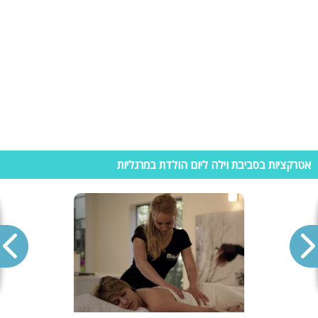
לקטנטנים. כמו כן במקום - פארק אתגרי עם קיר טיפוס, אומגה, חץ וקת ועוד.
פארק הדיג דפנה -
פארק מים מקסים ומסודר בקיבוץ דפנה הכולל מזנון
המוכר את כל הציוד הנדרש לדייג ואפילו כולל דגים טריים למקרה ולא צלח
מזלכם.. בפארק עצמו תוכלו למצוא פינות פיקניק ואפילו מנגלים לשימוש.
חוות עמק הבניאס -
חוות סוסים ליד נחל הבניאס המתמחה בטיולי סוסים
אישיים - זוגות או שלשות. הטיולים בליווי מדריך אישי ובכל רמות הקושי.
המסלולים ירוקים, שופעי מים, נוף פראי והמון ירוק
אטרקציות בסביבת וילה ליום הולדת במרגליות