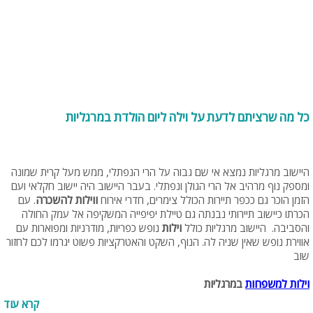
כל מה שרציתם לדעת על וילה ליום הולדת במרגליות
היישוב מרגליות נמצא אי שם גבוה על הרי הנפתלי, ממש מעל קרית שמונה
ומספק נוף מרהיב אל הרי הגולן ונפתלי. בעבר היישוב היה יישוב חקלאי ועם
הזמן הוכר גם ככפר תיירות הכולל צימרים, חדרי אירוח
ווילות להשכרה
. עם
הכרתו כיישוב תיירותי נבנתה גם טיילת יפיפייה המשקיפה אל עמק החולה
והסביבה. היישוב מרגליות כולל
וילות
נופש כפריות, מודרניות ומפוארות עם
אווירת נופש שאין שניה לה. הנוף, השקט והאטרקציות פשוט יגרמו לכם לחזור
שוב
וילות למשפחות
במרגליות
קרא עוד
המגוון הרחב של סוגי ה
וילות להשכרה
במרגליות כולל בין היתר גם
וילות