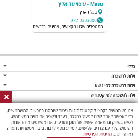
Masu - עיסוי עד אליך
בכל הארץ
072-3303000
המטפלים שלנו מקצועים, אמינים ונדרשים לשמור על רמת הגיי
כללי
מגזין
וילות להשכרה
פרסום באתר
וילות בצפון
וילות להשכרה לפי נושא
×
תקנון
וילות במרכז
וילה לזוגות
וילה להשכרה לפי קטגוריה
מדיניות פרטיות
וילות בדרום
וילות למשפחות
וילות עם בריכה
לופטים להשכרה
אנו משתמשים בקבצי קוקיז וטכנולוגיות ניטור שיוחסנו במכשירי המשתמשים,
וילות באילת
וילות לציבור הדתי
וילה עם בריכה מחוממת
לופט
כדי לאפשר לאתר שלנו לפעול כהלכה, לעבד ולשפר את חווית המשתמש,
וילות בשרון
לסייע בשיווק ובהתאמה אישית של תוכן ומודעות. אנו משתפים מידע אודות
אירוח דרוזי
וילה עם בריכה מחוממת מקורה
לופטים בצפון
השימוש שלך עם צדדים שלישיים. למידע נוסף לרבות בדבר אפשרויות הסרה
וילות באזור החרמון
וילות למסיבות
וילות עם סאונה
לופטים בדרום
ראו פירוט ב־
מדיניות הפרטיות
.