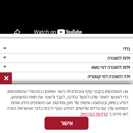
כללי
מגזין
וילות להשכרה
פרסום באתר
וילות בצפון
וילות להשכרה לפי נושא
×
תקנון
וילות במרכז
וילה לזוגות
וילה להשכרה לפי קטגוריה
מדיניות פרטיות
וילות בדרום
וילות למשפחות
וילות עם בריכה
לופטים להשכרה
אנו משתמשים בקבצי קוקיז וטכנולוגיות ניטור שיוחסנו במכשירי המשתמשים,
וילות באילת
וילות לציבור הדתי
וילה עם בריכה מחוממת
לופט
כדי לאפשר לאתר שלנו לפעול כהלכה, לעבד ולשפר את חווית המשתמש,
וילות בשרון
לסייע בשיווק ובהתאמה אישית של תוכן ומודעות. אנו משתפים מידע אודות
אירוח דרוזי
וילה עם בריכה מחוממת מקורה
לופטים בצפון
השימוש שלך עם צדדים שלישיים. למידע נוסף לרבות בדבר אפשרויות הסרה
וילות באזור החרמון
וילות למסיבות
וילות עם סאונה
לופטים בדרום
ראו פירוט ב־
מדיניות הפרטיות
.
וילות לאירועים
וילות עם ג'קוזי
לופטים במרכז
אישור