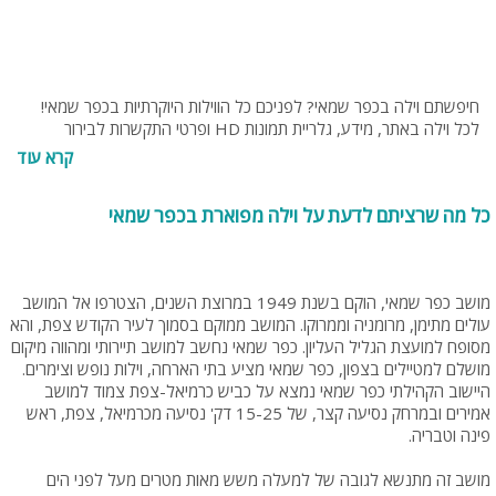
חיפשתם וילה בכפר שמאי? לפניכם כל הווילות היוקרתיות בכפר שמאי!
לכל וילה באתר, מידע, גלריית תמונות HD ופרטי התקשרות לבירור
והזמנה מול בעל הווילה. בנוסף תוכלו להתייעץ עם נציגי האתר בחינם,
קרא עוד
בטלפון 077-4060599 או בנייד 054-9274255 או 0538095794.‬
כל מה שרציתם לדעת על וילה מפוארת בכפר שמאי
מושב כפר שמאי, הוקם בשנת 1949 במרוצת השנים, הצטרפו אל המושב
עולים מתימן, מרומניה וממרוקו. המושב ממוקם בסמוך לעיר הקודש צפת, והא
מסופח למועצת הגליל העליון. כפר שמאי נחשב למושב תיירותי ומהווה מיקום
מושלם למטיילים בצפון, כפר שמאי מציע בתי הארחה, וילות נופש וצימרים.
היישוב הקהילתי כפר שמאי נמצא על כביש כרמיאל-צפת צמוד למושב
אמירים ובמרחק נסיעה קצר, של 15-25 דק' נסיעה מכרמיאל, צפת, ראש
פינה וטבריה.
מושב זה מתנשא לגובה של למעלה משש מאות מטרים מעל לפני הים