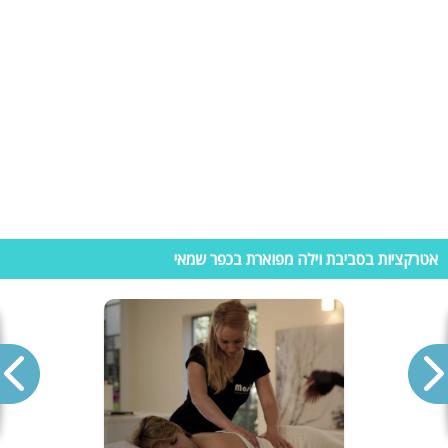
וילות נופש בכפר שמאי
כפר שמאי משתבח בנופים מרהיבים ועוצרי נשמיה.. מה יותר מושלם
מלהשתכשך בבריכה צלולה או לגנוב משחק בשולחן סנוקר, באמצע ארוחת
על האש אל מול נופים קסומים? אומנם זה נשמע חלום, אך אני שמחה ליידע
אתכם שזה חלום שמתגשם בעת שכירת וילה בכפר שמאי. הווילות מכילות
חדרים מרוהטים עם מיטה זוגית, ארון, מזגן ופלאזמה, בנוסף עומד לרשותכם
מטבח מאובזר עם פינת אוכל גדולה לארוחות משותפות וסלון גדול למנוחה
ולבילוי משותף אל מול פלאזמה ענקית המחוברת למערכת קולנוע ביתית ועוד.
וילות בכפר שמאי- מתחם הנופש המושלם עבורכם!
אטרקציות בסביבת וילה מפוארת בכפר שמאי