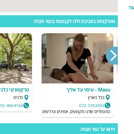
וד
ספא
עמדת טעינ
אטרקציות בסביבת וילה לקבוצות בכפר חנניה
אה
לרכב חשמלי
Masu - עיסוי עד אליך
טרקטורוני כלני
בכל הארץ
כלנית
,
50-4664166
072-3303000
המטפלים שלנו מקצועים, אמינים ונדרשים לשמור על רמת הגיינה גב
ח
וידאו על כפר חנניה