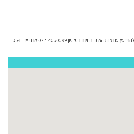
חיפשתם וילה בכפר חנניה? לפניכם הוילות היוקרתיות באשדוד בהקלקה על "כניסה לוילה" תוכלו לראות תמונות ולקרוא מידע נוסף על וילות. בנוסף תוכלו להתייעץ עם צוות האתר בחינם בטלפון 077-4060599 או בנייד 054-