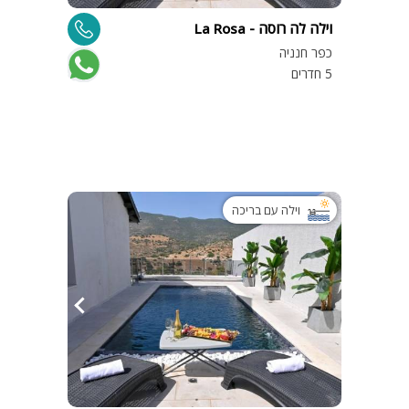
פלייסטיישן
וילה לה רוסה - La Rosa
Xbox
כפר חנניה
ארוחת בוקר
5 חדרים
שולחן פוקר
מקרן
גישה לנכים
קבוצות גדול
וילה עם בריכה
בריכה מקור
מסך lcd
מרפסת
מטבח
משפחות
גדולות