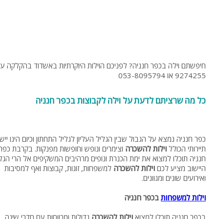
9274255 או 053-8095794
כל מה שרציתם לדעת על וילה לקבוצות בכפר חנניה
כפר חנניה נמצא על הגבול שבין הגליל העליון לגליל התחתון וכיום הינו ייש
תיירותי הכולל
וילות להשכרה
וצימרים ונופש וחופשות מפנקות. בקרבת כפר
חנניה תוכלו למצוא את ימת הכנרת ונופים מרהיבים המשקיפים אל הרי הגלי
היישוב מציע לכם
וילות להשכרה
למשפחות, זוגות, קבוצות ואף למסיבות
ואירועים שונים ומגוונים.
וילות למשפחות
בכפר חנניה
בכפר חנניה תוכלו למצוא
וילות להשכרה
גדולות ומרווחות עם חדרי שינה