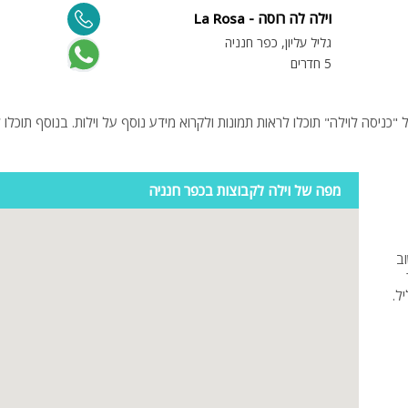
וילה לה רוסה - La Rosa
מיטה זוגית
גליל עליון, כפר חנניה
5 חדרים
פינת אוכל
wifi
hot
מחירים
מפה של וילה לקבוצות בכפר חנניה
בזול
בתי נופש
וב
שולחן פול
ל.
הוקי אוויר
חדר קולנוע
שף
נוף