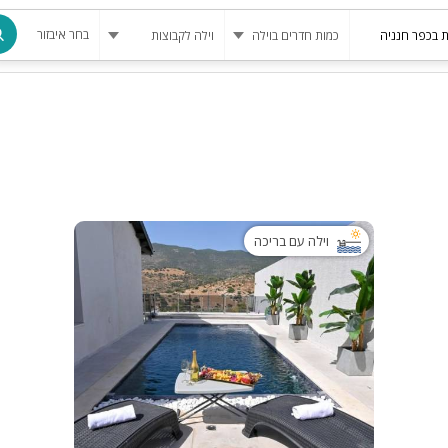
בחר איבזור
מרחב מוגן
בריכה
בריכה מחומ
פינת מנגל
וילה עם בריכה
להשכרה
סאונה
קריוקי
גקוזי
שולחן סנוק