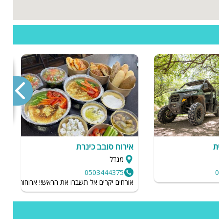
ה
ת
אירוח סובב כינרת
י
מגדל
0503444375
0
והה
אורחים יקרים אל תשברו את הראש!! ארוחות בוקר 