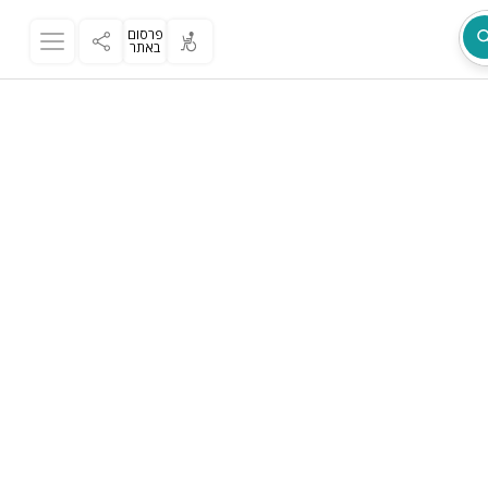
פרסום
באתר
מת
ר