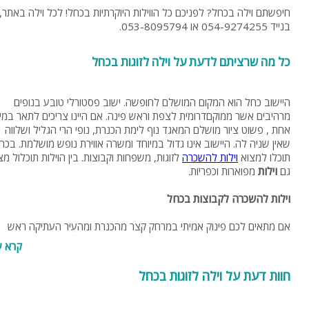
בנייד 054-9274255 או 053-8095794.‬
כל מה שרציתם לדעת על וילה לזוגות בכחל
היישוב כחל הוא המקום המושלם לחופשה. ישוב פסטורלי טובע בנופים
מרהיבים אשר ממוקםדרומית לצפת וראש פינה. אם היינו צריכים לתאר במי
אחת , פשוט ציור מושלם המאגד נוף לימת הכנרת, נופי הרי הגליל ושלווה
שאין שניה לה. היישוב אינו גדול במיוחד ומשרה אווירת נופש מושלמת. בכח
תוכלו למצוא
וילות להשכרה
לזוגות, משפחות וקבוצות. בין הוילות תוכלול מצ
גם
וילות
מפוארות וכפריות.
וילות להשכרה לקבוצות בכחל
אם מתאים לכם פינוק אמיתי במרחק קצר מהכנרת ומהעיר העתיקה ראש
פינה, בכחל תמצאו את האיזון המושלם בין השניים. ה
וילות
מיועדות לקבוצו
קרא ע
חברים ומשפחות ומספקות מגוון אטרקציות כגון: קריוקי, בריכת שחייה, מתחם
ספא, חדרים מפנקים ובעיקר המון אווירה טובה ורגועה. ה
וילות להשכרה
חוות דעת על וילה לזוגות בכחל
מציעות מספר חדרי שינה, מטבח גדול ומאובזר וכן פינת ישיבה גדולה במיו
עם מסכי ענק ואבזור טכנולוגי מתקדם.
וילות להשכרה
לקבוצות מעולות