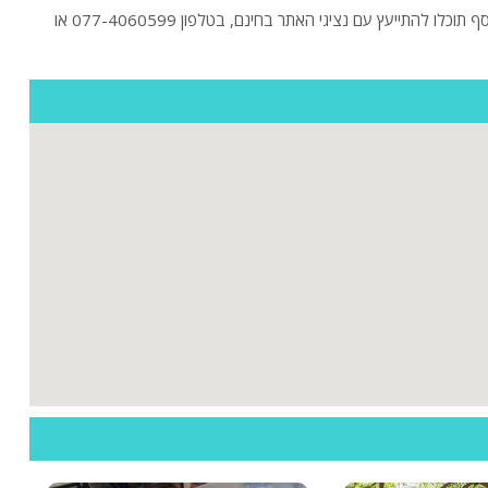
חיפשתם וילה בכחל? לפניכם כל הווילות היוקרתיות בכחל! לכל וילה באתר, מידע, גלריית תמונות HD ופרטי התקשרות לבירור והזמנה מול בעל הווילה. בנוסף תוכלו להתייעץ עם נציגי האתר בחינם, בטלפון 077-4060599 או
ות
ה