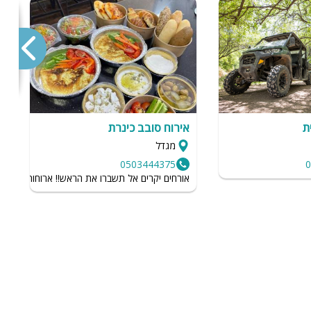
ת
אירוח סובב כינרת
י
מגדל
0503444375
0
והה
מ
אורחים יקרים אל תשברו את הראש!! ארוחות בוקר 