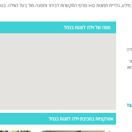
פלייסטיישן
Xbox
ארוחת בוקר
מפה של וילה לזוגות בכחל
שולחן פוקר
מקרן
לה
גישה לנכים
ל
וא
קבוצות גדול
בריכה מקור
מסך lcd
מרפסת
ת
וד
מטבח
אטרקציות בסביבת וילה לזוגות בכחל
חד
משפחות
גדולות