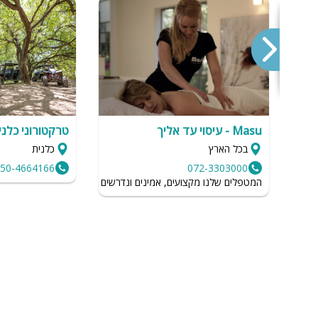
מיטה זוגית
פינת אוכל
ו
wifi
hot
עם
מחירים
Masu - עיסוי עד אליך
טרקטורוני כלני
בכל הארץ
כלנית
בזול
50-4664166
072-3303000
בתי נופש
המטפלים שלנו מקצועים, אמינים ונדרשים לשמור על רמת הגיינה גב
שולחן פול
הוקי אוויר
רי
חדר קולנוע
,
שף
נוף