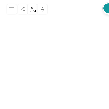
פרסום
באתר
מת
ר