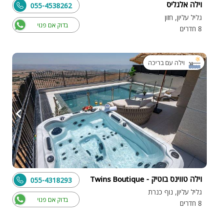
וילה אלגליס
055-4538262
גליל עליון, חזון
בדוק אם פנוי
8 חדרים
וילה עם בריכה
וילה טווינס בוטיק - Twins Boutique
055-4318293
גליל עליון, נוף כנרת
בדוק אם פנוי
8 חדרים