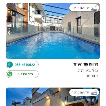
וילה עם בריכה
אחוזת אור השחר
055-4310622
גליל עליון, דלתון
בדוק אם פנוי
7 חדרים
וילה עם בריכה