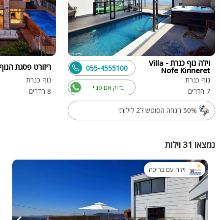
וילה נוף כנרת - Villa
ריזורט פסגת הנוף
055-4555100
Nofe Kinneret
נוף כנרת
נוף כנרת
בדוק אם פנוי
7 חדרים
8 חדרים
50% הנחה הסופש ל2 לילות!
נמצאו 31 וילות
וילה עם בריכה