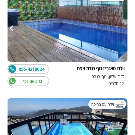
וילה סאנרייז נוף כנרת צפת
055-4318624
גליל עליון, נוף כנרת
בדוק אם פנוי
12 חדרים
וילה עם בריכה