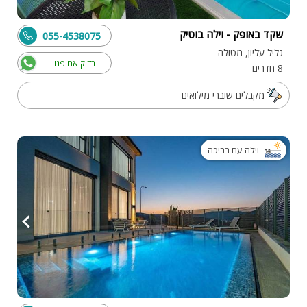
שקד באופק - וילה בוטיק
055-4538075
גליל עליון, מטולה
בדוק אם פנוי
8 חדרים
מקבלים שוברי מילואים
וילה עם בריכה