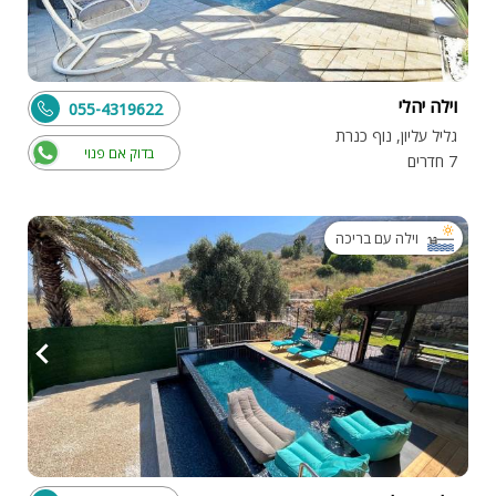
וילה יהלי
055-4319622
גליל עליון, נוף כנרת
בדוק אם פנוי
7 חדרים
וילה עם בריכה