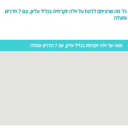
נציג האתר, לא הסתדרתם? תוכלו להיעזר בצוות האתר לייעוץ והכוונה
בחינם: 054-9274255 או 053-8095794.
כל מה שרציתם לדעת על וילה יוקרתית בגליל עליון, עם 7 חדרים
ומעלה
מפה של וילה יוקרתית בגליל עליון, עם 7 חדרים ומעלה