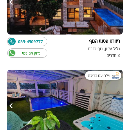
ריזורט פסגת הנוף
055-4309777
גליל עליון, נוף כנרת
בדוק אם פנוי
8 חדרים
וילה עם בריכה