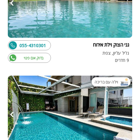
גני הצוק וילת אירוח
055-4310301
גליל עליון, צפת
בדוק אם פנוי
9 חדרים
וילה עם בריכה