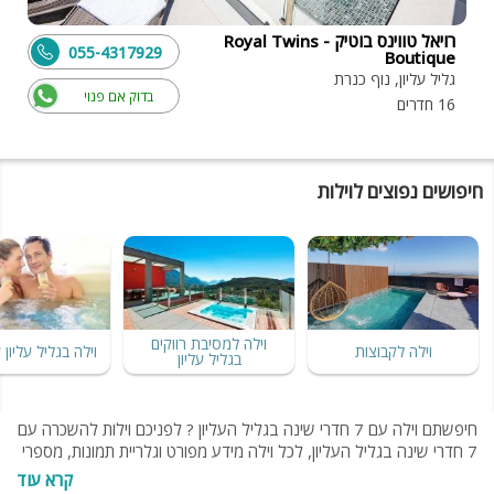
רויאל טווינס בוטיק - Royal Twins
055-4317929
Boutique
גליל עליון, נוף כנרת
בדוק אם פנוי
16 חדרים
חיפושים נפוצים לוילות
וילה למסיבת רווקים
וילה לקבוצות
וילה בגליל עליון 
בגליל עליון
חיפשתם וילה עם 7 חדרי שינה בגליל העליון ? לפניכם וילות להשכרה עם
7 חדרי שינה בגליל העליון, לכל וילה מידע מפורט וגלריית תמונות, מספרי
טלפון של בעל הווילה, כך שהעסקה ללא תיווך. הווילות נבדקות אישית ע"י
קרא עוד