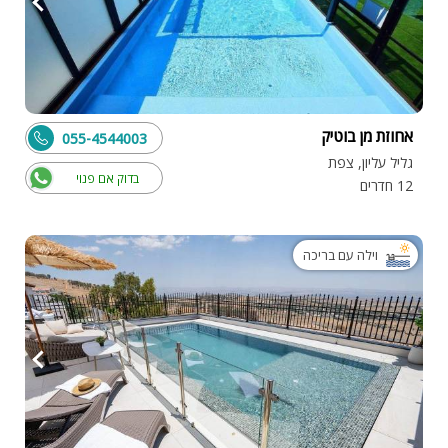
אחוזת מן בוטיק
055-4544003
גליל עליון, צפת
בדוק אם פנוי
12 חדרים
וילה עם בריכה