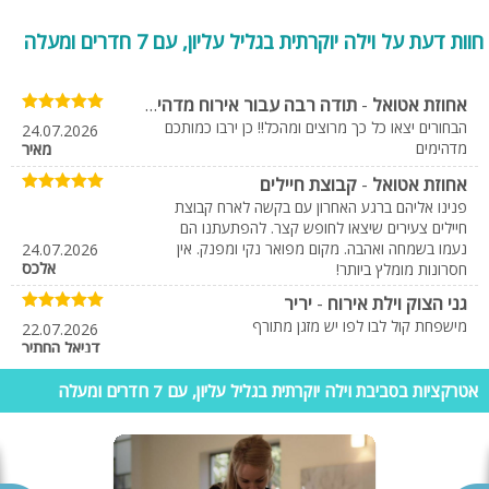
חוות דעת על וילה יוקרתית בגליל עליון, עם 7 חדרים ומעלה
אחוזת אטואל
-
תודה רבה עבור אירוח מדהים של צוות לוחמים
הבחורים יצאו כל כך מרוצים ומהכל‼️ כן ירבו כמותכם
24.07.2026
מדהימים
מאיר
אחוזת אטואל
-
קבוצת חיילים
פנינו אליהם ברגע האחרון עם בקשה לארח קבוצת
חיילים צעירים שיצאו לחופש קצר. להפתעתנו הם
נעמו בשמחה ואהבה. מקום מפואר נקי ומפנק. אין
24.07.2026
אלכס
חסרונות מומלץ ביותר!
גני הצוק וילת אירוח
-
יריר
מישפחת קול לבו לפו יש מזגן מתורף
22.07.2026
דניאל החתיך
ריזורט הנסיכה
-
נופש
אטרקציות בסביבת וילה יוקרתית בגליל עליון, עם 7 חדרים ומעלה
היה לנו סופ״ש פשוט מושלם!! הווילה הייתה
נקייה,מסודרת מאובזרת בכל מה שצריך כדי להנות
מחופשה מושלמת.הבעלים היה זמין עבורנו לכל שאלה
ובקשה,וקיבלנו מענה מהיר,חם ואדיב לאורך כל
השהות,נהנינו מכל רגע והרגשנו שחשבו על כל