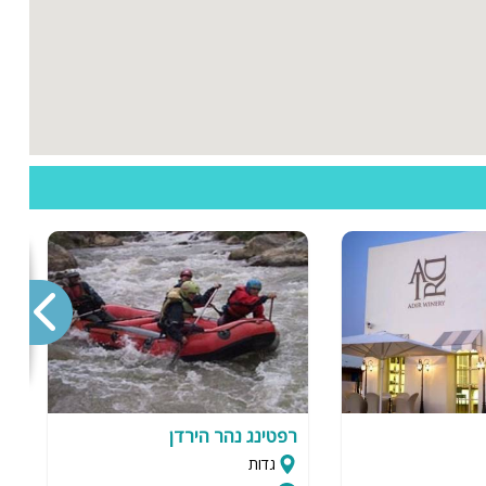
רפטינג נהר הירדן
ט
גדות