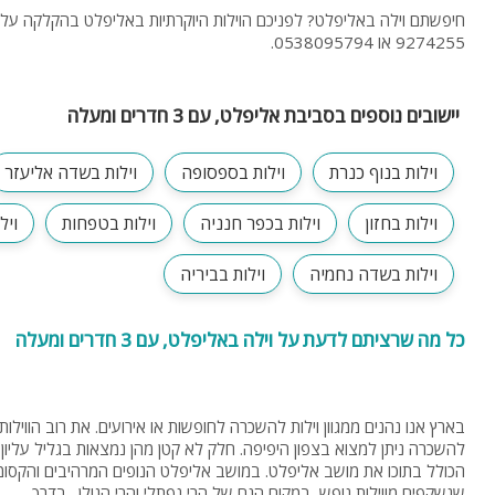
9274255 או 0538095794.
יישובים נוספים בסביבת אליפלט, עם 3 חדרים ומעלה
וילות בנוף כנרת
וילות בספסופה
וילות בשדה אליעזר
וילות בחזון
וילות בכפר חנניה
וילות בטפחות
ויל
וילות בשדה נחמיה
וילות בביריה
כל מה שרציתם לדעת על וילה באליפלט, עם 3 חדרים ומעלה
בארץ אנו נהנים ממגוון וילות להשכרה לחופשות או אירועים. את רוב הווילות
להשכרה ניתן למצוא בצפון היפיפה. חלק לא קטן מהן נמצאות בגליל עליון
הכולל בתוכו את מושב אליפלט. במושב אליפלט הנופים המרהיבים והקסומ
שנשקפים מווילות נופש, במקום הנם של הרי נפתלי והרי הגולן. בדרך