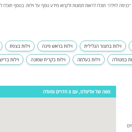
פלייסטיישן
Xbox
ארוחת בוקר
שולחן פוקר
מקרן
וילות בחצור הגלילית
וילות בראש פינה
וילות בצפת
גישה לנכים
ות במטולה
וילות בעלמה
וילות בקרית שמונה
וילות בדישו
קבוצות גדול
בריכה מקור
מסך lcd
מפה של אליפלט, עם 3 חדרים ומעלה
מרפסת
מטבח
משפחות
ים
גדולות