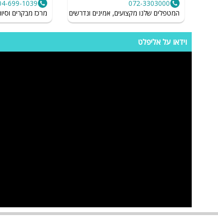
04-699-1039
072-3303000
המטפלים שלנו מקצועים, אמינים ונדרשים לשמור על רמת הגיינה גב
מרכז מבקרים וסיוריי
רועים מיוחדים והרמות כוסית. מחכה ליצור איתכם את האירוע המושלם! קיימים משלו
ספא
ה
עמדת טעינ
וידאו על אליפלט
לרכב חשמלי
ות
ות
ל