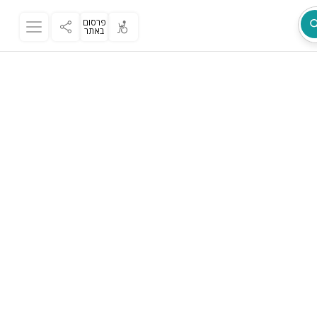
פרסום
באתר
מת
ר