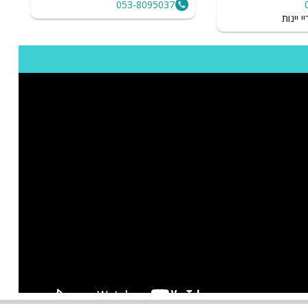
053-8095037
והה
 יינות
חים בנהריה המושבים והסביבה
ה