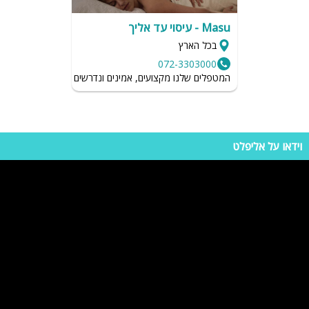
יכילו גם ערכת קריוקי, מערכת הגברה, תאורה מרהיבה וכדו'. מחירי הלופטים
משתנים בהתאם לכמות החדשים ובהתאם למועד הנופש המבוקש. גם אתם
Masu - עיסוי עד אליך
יכולים ליהנות בווילה פרטית ומפנקת, כל שעליכם לעשות זה להתחיל לברר
בכל הארץ
על וילות באליפלט, לשריין מקום ולבלות בחופשה שלא הכרתם.
072-3303000
המטפלים שלנו מקצועים, אמינים ונדרשים לשמור על רמת הגיי
וידאו על אליפלט