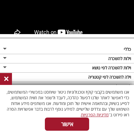
כללי
מגזין
וילות להשכרה
פרסום באתר
וילות בצפון
וילות להשכרה לפי נושא
×
תקנון
וילות במרכז
וילה לזוגות
וילה להשכרה לפי קטגוריה
מדיניות פרטיות
וילות בדרום
וילות למשפחות
וילות עם בריכה
לופטים להשכרה
אנו משתמשים בקבצי קוקיז וטכנולוגיות ניטור שיוחסנו במכשירי המשתמשים,
וילות באילת
וילות לציבור הדתי
וילה עם בריכה מחוממת
לופט
כדי לאפשר לאתר שלנו לפעול כהלכה, לעבד ולשפר את חווית המשתמש,
וילות בשרון
לסייע בשיווק ובהתאמה אישית של תוכן ומודעות. אנו משתפים מידע אודות
אירוח דרוזי
וילה עם בריכה מחוממת מקורה
לופטים בצפון
השימוש שלך עם צדדים שלישיים. למידע נוסף לרבות בדבר אפשרויות הסרה
וילות באזור החרמון
וילות למסיבות
וילות עם סאונה
לופטים בדרום
ראו פירוט ב־
מדיניות הפרטיות
.
וילות לאירועים
וילות עם ג'קוזי
לופטים במרכז
אישור