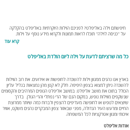
חיפשתם וילה באליפלט? לפניכם הוילות היוקרתיות באליפלט בהקלקה
על "כניסה לוילה" תוכלו לראות תמונות ולקרוא מידע נוסף על וילות.
בנוסף תוכלו להתייעץ עם צוות האתר בחינם בטלפון 077-4060599 או
קרא עוד
בנייד 054-9274255 או 0538095794.
כל מה שרציתם לדעת על וילה ליום הולדת באליפלט
בארץ אנו נהנים ממגוון וילות להשכרה לחופשות או אירועים. את רוב הווילות
להשכרה ניתן למצוא בצפון היפיפה. חלק לא קטן מהן נמצאות בגליל עליון
הכולל בתוכו את מושב אליפלט. במושב אליפלט הנופים המרהיבים והקסומים
שנשקפים מווילות נופש, במקום הנם של הרי נפתלי והרי הגולן. בדרך
שיוצאים לנופש או לחופשה מעדיפים להצפין ולברוח כמה שיותר ממרוצת
החיים ומרעש העיר הגדולה, מפני שבאזור צפון המבקרים נהנים משקט, אוויר
איכותי ומגוון אטרקציות לכל המשפחה.
אודות אליפלט