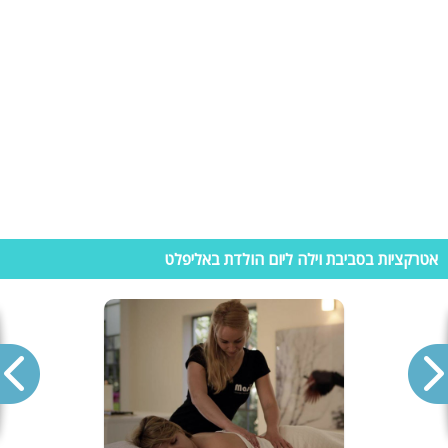
היסטוריות. מיקום: צפת.
• "פאלקון" מתחם סימולציות ומשחקי לחימה:
מתחם מדהים ויחיד מסוגו
בישראל- אטרקציה לכל המשפחה שלא פוגשים כל יום. במקום מגוון פעילויות
כמו צבאיות, עם אביזרים דמויי רובים שפועלים על קרניים אינפרה אדומות.
הפעילות במתחם מתאימה לכולם, מעל גיל 9. מיקום: אזור תעשיה חצור
הגלילית.
• באגיס טיולי באגי Buggies -
טיולי שטח ברכבי באגי מהישוב כרכום אל
שטחי הגולן, הירדן והכנרת, באגיס מציעים מגוון טיולים מאתגרים ומהנים
ובנוסף מסלול הכולל נהיגה אתגרית ברכבי ריינג'ר. טיול של כ-12 שעות
במהלך יום שלם ועוד. מיקום: כרכום
אטרקציות בסביבת וילה ליום הולדת באליפלט
וילות נופש באליפלט
וילות במושב אליפלט מומלצות למגוון חופשות ומסיבות כמו לחופשה
משפחתית, נופש זוגי, קבוצות חברים, ימי הולדת, מסיבת רווקים, מסיבת
רווקות, הצעות נישואין, ימי כיף , ערבי צוות ועוד מגוון מסיבות, חופשות
ואירועים. מושב אליפלט מכיל וילות יוקרתיות במיוחד עם כל האבזור והציוד
היוקרתי והמפנק ביותר, החל מבריכת שחייה אשר מחוממת ומקורה בחודשי
החורף, מתחמי ספא, שולחנות משחק וכמובן חדרי שינה ומטבח מאובזר.
במידה ומדובר על וילה מבודדת אשר מיועדת למסיבות פרטיות, המתחמים