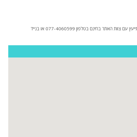
ה
חיפשתם וילה בשומרה? לפניכם הוילות היוקרתיות בשומרה בהקלקה על "כניסה לוילה" תוכלו לראות תמונות ולקרוא מידע נוסף על וילות. בנוסף תוכלו להתייעץ עם צוות האתר בחינם בטלפון 077-4060599 או בנייד