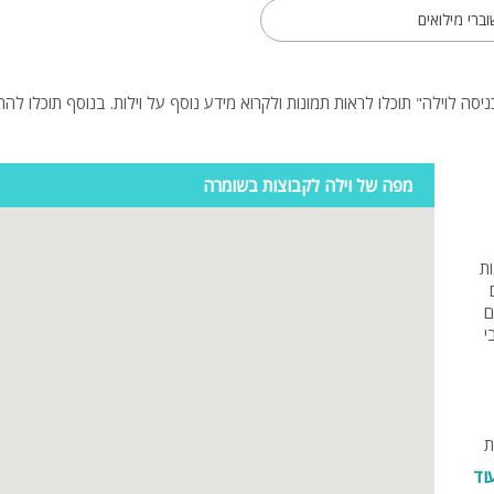
ברי מילואים
ספא
עמדת טעינ
לרכב חשמלי
מפה של וילה לקבוצות בשומרה
ת
ם
י
ת
יה
וד