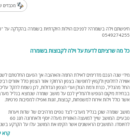
מכבדים שו
0549274255
כל מה שרציתם לדעת על וילה לקבוצות בשומרה
מידי שנה הנכם מדרימים לאילת החמה והאהובה אך הפעם החלטתם לשנו
אווירה לחלוטין ולקפוץ לחופשה בצפון הרחוק? אזור הצפון כולל אזורים רבים
החל מהגליל, כנרת ורמת הגולן וערי הצפון הגדולות, לכן נשמח להקל עליכ
בבחירת מיקום הנופש ולהמליץ לכם על מושב שומרה שנמצא בגליל מערב
אשר כולל וילות אירוח למשפחות, קבוצות, זוגות ואפילו למסיבות פרטיות.
מושב שומרה שוכן בגליל מערבי לצד נופים מרהיבים של שדות ויערות
טבעיים. המושב שייך למועצה האזורית מעלה יוסף ולאחרונה חגג 60
להיווסדו. התושבים הראשונים אשר הקימו את המושב עלו על הקרקע בשנ
1949. המייסדים של המושב היו עולים חדשים אשר הגיעו לישראל מהונגר
קרא ע
ורומניה. עם זאת, עולים אלה עזבו את המקום כשנה לאחר הקמת המושב.