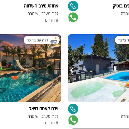
ים בוטיק
אחוזת מירב השלווה
מיטה זוגית
ומרה
גליל מערבי, שומרה
8 חדרים
פינת אוכל
wifi
וילה עם בריכה
hot
מחירים
בזול
בתי נופש
שולחן פול
הוקי אוויר
חדר קולנוע
וילה קאסה רויאל
ומרה
גליל מערבי, שומרה
שף
8 חדרים
נוף