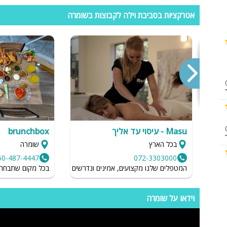
אטרקציות בסביבת וילה לקבוצות בשומרה
 אחד
חתית ברפת)
Masu - עיסוי עד אליך
brunchbox
בכל הארץ
שומרה
50-487-4447
072-3303000
לת
המטפלים שלנו מקצועים, אמינים ונדרשים לשמור על רמת הגיינה גב
בכל מקום שתבחרו ב
פינת חי ופינת ליטוף חיות, פינת משחקים לילדים, פינת פיקניק למשפחות , 3
וידאו על שומרה
של