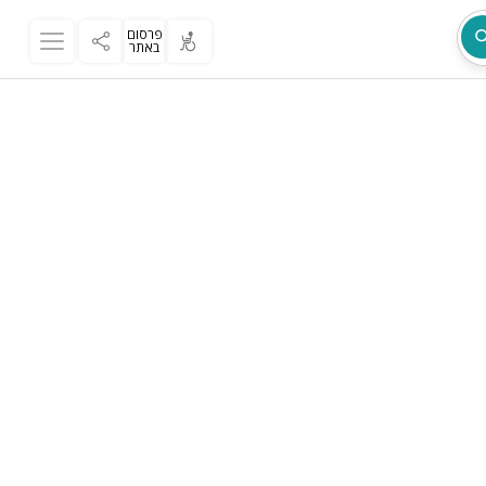
פרסום
באתר
מת
ר