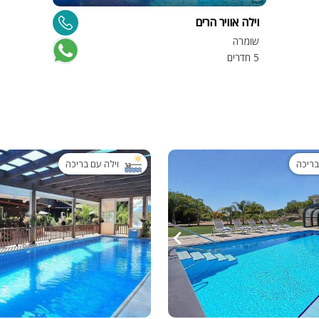
פלייסטיישן
וילה אוויר הרים
Xbox
שומרה
ארוחת בוקר
5 חדרים
שולחן פוקר
מקרן
גישה לנכים
קבוצות גדול
בריכה
וילה עם בריכה
בריכה מקור
מסך lcd
מרפסת
מטבח
משפחות
גדולות