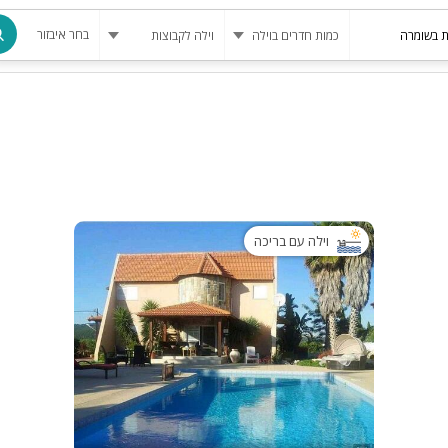
בחר איבזור
מרחב מוגן
בריכה
בריכה מחומ
פינת מנגל
וילה עם בריכה
להשכרה
סאונה
קריוקי
גקוזי
שולחן סנוק