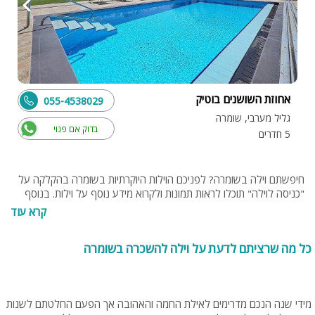
אחוזת השושנים בוטיק
055-4538029
גליל מערבי, שומרה
בדוק אם פנוי
5 חדרים
חיפשתם וילה בשומרה? לפניכם הוילות היוקרתיות בשומרה בהקלקה על
"כניסה לוילה" תוכלו לראות תמונות ולקרוא מידע נוסף על וילות. בנוסף
תוכלו להתייעץ עם צוות האתר בחינם בטלפון 077-4060599 או בנייד
קרא עוד
0549274255
כל מה שרציתם לדעת על וילה להשכרה בשומרה
מידי שנה הנכם מדרימים לאילת החמה והאהובה אך הפעם החלטתם לשנות