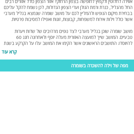
אווירה לחלוטין ולקפוץ לחופשה בצפון הרחוק? אזור הצפון כולל אזורים רבים
החל מהגליל, כנרת ורמת הגולן וערי הצפון הגדולות, לכן נשמח להקל עליכם
בבחירת מיקום הנופש ולהמליץ לכם על מושב שומרה שנמצא בגליל מערבי
אשר כולל וילות אירוח למשפחות, קבוצות, זוגות ואפילו למסיבות פרטיות.
מושב שומרה שוכן בגליל מערבי לצד נופים מרהיבים של שדות ויערות
טבעיים. המושב שייך למועצה האזורית מעלה יוסף ולאחרונה חגג 60
להיווסדו. התושבים הראשונים אשר הקימו את המושב עלו על הקרקע בשנת
1949. המייסדים של המושב היו עולים חדשים אשר הגיעו לישראל מהונגריה
קרא עוד
ורומניה. עם זאת, עולים אלה עזבו את המקום כשנה לאחר הקמת המושב.
במקומם, התיישבו בשומרה עולים חדשים ממרוקו אשר הצליחו "לתקוע יתד
מפה של וילה להשכרה בשומרה
בקרקע". נכון להיום רוב תושבי המושב הינם חילוניים המקיימים אורח חיים
פתוח וליברלי. מושב שומרה מוקף בנוף עוצר נשימה המורכב הן משדות
חקלאיים מרשימים והן מחורשים טבעיים. כמו כן, אזור שומרה ידוע בשמורות
הטבע המקסימות המקיפות אותו ובמסלולי הטיול מסביבו. ואכן, האזור כולו
הפך לפופולרי במיוחד בקרב מטיילים, משפחות, רוכבי אופניים וכדומה.
אטרקציות שחייב לבקר בהם כשמגיעים לנופש בשומרה
יקב מערב היין
- ביקב קיים מרכז מבקרים קטן שבו ניתן להצטרף לסיורים
שמתקיימים, הסיור כרוך בתשלום של 15 ש"ח לאדם, אך במידה ותרכשו אחד
מהמוצרים שהיקב מיצר, הסיור יהיה ללא תשלום. היקב מייצר בעיקר יינות
אדומים יבשים: קברנה סובניון, שירז ומרלו. בנוסף, מייצר היקב סוגים שונים