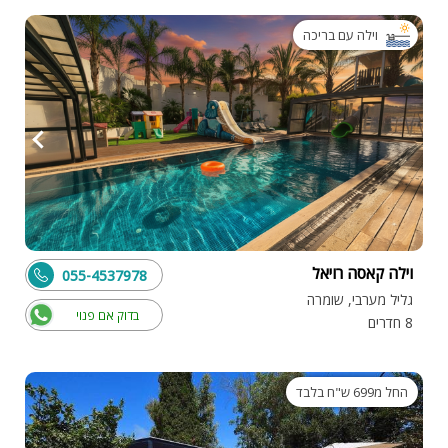
וילה עם בריכה
וילה קאסה רויאל
055-4537978
גליל מערבי, שומרה
בדוק אם פנוי
8 חדרים
החל מ699 ש"ח בלבד