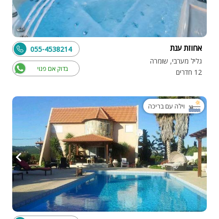
אחוזת ענת
055-4538214
גליל מערבי, שומרה
בדוק אם פנוי
12 חדרים
וילה עם בריכה