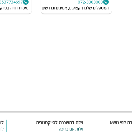
0537734697
072-3303000
המטפלים שלנו מקצועים, אמינים ונדרשים לשמור על רמת הגיינה גב
טיסות חוייה בטרקט
ספא
עמדת טעינ
לרכב חשמלי
רה לפי נושא
וילה להשכרה לפי קטגוריה
לו
וילות עם בריכה
לו