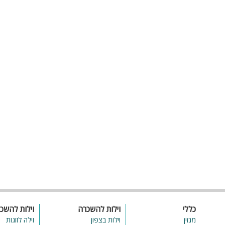
04-699-1039
058-5812005
מרכז מבקרים וסיוריי יינות
כללי
וילות להשכרה
וילות להשכ
מגזין
וילות בצפון
וילה לזוגות