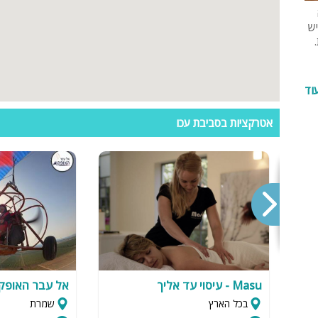
מיטה זוגית
יש
פינת אוכל
wifi
וד
hot
אטרקציות בסביבת עכו
מחירים
בזול
בתי נופש
שולחן פול
הוקי אוויר
חדר קולנוע
Masu - עיסוי עד אליך
אל עבר האופק
שף
בכל הארץ
שמרת
נוף