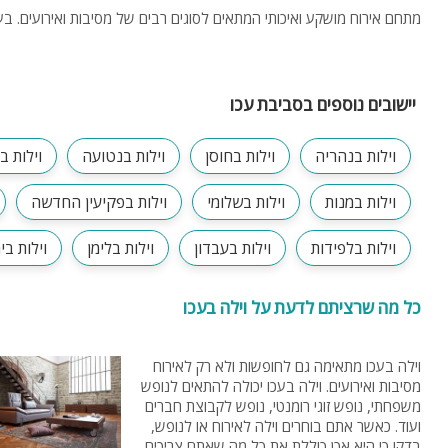
מתחם אירוח מושקע ואיכותי המתאים לסוגים רבים של מסיבות ואירועים. בע
יישובים נוספים בסביבת עכו
וילות בנהריה
וילות בחוסן
וילות בנטועה
וילות ב
וילות במנות
וילות בשלומי
וילות בפקיעין החדשה
וילות בלפידות
וילות בעבדון
וילות בלימן
וילות בי
כל מה שרציתם לדעת על וילה בעכו
וילה בעכו מתאימה גם לחופשות ולא רק לאירוח
מסיבות ואירועים. וילה בעכו יכולה להתאים לנופש
משפחתי, נופש זוגי רומנטי, נופש לקבוצת חברים
ועוד. כאשר אתם בוחרים וילה לאירוח או לנופש,
בדקו כי היא אכן כוללת את כל מה שאתם צריכים.