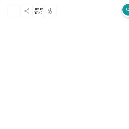
פרסום
באתר
מת
ר