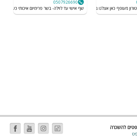
0507926690
והה
ורון מעופף כאן אצלנו בגליל המערבי
שף אישי עד לוילה- בשר פרימיום איכותי כשר
מ
ה
פטים להשכרה
פט