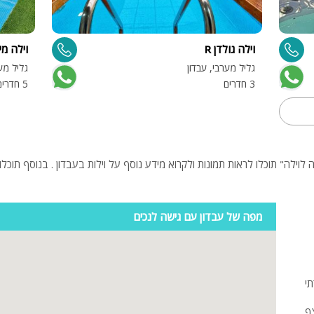
מיטה זוגית
וילה גולדן R
וילה מ
פינת אוכל
גליל מערבי, עבדון
גליל מער
wifi
3 חדרים
5 חדרים
hot
מחירים
בזול
בתי נופש
שולחן פול
מפה של עבדון עם גישה לנכים
הוקי אוויר
חדר קולנוע
תי
שף
נוף
ף