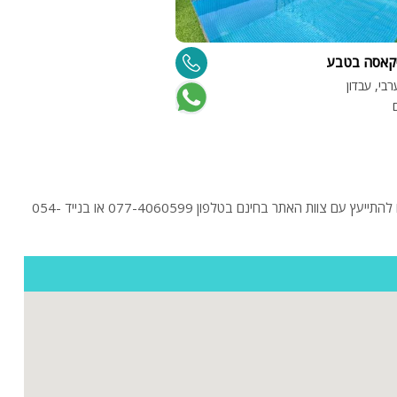
יקאסה בטבע
בי, עבדון
חיפשתם וילה בעבדון ? לפניכם הוילות היוקרתיות בעזר בהקלקה על "כניסה לוילה" תוכלו לראות תמונות ולקרוא מידע נוסף על וילות בעבדון . בנוסף תוכלו להתייעץ עם צוות האתר בחינם בטלפון 077-4060599 או בנייד 054-