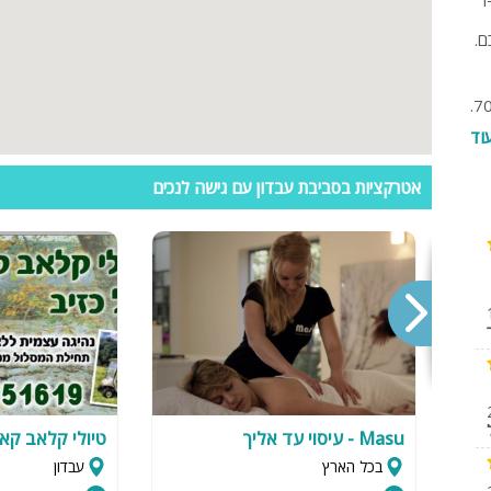
ספא
ם.
עמדת טעינ
עבדון נמצא קרוב לשלומי וכשלושה ק"מ מזרחית מחלקו הצפוני של כביש 70.
לרכב חשמלי
וד
ום
אטרקציות בסביבת עבדון עם גישה לנכים
של
ל
ב
Masu - עיסוי עד אליך
טיולי קלאב קא
בכל הארץ
עבדון