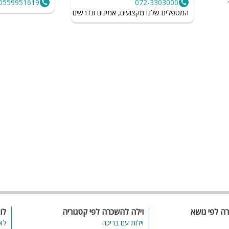
0559951619
072-3303000
י.
ד״ץ
המטפלים שלנו מקצועים, אמינים ונדרשים לשמור על רמת הגיינה גב
אש
ה
בן
רה לפי נושא
וילה להשכרה לפי קטגוריה
לו
וילות עם בריכה
לו