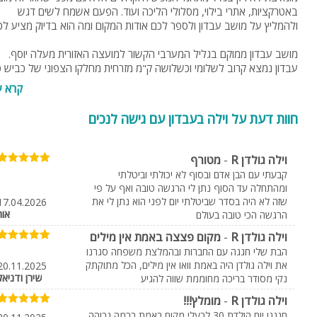
באטרקציות, אתרי בילוי, מסלולי הליכה ועוד. הפעם אשמח לשים דגש
ולהמליץ על מושב עבדון ולספר לכם אודות המקום ומה הוא בדיוק מציע לכ
מושב עבדון ממוקם בגליל המערבי הקשור למועצה האזורית מעלה יוסף.
תושבי מושב עבדון והנופשים המבקרים במושב, נהנים מ- 10 דקות נסיעה
קרא ע
בלבד לחוף הים, בין חוף בצת לחוף אכזיב. תושבי המקום הראשונים עלו
בשנת 1952. בהתחלה, המושב שימש בתור כפר עבודה, עם השנים, המק
חוות דעת על וילה בעבדון עם גישה לנכים
הפך למושב חקלאי משגשג ותוסס. מושב עבדון הוקם על ידי עולים חדשים
יוצאי הקהילות פרס ותוניסיה. המושב קרוי על שמה של עיר מקראית עתיקה
אשר שכנה באזור זה. הקהילה במושב עבדון מורכבת מאוכלוסייה מעורבת 
וילה גולדן R
-
מטורף
דתיים וחילוניים.
קבעתי עם הבן אדם ובסוף לא יכולתי וביטלתי
ומהתחלה עד הסוף נתן לי הרגשה טובה ואף על פי
אטרקציות מומלצות באזור עבדון
שזה לא היה בסדר שביטלתי יום לפני הוא נתן לי את
17.04.2026
אור
הרגשה הכי טובה בעולם
נחל כזיב
- איך אפשר לדבר על מושה עבדון מבלי להזכיר את נחל כזיב נח
וילה גולדן R
-
מקום פצצה באמת אין מילים
כזיב אשר זורם בצמוד לחלקו הדרומי של המושב בדרכו לים התיכון. נחל כזי
הבת שלי חגגה עם החברות ובהמלצת משפחה סגרנו
הינו גדול נחלי הגליל, אחד הטיולים היפים והמומלצים בארץ, בכל עונות
את וילה גולדן היה באמת וואו אין מילים, הכל מתוקתק
השנה ובמיוחד בקיץ. קיימים מספר מסלולים שאליהן ניתן להגיע גם עם
20.11.2025
שירן ודניאל
נקי מסודר בריכה מחוממת שווה להגיע
תחבורה ציבורית באזור. מאפיינים: מעגלי, אפשרות לכניסה למים, מתאים
וח סובב כינרת
פיצה לור
למשפחות, הגעה בתחבורה ציבורית, למיטיבי לכת, מתאים לכלבים.
וילה גולדן R
-
מומלץ!!!
מגדל
אילניה
חגגנו יום הולדת 30 לבעלי מקום באמת ברמה גבוהה