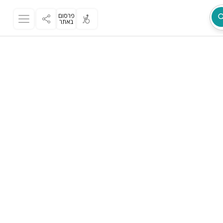
פרסום
באתר
מת
ר