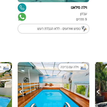
פלייסטיישן
וילה מילאנו
Xbox
עבדון
ארוחת בוקר
9 חדרים
שולחן פוקר
נופש ואירועים - ללא הגבלת רעש
מקרן
גישה לנכים
קבוצות גדול
בריכה מקור
וילה עם בריכה
ו
מסך lcd
מרפסת
מטבח
משפחות
גדולות