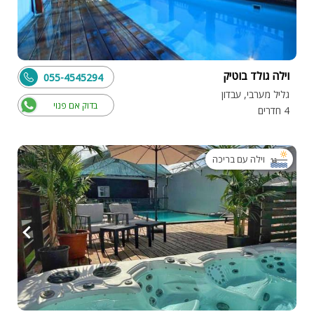
וילה גולד בוטיק
055-4545294
גליל מערבי, עבדון
בדוק אם פנוי
4 חדרים
וילה עם בריכה