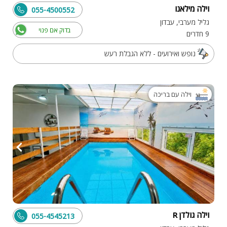
וילה מילאנו
055-4500552
גליל מערבי, עבדון
בדוק אם פנוי
9 חדרים
נופש ואירועים - ללא הגבלת רעש
וילה עם בריכה
וילה גולדן R
055-4545213