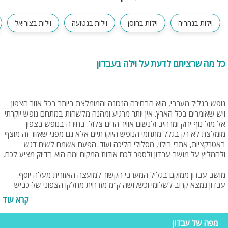
וילות בנהריה
וילות בחוסן
וילות בנטועה
וילות בצוריאל
כל מה שרציתם לדעת על וילה בעבדון
נופש בגליל מערבי, הוא הבחירה הנכונה והמומלצת ביותר בכל אזור הצפון
ויש שאומרים בכל הארץ. אין יותר מרגיע ומהנה מלשהות במתחם נופש יוקרתי
אל מול נוף ירוק ומרהיב ולנשום אוויר הרים צלול. בחירה בנופש בצפון
מומלצת לא רק בגלל מתחמי הנופש היוקרתיים אלא גם מפני שאזור זה מוצף
באטרקציות, אתרי בילוי, מסלולי הליכה ועוד. הפעם אשמח לשים דגש
ולהמליץ על מושב עבדון ולספר לכם אודות המקום ומה הוא בדיוק מציע לכם.
מושב עבדון ממוקם בגליל המערבי הקשור למועצה האזורית מעלה יוסף.
עבדון נמצא קרוב לשלומי וכשלושה ק"מ מזרחית מחלקו הצפוני של כביש
70. תושבי מושב עבדון והנופשים המבקרים במושב, נהנים מ- 10 דקות
קרא עוד
נסיעה בלבד לחוף הים, בין חוף בצת לחוף אכזיב. תושבי המקום הראשונים
עלו בשנת 1952. בהתחלה, המושב שימש בתור כפר עבודה, עם השנים,
מפה של עבדון
המקום הפך למושב חקלאי משגשג ותוסס. מושב עבדון הוקם על ידי עולים