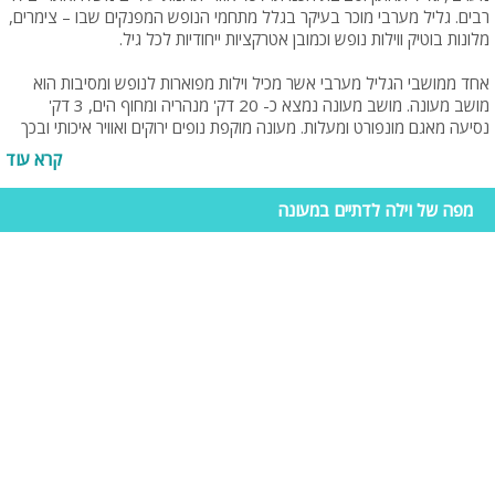
רבים. גליל מערבי מוכר בעיקר בגלל מתחמי הנופש המפנקים שבו – צימרים,
מלונות בוטיק ווילות נופש וכמובן אטרקציות ייחודיות לכל גיל.
אחד ממושבי הגליל מערבי אשר מכיל וילות מפוארות לנופש ומסיבות הוא
מושב מעונה. מושב מעונה נמצא כ- 20 דק' מנהריה ומחוף הים, 3 דק'
נסיעה מאגם מונפורט ומעלות. מעונה מוקפת נופים ירוקים ואוויר איכותי ובכך
מעניקה לנופשים חופשה גלילית מרעננת ומפנקת באווירה שלא הכרתם.
קרא עוד
כל וילת נופש יוקרתית שמכבדת עצמה, תכלול סוויטות זוגיות מפוארות, מטבח
מפה של וילה לדתיים במעונה
גדול ומאובזר, סלון יוקרתי אל מול מסך LCD, פינת אוכל למספר רב של
סועדים, שולחן סנוקר, מתחם חיצוני עם בריכת שחייה פרטית, ג'קוזי ספא,
סאונה, פינת מנגל ועוד. ישנן וילות נופש במעונה שמיועדות גם לאירועים
ומסיבות פרטיות ולכן בווילות הללו תיהנו ממערכת הגברה, תאורה משוכללת,
ערכת קריוקי מקצועית עם מיקרופונים ושירים מכל הזמנים.
מדוע לשכור וילות נופש במעונה?
וילות במעונה מתאימות לכל סוגי החופשות והנופשים וגם לכל סוגי המסיבות
והאירועים. הווילות מתאימות לקבוצות, ימי כיף, משפחות גדולות, זוגות, ערבי
גיבוש, ימי הולדת, הצעות נישואין ועוד. כל אורח, בכל גיל יכול ליהנות, החל
מרחצה בבריכה, השתכשכות בג'קוזי או משחק מהנה בשולחן סנוקר / סוני
פלייסטיישן. לכן במעמד ההזמנה חשוב לדעת לשם מה מטרת שכירת הווילה