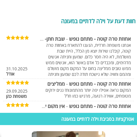
ובכך לדעת להתאים לעצמכם את המתחם, מבודד/ משפחתי/ יוקרתי/ מפואר
וכו'.
אטרקציות מומלצות בקרבת מעונה
חוות דעת על וילה לדתיים במעונה
בכדי שלא תצטרכו לבזבז את זמנכם בכבישים ועל מנת שתזכו לבלות יותר
אחוזת טרה קוטה - מתחם נופש
-
שבת חתן- באחוזת טרה קוטה
בתוך מתחם הווילה. מומלץ לברר ולבקר רק במקומות בילוי/ אטרקציות באזור
מעונה ובמרחק קצר ממתחם הנופש.
אנחנו משפחה חרדית, הגענו להתארח באחוזת טרה
קוטה, קיבלנו שירות יוצא מן הכלל, היית שבת
מושלמת, לא היה חסר כלום. שמעון וחניתה אנשים
• אגם מונפורט - כ- 3 דק' נסיעה. במתחם זה ניתן ליהנות מהחלקה על
מדהימים, ומכבדים כל אדם באשר הוא, אנשים ממש
הקרח, אגם מלאכותי ויפיפה עם שייט בפדלים וקייקים, קארטינג, מתחם
ממש טובים ממליצה בחום על המקום מקום מושלם
31.10.2025
שעשועים לילדים עם ג'מבורי איכותי וכמובן מקומות ישיבה רבים לארוחת על
אודל
ומהמם וחוויה שלא נישכח תודה לכם שמעון וחניתה
האש מושלמת.
אחוזת טרה קוטה - מתחם נופש
-
ממליצים
• פיינטבול בגורן - כ- 15 דק' נסיעה. זירות לוחמה בצבע, לפייטרים אמתיים.
המקום נראה אפילו יפה יותר מהתמונות! גנים ירוקים
29.09.2025
מטופחים, אווירה רגועה, מרגיש כמו חו”ל
משפחת כהן
• מסלולי הליכה - מונפורט ואכזיב.
אחוזת טרה קוטה - מתחם נופש
-
אין מקום יפה כזה
• חוף הים בנהריה.
נוף עוצר נשימה, סוויטות יוקרתיות ושירות חם
29.09.2025
מהבעלים. נהנינו מכל רגע – נחזור שוב בוודאות
גיא בן דוד
אטרקציות בסביבת וילה לדתיים במעונה
• מסעדת "קציצה עגלגלה" - מסעדה בשרית כשרה המציעה המבורגר
אחוזת טרה קוטה - מתחם נופש
-
המלצה חמה
תוצרת בית, מומלץ מאוד!
השירות מדהים! כל בקשה קיבלה מענה מיידי. הרגשתי
29.09.2025