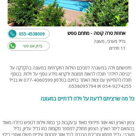
אחוזת טרה קוטה - מתחם נופש
055-4538009
גליל מערבי, מעונה
בדוק אם פנוי
11 חדרים
חיפשתם וילה במעונה? לפניכם הוילות היוקרתיות במעונה בהקלקה על
"כניסה לוילה" תוכלו לראות תמונות ולקרוא מידע נוסף על וילות. בנוסף
תוכלו להתייעץ עם צוות האתר בחינם בטלפון 077-4060599 או בנייד
054-9274255 או 0538095794.
כל מה שרציתם לדעת על וילה לדתיים במעונה
צפון הארץ הוא אזור תיירותי מאוד ובעקבות כך כמות ווילות לנופש גדולה מאוד
בהתאם ליתר הארץ. הצפון מחולק למספר מקומות כמו גליל עליון, גליל
מערבי, גליל תחתון וסביבת הכנרת. לכל אזור יתרונות עיליים משלו ואתרי בילוי