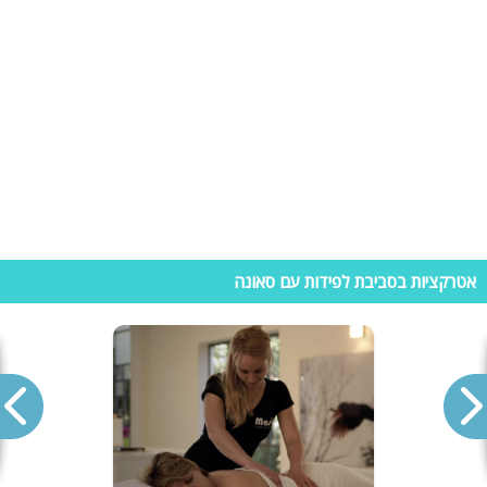
וילה להשכרה היא צורת הנופש הנבחרת ביותר בשנים האחרונות. וילות נופש
מאפשרות לאורחיה ליהנות מפרטיות, שקט ופינוקים שלא ניתן למצוא במחם
נופש אחר, ובטח לא בבתי המלון הפזורים ברחבי ארץ ישראל. מחירי הווילות
משתנים בהתאם למועד הנופש, כמו בכל עולם התיירות. חשוב להדגיש כי
וילות להשכרה לא מיועדות רק לנופש וחופשות אלא, מתאימות מאוד למסיבות
פרטיות הכוללות בריכת שחייה, מתחמי ספא, שולחנות משחק ועוד. דוגמא
למסיבות מומלצות בווילות אירוח: מסיבת רווקים, מסיבת רווקות, הצעות
נישואין, ימי כיף, ימי הולדת, ערבי גיבוש ועוד. כמובן שבכל וילת נופש עומד
לרשותכם מטבח מאובזר, חדרים זוגיים וכל הציוד/ האבזור הנחוץ לנופש
מושלם, והכל בשביל שתוכלו להרגיש יותר מבבית!
אטרקציות בסביבת לפידות עם סאונה