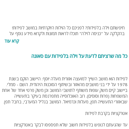
חיפשתם וילה בלפידות? לפניכם כל הוילות היוקרתיות במושב לפידות!
בהקלקה על "כניסה לוילה" תוכלו לראות תמונות ולקרוא מידע נוסף על
וילות. בנוסף תוכלו להתייעץ עם צוות האתר בחינם בטלפון 077-
קרא עוד
4060599 או בנייד 054-9274255 או 053-8095794.
כל מה שרציתם לדעת על וילה בלפידות עם סאונה
לפידות הוא מושב השייך למועצה אזורית מעלה יוסף. היישוב הוקם בשנת
1978 על ידי בני מושבים מהאזור ובשיתוף הסוכנות היהודית. השם - סמלי.
ביישוב קיים משק עופות משותף לתושבי המושב וכן משק פרטי אחד של אחת
המשפחות (פרות וסוסים). רוב האוכלוסייה מתפרנסת בעיקר בתעשייה
שבאזורי התעשייה תפן, מעלות וכרמיאל. המושב בגליל המערבי, בחבל תפן.
אטרקציות בקרבת לפידות
עד שהגעתם לנופש בלפידות חשוב שלא תפספסו לבקר באטרקציות