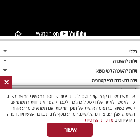
כללי
מגזין
וילות להשכרה
פרסום באתר
וילות בצפון
וילות להשכרה לפי נושא
×
תקנון
וילות במרכז
וילה לזוגות
וילה להשכרה לפי קטגוריה
מדיניות פרטיות
וילות בדרום
וילות למשפחות
וילות עם בריכה
לופטים להשכרה
אנו משתמשים בקבצי קוקיז וטכנולוגיות ניטור שיוחסנו במכשירי המשתמשים,
וילות באילת
וילות לציבור הדתי
וילה עם בריכה מחוממת
לופט
כדי לאפשר לאתר שלנו לפעול כהלכה, לעבד ולשפר את חווית המשתמש,
וילות בשרון
לסייע בשיווק ובהתאמה אישית של תוכן ומודעות. אנו משתפים מידע אודות
אירוח דרוזי
וילה עם בריכה מחוממת מקורה
לופטים בצפון
השימוש שלך עם צדדים שלישיים. למידע נוסף לרבות בדבר אפשרויות הסרה
וילות באזור החרמון
וילות למסיבות
וילות עם סאונה
לופטים בדרום
ראו פירוט ב־
מדיניות הפרטיות
.
וילות לאירועים
וילות עם ג'קוזי
לופטים במרכז
אישור