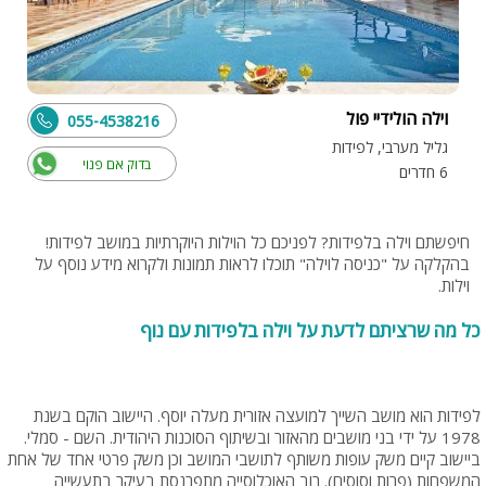
וילה הולידיי פול
055-4538216
גליל מערבי, לפידות
בדוק אם פנוי
6 חדרים
חיפשתם וילה בלפידות? לפניכם כל הוילות היוקרתיות במושב לפידות!
בהקלקה על "כניסה לוילה" תוכלו לראות תמונות ולקרוא מידע נוסף על
וילות.
כל מה שרציתם לדעת על וילה בלפידות עם נוף
לפידות הוא מושב השייך למועצה אזורית מעלה יוסף. היישוב הוקם בשנת
1978 על ידי בני מושבים מהאזור ובשיתוף הסוכנות היהודית. השם - סמלי.
ביישוב קיים משק עופות משותף לתושבי המושב וכן משק פרטי אחד של אחת
המשפחות (פרות וסוסים). רוב האוכלוסייה מתפרנסת בעיקר בתעשייה