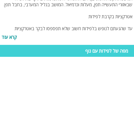
שבאזורי התעשייה תפן, מעלות וכרמיאל. המושב בגליל המערבי, בחבל תפן.
אטרקציות בקרבת לפידות
עד שהגעתם לנופש בלפידות חשוב שלא תפספסו לבקר באטרקציות
ובמקומות בילוי באזור. לכן אמליץ לכם על 3 מקומות שחייב לבקר בהם:
קרא עוד
פוצקר: מרכז צלילה: מועדון הכולל 3 אטרקציות והן: מרכז הצלילה שבו מבחר
מפה של לפידות עם נוף
רחב של צלילות מגוונות בים התיכון ממפרץ חיפה בדרום ועד לראש הנקרה
בצפון, מרכז הדייג שבו תקבלו בכל עת שירות וייעוץ מקצועי ברמה הגבוהה
ביותר בנושאי דייג מגוונים כגון דייג חכות, דייג בצלילה, דייג מסירה, דייג
פתיונות, דייג דמויים ויעוץ לגבי ציוד דייג, ואחרון חביב מרכז השייט המציע טיולי
השייט נערכים בסירת טורנדו מהירה מעכו בדרום ועד לראש הנקרה בצפון –
מתאים לכל המשפחה. מיקום: נהריה.
מרכז מבקרים שטראוס: במרכז המבקרים תצפו בסרט שמספר את סיפור
ההתחלה של מורשת שטראוס. עוד במרכז סיור מודרך בקווי הייצור, שם תוכלו
להתרשם מהטכנולוגיה המתקדמת ולראות איך מייצרים מילקי, אקטימל דנונה
וגבינת סקי. צילום קבוצתי למזכרת ומשחק אינטראקטיבי לימודי. מיקום:
אחיהוד.
הדרל'ה ביסטרו צרפתי: מסעדה הציעה תפריט בסגנון צרפתי, עם נגיעות ים