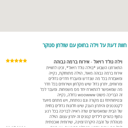
אשר שורה על מושב חוסן בכל ימות השנה, והמראות הנפלאים של שדות
מרעה לבקר, פרדסים ריחניים, שטחים מעובדים וחורשים טבעיים, הופכים את
המקום ליעד מבוקש במיוחד עבור נופשים ישראלים ותיירים.
אטרקציות בקרבת חוסן
מספר צעדים ממושב חוסן נמצאות אטרקציות לכל המשפחה. אי אפשר
חוות דעת על וילה בחוסן עם שולחן סנוקר
לדבר על מושב חוסן מבלי להזכיר את אגם מונפורט- אגם מלאכותי בפארק
גדול המציע מספר אטרקציות והפעלות לכל המשפחה, לדוגמא: מתחם
אחלקח סגור וגדול, קפמינג, שייט בפדלים / קייקים, מסלול קרטינג ובריכת
וילה גולד רויאל
-
אירוח ברמה גבוהה
שחייה. בפארק מדשאות גדולות ומטופחות ופינות המיועדות להכנת ארוחת על
האש על שפת אגם מרהיב. מידי שנה בחופשת פסח, נערך במקום פסטיבל
התארחנו השבוע *בוילה גולד רויאל*, זכינו לחוויית
אירוח ברמה גבוהה מאוד, הוילה מתוחזקת, נקייה
הפיסול הבינלאומי "אבן בגליל". מיקום: מעלות תרשיחא.
ומאובזרת בכל מה שנדרש ומעבר!! חדרים גדולים
ומרווחים, יתרון גדול שיש מקלחון ושירותים בכל חדר
וילות נופש בחוסן
מה שמאפשר להתארח יחד מס משפחות. ומעבר לכל
זה הבריכה פשוט woowww גדולה, נקייה
אחד הדברים החשובים ביותר בעת הזמנת וילת נופש הינו מיקום הווילה.
ובטיחותית!! גם מקורה וגם נפתחת, ויש מתחם מיועד
מלבד המיקום הגאוגרפי (אזור ויישוב) חשוב לדעת היכן הווילה באמת
לקטנטנים והיתרון הענק שיש חלונות גדולים בחזית
ממוקמת. במושב חוסן תוכלו למצוא את סוגי הווילות היוקרתיות ביותר שכוללות
של הבית שמאפשרים שדה ראייה לבריכה בכל רגע
לא מעט יתרונות. בחוסן נמצאות גם וילות שמיועדות למסיבות ואירועים ולכן
נתון!! כהורים לילדים קטנים זה יתרון עצום. הוילה
מיקומן יהיה רחוק ממקום מגורים, גישה נוחה למושב- יש מושבים תיירותיים
מנוהלת על זהבה היקרה! זמינה, שירותית ואכפתית
במיוחד אך הגישה אליהם קשה וארוכה. מושב חוסן צמוד לערים גדולות
לכל מה שהיה נדרש במהלך החופשה. אין ספק
29.07.2026