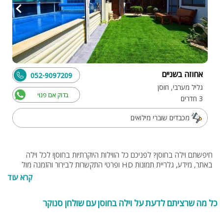
אחוזה בשניים
052-9097209
גליל מערבי, חוסן
בדוק אם פנוי
3 חדרים
מכבדים שוברי מילואים
חיפשתם וילה בחוסן? לפניכם כל הווילות היוקרתיות בחוסן! לכל וילה
באתר, מידע, גלריית תמונות HD ופרטי התקשרות לבירור והזמנה מול
בעל הווילה. בנוסף תוכלו להתייעץ עם נציגי האתר בחינם, בטלפון 077-
קרא עוד
4060599 או בנייד 054-9274255 או 0538095794.‬
כל מה שרציתם לדעת על וילה בחוסן עם שולחן סנוקר