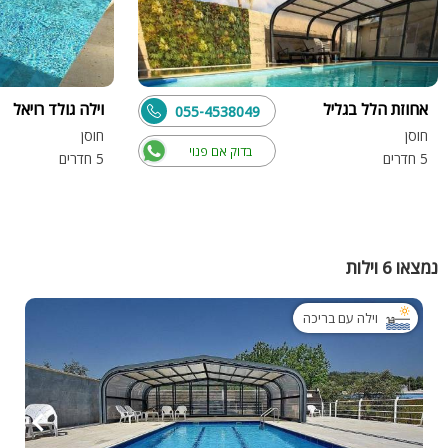
אחוזת הלל בגליל
וילה גולד רויאל
055-4538049
חוסן
חוסן
בדוק אם פנוי
5 חדרים
5 חדרים
נמצאו 6 וילות
וילה עם בריכה