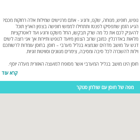
נופש, חופש, מנוחה, שקט, ורוגע - אתם מרגישים שמילות אלה רחוקות מכם?
הגיע הזמן שתפסיקו לפנטז ותתחילו לממש! חופשה בצפון הארץ תוכל
להעניק לכם את כל מה שרק תבקשו, החל משקט ורוגע ועד לאטרקציות
מלאות באדרנלין. כמובן שרוב הצפון מיועד לנופש ותיירות אך אני רוצה לשים
דגש על מושב מדהים שנמצא בגליל מערבי – חוסן. בחוסן עומדות לרשותכם
וילות להשכרה לכל סיבה ומסיבה, צימרים מגוונים וסוויטות זוגיות.
חוסן הינו מושב בגליל המערבי אשר מסופח למועצה האזורית מעלה יוסף.
המושב עלה על הקרקע בשנת 1949. בתחילה, היישוב נקרא "נחלת
קרא עוד
שלמה" וזאת על מנת להנציח את שלמה בן יוסף, חבר אצ"ל ומעולי הגרדום.
למרות זאת, השם שונה לאחר "מבצע חירם"- השם החדש ביקש לציין את
מפה של חוסן עם שולחן סנוקר
חוסנו המוסרי והצבאי של צה"ל אשר התגלה במלוא עוזו במהלך המבצע.
אוכלוסיית חוסן הורכבה מחלוצים ציוניים בני גרעין בית"ר מסין, גרעין של בני
יהדות רומניה, ויהודים עולי מרוקו. התנאים האקלימיים הקשים לא הפכו את
המשימה לקלה אך תחושת השליחות מילאה את החלל. בסופו של דבר,
החלוצים הצליחו להיאחז בקרקע ובמקום הוקם מושב לתפארת מדינת
ישראל.
מושב חוסן מוקף מכל כיוון בנופים גליליים ועוצרי נשימה, חוסן סמוך לאתרי
טבע ותיירות מהיפים בישראל. למעשה, ניתן לומר כי האווירה הפסטוראלית