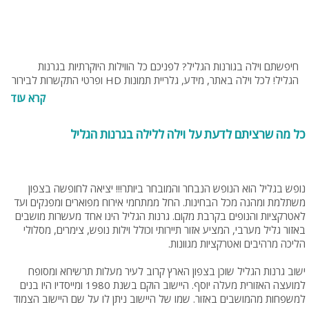
חיפשתם וילה בגורנות הגליל? לפניכם כל הווילות היוקרתיות בגרנות
הגליל! לכל וילה באתר, מידע, גלריית תמונות HD ופרטי התקשרות לבירור
והזמנה מול בעל הווילה. בנוסף תוכלו להתייעץ עם נציגי האתר בחינם,
קרא עוד
בטלפון 077-4060599 או בנייד 054-9274255 או 0538095794.‬
כל מה שרציתם לדעת על וילה ללילה בגרנות הגליל
נופש בגליל הוא הנופש הנבחר והמובחר ביותר!!! יציאה לחופשה בצפון
משתלמת ומהנה מכל הבחינות. החל ממתחמי אירוח מפוארים ומפנקים ועד
לאטרקציות והנופים בקרבת מקום. גרנות הגליל הינו אחד מעשרות מושבים
באזור גליל מערבי, המציע אזור תיירותי וכולל וילות נופש, צימרים, מסלולי
הליכה מרהיבים ואטרקציות מגוונות.
ישוב גרנות הגליל שוכן בצפון הארץ קרוב לעיר מעלות תרשיחא ומסופח
למועצה האזורית מעלה יוסף. היישוב הוקם בשנת 1980 ומייסדיו היו בנים
למשפחות מהמושבים באזור. שמו של היישוב ניתן לו על שם היישוב הצמוד