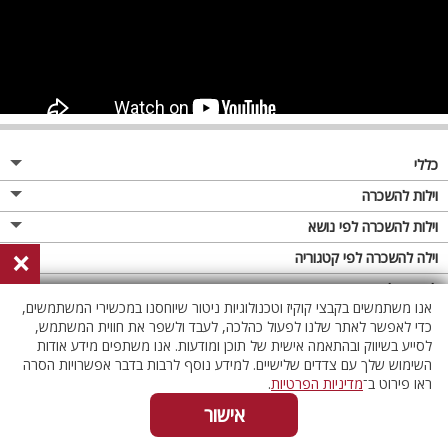
כללי
מגזין
וילות להשכרה
פרסום באתר
וילות בצפון
וילות להשכרה לפי נושא
×
תקנון
וילות במרכז
וילה לזוגות
וילה להשכרה לפי קטגוריה
מדיניות פרטיות
וילות בדרום
וילות למשפחות
וילות עם בריכה
לופטים להשכרה
אנו משתמשים בקבצי קוקיז וטכנולוגיות ניטור שיוחסנו במכשירי המשתמשים,
וילות באילת
וילות לציבור הדתי
וילה עם בריכה מחוממת
לופט
כדי לאפשר לאתר שלנו לפעול כהלכה, לעבד ולשפר את חווית המשתמש,
וילות בשרון
לסייע בשיווק ובהתאמה אישית של תוכן ומודעות. אנו משתפים מידע אודות
אירוח דרוזי
וילה עם בריכה מחוממת מקורה
לופטים בצפון
השימוש שלך עם צדדים שלישיים. למידע נוסף לרבות בדבר אפשרויות הסרה
וילות באזור החרמון
וילות למסיבות
וילות עם סאונה
לופטים בדרום
ראו פירוט ב־
מדיניות הפרטיות
.
וילות לאירועים
וילות עם ג'קוזי
לופטים במרכז
אישור