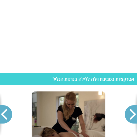
אופניים חשמליים בלב גורן - מגוון רחב של מסלולי רכיבה בדרגות קושי שונות.
מיקום: מושב גורן. המקום מציע: *לצאת לטיול עם / בלי מדריך צמוד, *
לשכור אופניים לפי שעה, * פתרונות הרכבת ילדים: ריקשה ,חצי אופן ,כיסא
תינוקות, * רכיבה לילית.
וילות להשכרה בגרנות הגליל
גרנות הגליל הינו מושב תיירותי המציע לכם מתחמי נופש יוקרתיים ומפנקים
אשר מאובזרים בקפידה עד לפרטים הקטנים. בכל וילת נופש בגרנות הגליל
עומדים לרשותכם חדרים יוקרתיים, מטבח מאובזר, סלון גדול אל מול מסך
LCD המחובר לערכת קריוקי, שולחנות משחק, חצר ענקית עם מתחמי ספא
ובריכה פרטית והרשימה עוד ארוכה. לכן אם ברצונכם להגיע אל מתחם נופש
אטרקציות בסביבת וילה ללילה בגרנות הגליל
מושלם ולחוות חוויית נופש מושלמת – תגללו למעלה, בדף הזה ותמצאו מגוון
וילות נופש בגרנות הגליל.