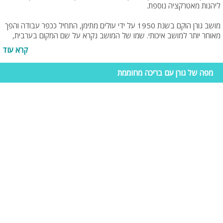
ליהנות מאטרקציה נוספת.
מושב גורן הוקם בשנת 1950 על ידי עולים מתימן, התחיל ככפר עבודה והפך
מאוחר יותר למושב איכותי. שמו של המושב נקרא על שם המקום בערבית,
שתרגומו לעברית הוא "גורנות הכותשים". כיום המושב ברובו עוסק בתיירות
קרא עוד
שרק הולכת ומתפתחת. יתרונו המשמעותי של המושב הינו המיקום, גורן ממוקם
בין פארקים, יערות ונופים קסומים. כמו כן בקרבת מקום ניתן ליהנות
מפה של גורן עם בריכה מחוממת
מטרקטורונים, משחקי פיינטבול, סנפלינג במערת הקשת, יציאה למסלול נחל
אכזיב, חוות סוסים ועוד. אם אתם מחפשים חופשה בטבע, חופשה רומנטית
מבודדת, אווירה גלילית וכפרית כאחד, בגורן מבחר רחב של צימרים, לופטים
ובעיקר וילות נופש יוקרתיות ברמה גבוהה במיוחד.
מדוע לנפוש במושב גורן?
כאורחים בווילות במושב גורן, תזכו לקבלת פנים חמה באווירה גלילית. הווילות
ממוקמות באזורים פסטורליים עם נוף עוצר נשימה. מן חלון הווילה תוכלו
לראות את נופי ההרים הירוקים, עתיקות מבצר מונפורט ועוד. פנים הווילה
לעומת זאת משדר אווירה יוקרתית במיוחד. הווילות מעוצבות ומתפארות
בעיצוב ססגוני ומפואר. כל פרט בווילה מושקע לטובת האורח עם חשיבה עד
לפרטים הקטנים. בווילות סוויטות זוגיות, מטבח מאובזר, סלון מפואר אל מול
מסך פלאזמה, מערכת סאונד מקצועית, ערכות קריוקי ועוד. נוסף לכך, ברוב
הווילות ניתן למצוא מתחמי ספא מפנקים במיוחד- ג'קוזי זרמים, בריכות שחייה