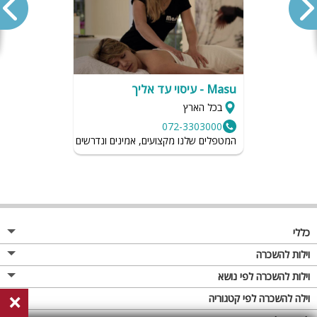
Masu - עיסוי עד אליך
בכל הארץ
072-3303000
המטפלים שלנו מקצועים, אמינים ונדרשים לשמור על רמת הגיי
כללי
מגזין
וילות להשכרה
פרסום באתר
וילות בצפון
וילות להשכרה לפי נושא
×
תקנון
וילות במרכז
וילה לזוגות
וילה להשכרה לפי קטגוריה