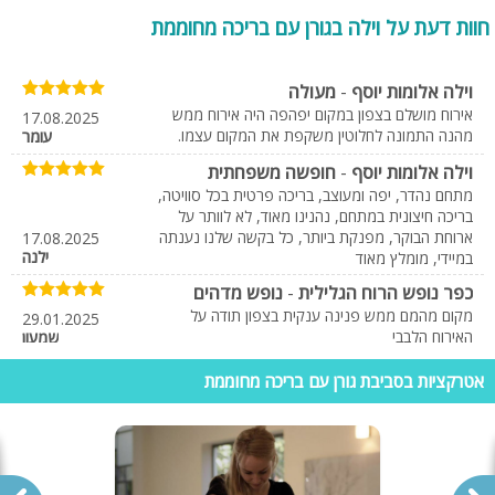
מחוממות, חדרי טיפולים, סאונות יבשות/ רטובות ועוד. המתחם יכלול את כל
חוות דעת על וילה בגורן עם בריכה מחוממת
הנדרש לחופשה מושלמת מבלי לצאת מהווילה ולבזבז כסף בקניות ובקניונים.
וילות בגורן למסיבות
וילה אלומות יוסף
-
מעולה
מלבד נופשים, וילות בגורן מציעות עצמן כאלטרנטיבה מקסימה במיוחד
אירוח מושלם בצפון במקום יפהפה היה אירוח ממש
17.08.2025
מהנה התמונה לחלוטין משקפת את המקום עצמו.
לאירועים קטנים כגון: ימי הולדת, הצעות נישואין, מסיבת רווקות/רווקים, ימי כיף,
עומר
עובדי חברה ועוד. הווילה תשמש אתכם לכל סוג אירוע שתבחרו ותתאים את
וילה אלומות יוסף
-
חופשה משפחתית
עצמה לאופי המסיבה. היתרון המשמעותי בווילה לעומת אולם אירועים או כל
מתחם נהדר, יפה ומעוצב, בריכה פרטית בכל סוויטה,
מתחם אחר הינו שהכול נמצא במקום אחד - לינה, ארוחה, אטרקציות, נותני
בריכה חיצונית במתחם, נהנינו מאוד, לא לוותר על
שירות, מתחמי ספא ועוד. אין צורך עוד לפנות לכמות של אנשי מקצוע בכדי
ארוחת הבוקר, מפנקת ביותר, כל בקשה שלנו נענתה
17.08.2025
להפיק ערב אחד. ניתן לקבל הכל תחת קורת גג אחת!
ילנה
במיידי, מומלץ מאוד
כפר נופש הרוח הגלילית
-
נופש מדהים
מקום מהמם ממש פנינה ענקית בצפון תודה על
29.01.2025
האירוח הלבבי
שמעון
כפר נופש הרוח הגלילית
-
חוות דעת
אטרקציות בסביבת גורן עם בריכה מחוממת
הגענו למתחם הייתה חוויה לא נורמלית ממש כמו בית
10.10.2022
מלון בוטיק עם שלל וילות וצימרים מדהים
אורית