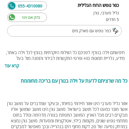
כפר נופש הרוח הגלילית
055-4310080
גליל מערבי, גורן
בדוק אם פנוי
5 חדרים
כפר נופש עם פארק מים
חיפשתם וילה בגורן? לפניכם כל הווילות היוקרתיות בגורן! לכל וילה באתר,
מידע, גלריית תמונות HD ופרטי התקשרות לבירור והזמנה מול בעל
הווילה. בנוסף תוכלו להתייעץ עם נציגי האתר בחינם, בטלפון 077-
קרא עוד
4060599 או בנייד 054-9274255 או 0538095794.‬
כל מה שרציתם לדעת על וילה בגורן עם בריכה מחוממת
אזור גליל מערבי הינו אזור תיירותי במיוחד, ובעיקר שמדברים על מושב גורן
אשר מוכר כמעט לכל תושב בישראל. מושב גורן הינו מושב שמושך אליו
מבקרים רבים מכל הארץ. המושב התפתח בצורה מדהימה וכולל בתוכו
מתחמי נופש שונים, מקומות בילוי, אטרקציות ומסעדות. מושב גורן נמצא
במרחק נסיעה של 20 דקות מחוף הים בנהרייה ובכך מאפשר למבקרים