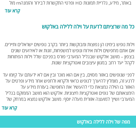
באתר, מידע, גלריית תמונות HD ופרטי התקשרות לבירור והזמנהrn מול
בעל הווילה. בנוסף תוכלו להתייעץ עם נציגי האתר בחינם, בטלפון
קרא עוד
rn077-4060599 או בנייד 054-9274255 או 0538095794.‬
כל מה שרציתם לדעת על וילה ללילה באלקוש
וילות נופש בימינו הן נפוצות ומבוקשות ביותר בקרב נופשים ישראלים ותיירים.
אם אתם מחפשים וילות אירוח ונופש למשפחות, זוגות או לאירועים שונים
בצפון – מושב אלקוש שבגליל המערבי פורס בפניכם שלל וילות הפתוחות
לקהל יעד רחב במגוון עיצובים ואטרקציות שונות.
לפני שנופשים באזור מסוים, בין אם הוא מוכר ובין אם לא ידעתם על קיומו עד
לרגע זה, מומלץ להיערך לנופש כראוי ולקרוא ולחפש אחר מידע ופרטים על
האזור בו הוילה נמצאת כדי להעשיר את החופשה בעזרת מידע על
הימצאותם של נופים ואטרקציות חיצוניות. אלקוש הוא מושב הממוקם בגליל
המערבי ושייך למועצה אזורית מעלה יוסף. מושב אלקוש נמצא במרחק של
כ-20 דקות נסיעה מהעיר נהריה וכ-10 דקות נסיעה מהעיר מעלות. המושב
קרא עוד
הוקם ב- 1949 על ידי עולים מתימן ומכורדיסטן. שמו של המושב קרוי על שם
עיר עתיקה מימי התנ"ך ויש הסבורים שזהו המיקום המדויק. מן המושב תוכלו
מפה של וילה ללילה באלקוש
לצפות בנוף הרי הגליל הירוקים ובצמחייה הפורחת והמשגשגת. היישוב
מתפתח מבחינת חינוך ותרבות. וועד המושב והבוגרים מעבירים לילדי הגנים,
היסודי והנוער פעילויות חברתיות רבות החושפות אותם לשוויון, ערכים וקבלת