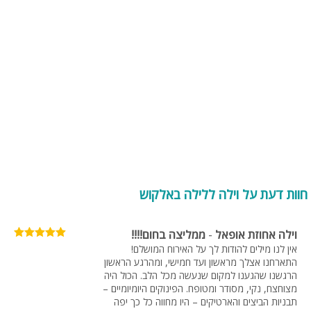
האחר. במושב אלקוש קיימים מלבד וילות גם צימרים אך אלו לזוגות בודדים
ולמשפחות מצומצמות.
אטרקציות בגליל המערבי
מי שבוחר לנפוש בגליל המערבי יגלה שזהו אחד המקומות האטרקטיביים
ביותר בארץ ישראל. הגליל מתפרס מראש הנקרה בצפון ועד אזור הכרמל.
הגליל המערבי עשיר בהיסטוריה ונופים עתיקים והיסטוריים אליהם נוהרים בכל
יום עשרות מטיילים. אחת הדוגמאות להנאה צרופה היא העיר עכו העתיקה
בה תגלו ותלמדו על סיפורו של הבלן האחרון, מוזיאון עוקאשי ועוד אתרי תיירות
רבים, ביניהם מסעדות ובתי קפה אותנטיות מכל העדות והדתות המלאות בכל
טוב. מי שרוצה ליהנות מהנוף והיופי הטבעי של הטבע יוכל לבקר ולטייל בהרי
הגליל המערבי או במושבים העוטפים אותם. לחוויות משפחתיות ולקבוצות
חוות דעת על וילה ללילה באלקוש
חברים מומלץ לברר על טיולי ג'יפים, טרקטורונים, קיאקים, טיולים רגליים
וכדומה הנמצאים באזור בו אתם נופשים. הגליל המערבי הוא האזור היחיד
בארץ המציע אירוח נופש מכל הסוגים: בית מלון, כפר נופש, צימרים, וילות,
וילה אחוזת אופאל
-
ממליצה בחום!!!!
בתי הארחה ואתרי קמפינג. האטרקציה המבוקשת ביותר היא וילות בשל הנוף
המרהיב והחמימות השוכנת בקרב התושבים. ניתן למצוא גם אתרי תרבות
אין לנו מילים להודות לך על האירוח המושלם!
התארחנו אצלך מראשון ועד חמישי, ומהרגע הראשון
שונים כמו אולם קונצרטים בקיבוץ אילון, סדנאות פסיפס, סדנאות צביעת
הרגשנו שהגענו למקום שנעשה מכל הלב. הכול היה
אריגים וגן ארכאולוגי בקיבוץ בית העמק. הגליל המערבי שותת אטרקציות לכל
מצוחצח, נקי, מסודר ומטופח. הפינוקים היומיומיים –
הגילאים מפארקים לילדים, ג'ימבורי לילדים ועד פאבים למבוגרים.
תבניות הביצים והארטיקים – היו מחווה כל כך יפה