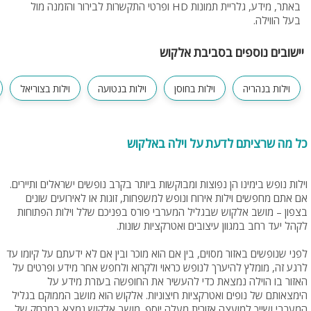
באתר, מידע, גלריית תמונות HD ופרטי התקשרות לבירור והזמנה מול
בעל הווילה.
יישובים נוספים בסביבת אלקוש
וילות בנהריה
וילות בחוסן
וילות בנטועה
וילות בצוריאל
כל מה שרציתם לדעת על וילה באלקוש
וילות נופש בימינו הן נפוצות ומבוקשות ביותר בקרב נופשים ישראלים ותיירים.
אם אתם מחפשים וילות אירוח ונופש למשפחות, זוגות או לאירועים שונים
בצפון – מושב אלקוש שבגליל המערבי פורס בפניכם שלל וילות הפתוחות
לקהל יעד רחב במגוון עיצובים ואטרקציות שונות.
לפני שנופשים באזור מסוים, בין אם הוא מוכר ובין אם לא ידעתם על קיומו עד
לרגע זה, מומלץ להיערך לנופש כראוי ולקרוא ולחפש אחר מידע ופרטים על
האזור בו הוילה נמצאת כדי להעשיר את החופשה בעזרת מידע על
הימצאותם של נופים ואטרקציות חיצוניות. אלקוש הוא מושב הממוקם בגליל
המערבי ושייך למועצה אזורית מעלה יוסף. מושב אלקוש נמצא במרחק של