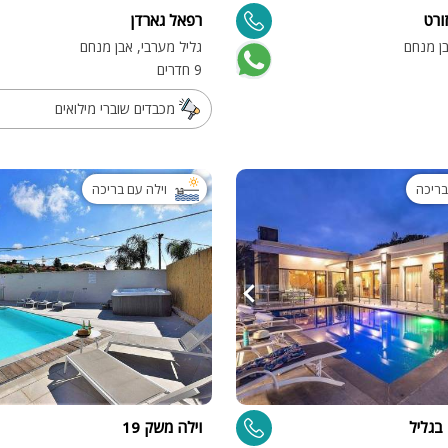
זורט
רפאל גארדן
מיטה זוגית
בן מנחם
גליל מערבי, אבן מנחם
9 חדרים
פינת אוכל
wifi
מכבדים שוברי מילואים
hot
מחירים
בריכה
וילה עם בריכה
בזול
בתי נופש
שולחן פול
הוקי אוויר
חדר קולנוע
שף
 בגליל
וילה משק 19
נוף