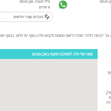
בן מנחם
גליל מערבי, אבן מנחם
6 חדרים
ספא
עמדת טעינ
מכבדים שוברי מילואים
לרכב חשמלי
מפה של וילה למסיבת רווקות באבן מנחם
תר
ולק
ת
יה