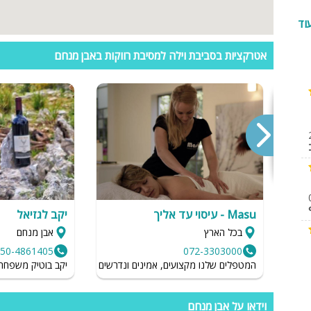
וד
ן
אטרקציות בסביבת וילה למסיבת רווקות באבן מנחם
במרחק 15 דק' נסיעה
חתית ברפת)
Masu - עיסוי עד אליך
יקב לגזיאל
בכל הארץ
אבן מנחם
050-4861405
072-3303000
המטפלים שלנו מקצועים, אמינים ונדרשים לשמור על רמת הגיינה גב
יקב בוטיק משפחתי 
וידאו על אבן מנחם