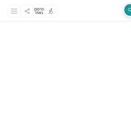
פרסום
באתר
מת
ר