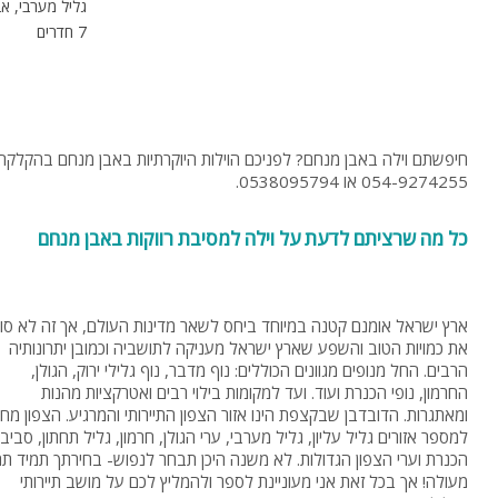
גליל מערבי, א
7 חדרים
054-9274255 או 0538095794.
כל מה שרציתם לדעת על וילה למסיבת רווקות באבן מנחם
ארץ ישראל אומנם קטנה במיוחד ביחס לשאר מדינות העולם, אך זה לא סו
את כמויות הטוב והשפע שארץ ישראל מעניקה לתושביה וכמובן יתרונותיה
הרבים. החל מנופים מגוונים הכוללים: נוף מדבר, נוף גלילי ירוק, הגולן,
החרמון, נופי הכנרת ועוד. ועד למקומות בילוי רבים ואטרקציות מהנות
ומאתגרות. הדובדבן שבקצפת הינו אזור הצפון התיירותי והמרגיע. הצפון מח
למספר אזורים גליל עליון, גליל מערבי, ערי הגולן, חרמון, גליל תחתון, סביב
הכנרת וערי הצפון הגדולות. לא משנה היכן תבחר לנפוש- בחירתך תמיד תה
מעולה! אך בכל זאת אני מעוניינת לספר ולהמליץ לכם על מושב תיירותי