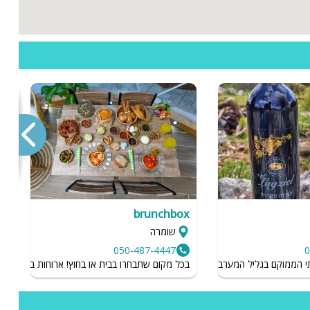
brunchbox
ע
שומרה
050-487-4447
והה
הממוקם בגליל המערבי ומציע לכם טעימות יין, סיורים ופלטות גבינות משובחות.
בכל מקום שתבחרו בבית או בחוץ! ארוחות בוקר עשיר
ב