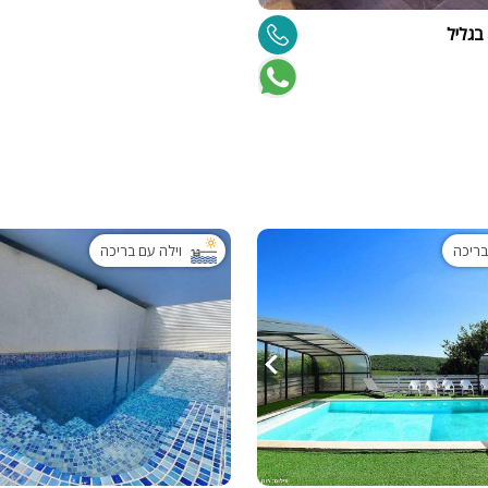
פלייסטיישן
בגליל
Xbox
ארוחת בוקר
שולחן פוקר
מקרן
גישה לנכים
קבוצות גדול
בריכה
וילה עם בריכה
בריכה מקור
מסך lcd
מרפסת
מטבח
משפחות
גדולות