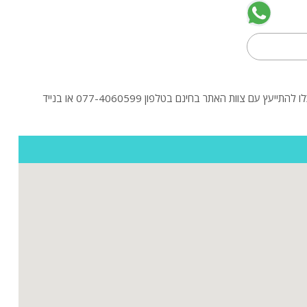
ה
חיפשתם וילה באבן מנחם? לפניכם הוילות היוקרתיות באבן מנחם בהקלקה על "כניסה לוילה" תוכלו לראות תמונות ולקרוא מידע נוסף על וילות. בנוסף תוכלו להתייעץ עם צוות האתר בחינם בטלפון 077-4060599 או בנייד