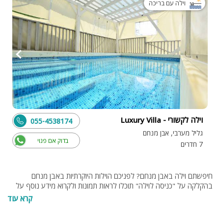
וילה עם בריכה
וילה לקשורי - Luxury Villa
055-4538174
גליל מערבי, אבן מנחם
בדוק אם פנוי
7 חדרים
חיפשתם וילה באבן מנחם? לפניכם הוילות היוקרתיות באבן מנחם
בהקלקה על "כניסה לוילה" תוכלו לראות תמונות ולקרוא מידע נוסף על
וילות. בנוסף תוכלו להתייעץ עם צוות האתר בחינם בטלפון 077-
קרא עוד
4060599 או בנייד 054-9274255 או 0538095794.