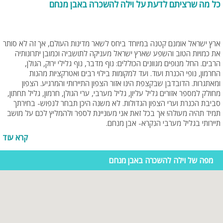
כל מה שרציתם לדעת על וילה להשכרה באבן מנחם
ארץ ישראל אומנם קטנה במיוחד ביחס לשאר מדינות העולם, אך זה לא סותר
את כמויות הטוב והשפע שארץ ישראל מעניקה לתושביה וכמובן יתרונותיה
הרבים. החל מנופים מגוונים הכוללים: נוף מדבר, נוף גלילי ירוק, הגולן,
החרמון, נופי הכנרת ועוד. ועד למקומות בילוי רבים ואטרקציות מהנות
ומאתגרות. הדובדבן שבקצפת הינו אזור הצפון התיירותי והמרגיע. הצפון
מחולק למספר אזורים גליל עליון, גליל מערבי, ערי הגולן, חרמון, גליל תחתון,
סביבת הכנרת וערי הצפון הגדולות. לא משנה היכן תבחר לנפוש- בחירתך
תמיד תהיה מעולה! אך בכל זאת אני מעוניינת לספר ולהמליץ לכם על מושב
תיירותי בגליל מערבי הנקרא- אבן מנחם.
קרא עוד
מושב אבן מנחם ממוקם בצפון הארץ ושייך למועצה האזורית מעלה יוסף. אבן
מנחם הוקם בשנת 1960 על אדמות הכפרים תרביחא ונבי רובין ומייסדיו היו
מפה של וילה להשכרה באבן מנחם
יוצאי ארצות צפון אפריקה. שמו של הישוב ניתן לו על שם ארתור מנחם
הנטקה, שהיה אחד מראשי תנועת הציונות בגרמניה. הישוב מונה כ- 300
תושבים והאוכלוסייה בישוב בעלת אופי חילוני. בישוב פועלים מספר מוסדות
שירות כגון: קופת חולים, מגרש ספורט, מזכירות וצרכניה. תחבורה ציבורית
מגיעה אל הישוב במהלך שעות היום. אבן מנחם נמצא במרחק 15 דק'
נסיעה מנהריה וכ- 20 דק' נסיעה ממעלות תרשיחא.