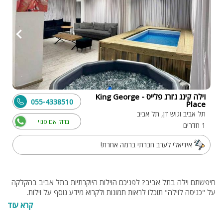
וילה קינג ג'ורג פלייס - King George
055-4338510
Place
תל אביב וגוש דן, תל אביב
בדוק אם פנוי
1 חדרים
אידיאלי לערב חברתי ברמה אחרת!
חיפשתם וילה בתל אביב? לפניכם הוילות היוקרתיות בתל אביב בהקלקה
על "כניסה לוילה" תוכלו לראות תמונות ולקרוא מידע נוסף על וילות.
בנוסף תוכלו להתייעץ עם צוות האתר בחינם בטלפון 077-4060599 או
קרא עוד
בנייד 0549274255