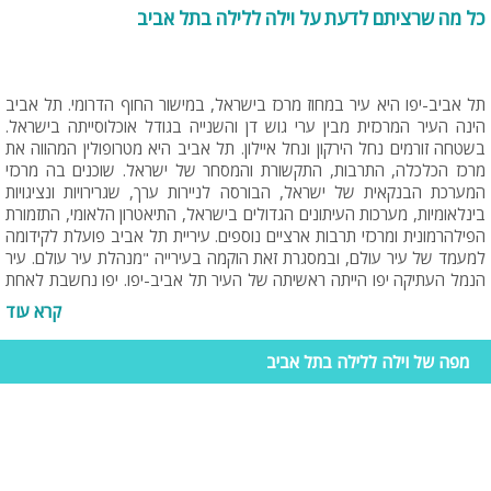
כל מה שרציתם לדעת על וילה ללילה בתל אביב
תל אביב-יפו היא עיר במחוז מרכז בישראל, במישור החוף הדרומי. תל אביב
הינה העיר המרכזית מבין ערי גוש דן והשנייה בגודל אוכלוסייתה בישראל.
בשטחה זורמים נחל הירקון ונחל איילון. תל אביב היא מטרופולין המהווה את
מרכז הכלכלה, התרבות, התקשורת והמסחר של ישראל. שוכנים בה מרכזי
המערכת הבנקאית של ישראל, הבורסה לניירות ערך, שגרירויות ונציגויות
בינלאומיות, מערכות העיתונים הגדולים בישראל, התיאטרון הלאומי, התזמורת
הפילהרמונית ומרכזי תרבות ארציים נוספים. עיריית תל אביב פועלת לקידומה
למעמד של עיר עולם, ובמסגרת זאת הוקמה בעירייה "מנהלת עיר עולם. עיר
הנמל העתיקה יפו הייתה ראשיתה של העיר תל אביב-יפו. יפו נחשבת לאחת
מערי הנמל העתיקות בעולם; היא נזכרת רבות בתנ"ך ובמקורות קדומים
קרא עוד
אחרים, ובמשך דורות שימשה שער כניסה ימי לארץ ישראל. רשויות המנדט
הבריטי העניקו לתל אביב מעמד של עיר בינואר 1934. ב-1949. בשנת
מפה של וילה ללילה בתל אביב
2009 חגגה העיר מאה שנים להיווסדה.
אטרקציות בתל אביב
פארק הירקון:
המוכר בשמו גני יהושע, גודלו של האגם 80 דונם והוא הגדול
מסוגו בישראל. עומקו המרבי 180 ס"מ והוא ממולא באופן מלאכותי ממי