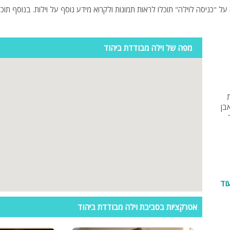
פלייסטיישן
Xbox
ארוחת בוקר
מפה של וילה מבודדת ביהוד
שולחן פוקר
מקרן
ת
גישה לנכים
בן
קבוצות גדול
בריכה מקור
מסך lcd
מרפסת
וד
מטבח
אטרקציות בסביבת וילה מבודדת ביהוד
משפחות
גדולות