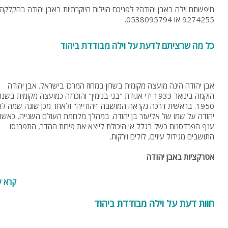
9274255 או 0538095794.
כל מה שרציתם לדעת על וילה מבודדת ביהוד
אבן יהודה הינה מועצה מקומית בשרון במחוז המרכז בישראל. אבן יהודה
הוקמה בינואר 1933 ידי אגודת "בני בנימין" והוכרזה כמועצה מקומית בשנ
1950. בראשית דרכה נקראה המושבה "יהודייה" ולאחר מכן שונה שמה לא
יהודה על שמו של אליעזר בן יהודה. במהלך מלחמת העולם השנייה, כאשר
ענף הפרדסנות כשל בגלל אי היכולת לייצא את פירות ההדר, התפרנסו
התושבים מגידול עיזים, לולים וירקות‏.
אטרקציות באבן יהודה
כידוע אבן יהודה ממוקמת במרכז ובעקבות כך היא קרובה לאתרי בילוי
קרא ע
ואטרקציות רבות. ובניהם קניונים גדולים, מסעדות משובחות ואטרקציות
מאתגרות, אשר נמצאות במרחק נסיעה קצר מאבן יהודה. כמו המקומות
חוות דעת על וילה מבודדת ביהוד
הבאים: