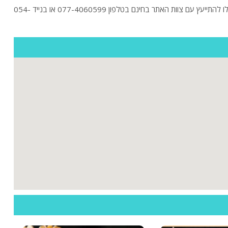
חיפשתם וילה באבן יהודה? לפניכם הוילות היוקרתיות באבן יהודה בהקלקה על "כניסה לוילה" תוכלו לראות תמונות ולקרוא מידע נוסף על וילות. בנוסף תוכלו להתייעץ עם צוות האתר בחינם בטלפון 077-4060599 או בנייד 054-
ות
ה