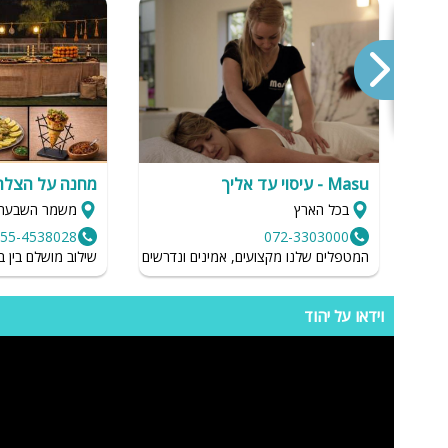
מיטה זוגית
פינת אוכל
wifi
את
hot
מחירים
Masu - עיסוי עד אליך
מחנה על הצלח
בכל הארץ
משמר השבעה
בזול
נו
55-4538028
072-3303000
בתי נופש
יפה בארץ.
המטפלים שלנו מקצועים, אמינים ונדרשים לשמור על רמת הגיינה גב
שילוב מושלם בין ב
ת
שולחן פול
וידאו על יהוד
הוקי אוויר
חדר קולנוע
שף
וד
נוף