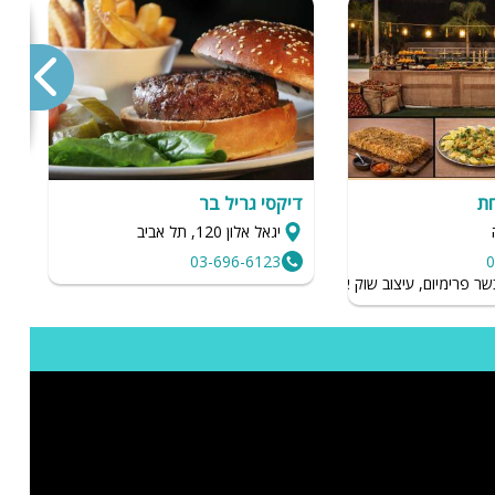
ת
דיקסי גריל בר
א
יגאל אלון 120, תל אביב
03-696-6123
0
והה
שר פרימיום, עיצוב שוק אותנטי וחגיגה ירושלמית בלתי נשכחת.