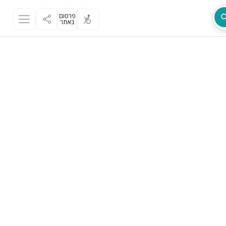
פרסום
באתר
מת
ר