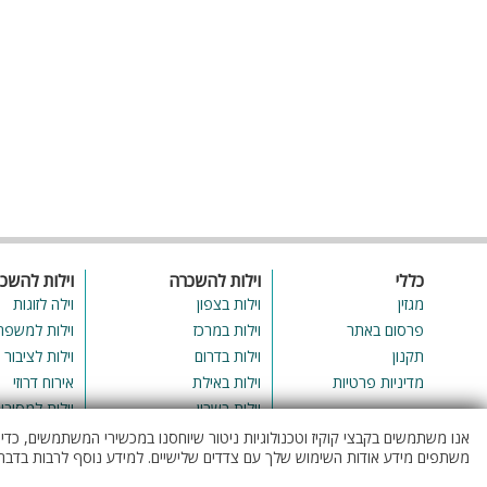
• מספר חדרים מתאים - את מעט השעות שהשארנו לשינה באמצע הנו
חשוב להעביר במיטה נוחה ולא להיזרק במזרון על הרצפה, לכן מומלץ לבר
את מספר המיטות במתחם. או להפך – לא להגיע אל וילה עם כמות חדרים
גדולה כאשר הנכם משתמשים רק בשניים זה יוצר אווירה קרירה ומרוחקת
במקום חמימה ונעימה (וגם המחיר יהיה בהתאם- וחבל)
• ביקורות טובות- נכון שלכל וילה כמו לכל מתחם נופש בעולם, קיים מפר
עדכני בגוגל ותמונות מרהיבות. אך לא תמיד התמונות משקפות את המציאות
מפני שמכילות לא מעט פוטושופ או מפני שצולמו בהקמת הווילה עוד לפני
שעברו בהן לא מעט אורחים, משפחות ועוד. לכן מומלץ לברר על המתחם
לפני או לקרוא ביקורות וחוות דעת מאנשים שביקרו והתארחו בוילה.
כללי
וילות להשכרה
וילות להשכ
מגזין
וילות בצפון
וילה לזוגות
פרסום באתר
וילות במרכז
וילות למשפח
תקנון
וילות בדרום
וילות לציבור 
מדיניות פרטיות
וילות באילת
אירוח דרוזי
וילות בשרון
וילות למסיבו
וילות באזור החרמון
וילות לאירועי
אנו משתמשים בקבצי קוקיז וטכנולוגיות ניטור שיוחסנו במכשירי המשתמשים, כד
משתפים מידע אודות השימוש שלך עם צדדים שלישיים. למידע נוסף לרבות בדבר 