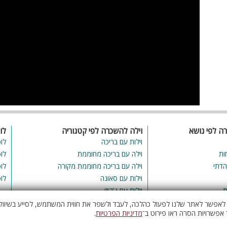
ספא
פש
ר
עמדת טעינ
לרכב חשמלי
ט
רה לפי נושא
וילה להשכרה לפי קטגוריה
לו
וילות עם בריכה
לו
ות
וילה עם בריכה מחוממת
לו
הדתי
וילה עם בריכה מחוממת מקורה
לו
וילות עם סאונה
לו
ת
וילות עם ג'קוזי
ם
י לאפשר לאתר שלנו לפעול כהלכה, לעבד ולשפר את חווית המשתמש, לסייע בשיווק 
אפשרויות הסרה ראו פירוט ב־
מדיניות הפרטיות
.