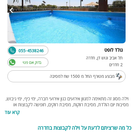
גולד לופט
055-4538246
תל אביב וגוש דן, חדרה
בדוק אם פנוי
2 חדרים
מבצע מטורף החל מ 1500 שח למסיבה
וילה מסוג זה מתאימה למגוון אירועים כגון אירועי חברה, ימי כיף, ימי גיבוש,
מסיבות יום הולדת, מסיבת רווקות, מסיבת רווקים, חופשה לקבוצות או
למשפחות גדולות. וילה לקבוצות בחדרה כוללת מטבח מרשים ומצויד,
קרא עוד
סלון רחב ידיים עם מערכת ישיבה גדולה ומסך טלוויזיה גדול, מספר חדרי
שינה הכוללים מיטה ומקומות אחסון לחפצים, חדרי רחצה מפנקים ועוד.
כל מה שרציתם לדעת על וילה לקבוצות בחדרה
בנוסף, בוילה יש מתחם חיצוני מרהיב ומרווח עם מדשאה ירוקה ועצי נוי