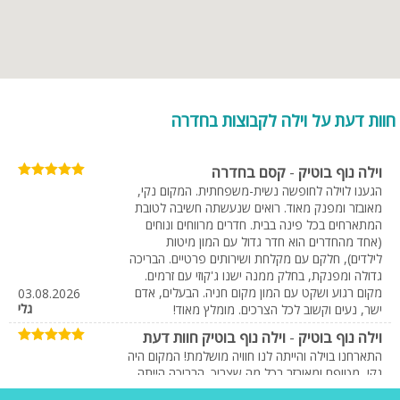
חוות דעת על וילה לקבוצות בחדרה
וילה נוף בוטיק
-
קסם בחדרה
הגענו לוילה לחופשה נשית-משפחתית. המקום נקי,
מאובזר ומפנק מאוד. רואים שנעשתה חשיבה לטובת
המתארחים בכל פינה בבית. חדרים מרווחים ונוחים
(אחד מהחדרים הוא חדר גדול עם המון מיטות
לילדים), חלקם עם מקלחת ושירותים פרטיים. הבריכה
גדולה ומפנקת, בחלק ממנה ישנו ג'קוזי עם זרמים.
מקום רגוע ושקט עם המון מקום חניה. הבעלים, אדם
03.08.2026
גלי
ישר, נעים וקשוב לכל הצרכים. מומלץ מאוד!
וילה נוף בוטיק
-
וילה נוף בוטיק חוות דעת
התארחנו בוילה והייתה לנו חוויה מושלמת! המקום היה
נקי, מטופח ומאובזר בכל מה שצריך. הבריכה הייתה
נקייה וכייפית, החדרים היו נוחים ונעימים, והכול היה