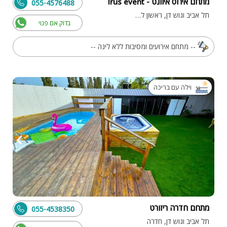
מתחם אירוס איוונט - Irus event
055-4576488
תל אביב וגוש דן, ראשון לציון
בדוק אם פנוי
-- מתחם אירועים ומסיבות ללא לינה --
וילה עם בריכה
מתחם חדרה ריזורט
055-4538350
תל אביב וגוש דן, חדרה