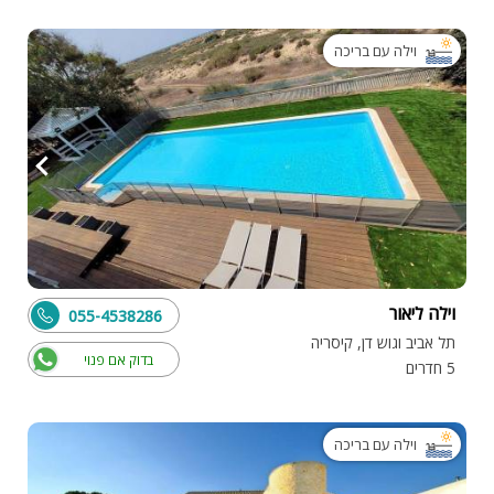
וילה עם בריכה
וילה ליאור
055-4538286
תל אביב וגוש דן, קיסריה
בדוק אם פנוי
5 חדרים
וילה עם בריכה