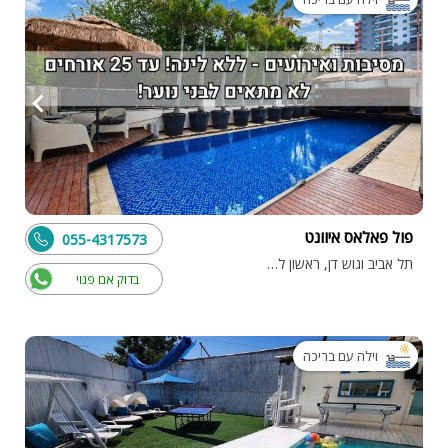
פול פאלאס איוונט
055-4317573
תל אביב וגוש דן, ראשון לציון
בדוק אם פנוי
וילה עם בריכה