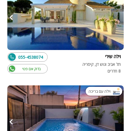
וילה שירי
055-4538074
תל אביב וגוש דן, קיסריה
בדוק אם פנוי
8 חדרים
וילה עם בריכה