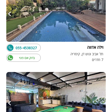
וילה אדווה
055-4538327
תל אביב וגוש דן, קיסריה
בדוק אם פנוי
7 חדרים