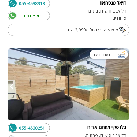
רויאל פנטהאוז
055-4538318
תל אביב וגוש דן, בת ים
בדוק אם פנוי
5 חדרים
אמצע שבוע החל מ2,999 שח
וילה עם בריכה
בלו סקיי מתחם אירוח
055-4538251
תל אביב וגוש דן, פתח תקווה