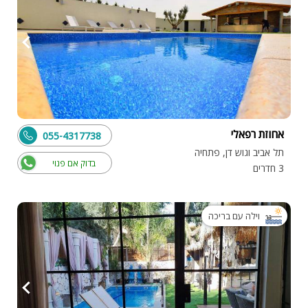
אחוזת רפאלי
055-4317738
תל אביב וגוש דן, פתחיה
בדוק אם פנוי
3 חדרים
וילה עם בריכה