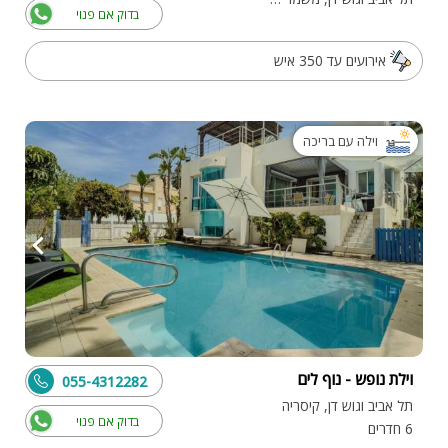
בדוק אם פנוי
אירועים עד 350 איש
וילה עם בריכה
וילת נופש - נוף לים
055-4312282
תל אביב וגוש דן, קיסריה
בדוק אם פנוי
6 חדרים