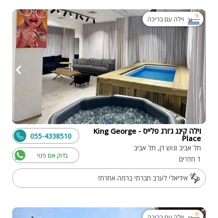
וילה עם בריכה
וילה קינג ג'ורג פלייס - King George
055-4338510
Place
תל אביב וגוש דן, תל אביב
בדוק אם פנוי
1 חדרים
אידיאלי לערב חברתי ברמה אחרת!
וילה עם בריכה