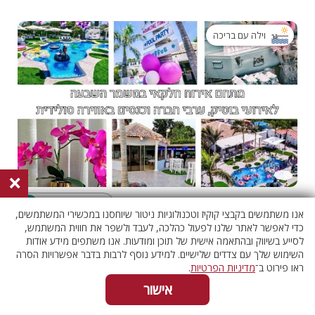
וילה עם בריכה
×
בחצר של אפריים
055-4538138
אנו משתמשים בקבצי קוקיז וטכנולוגיות ניטור שיוחסנו במכשירי המשתמשים,
תל אביב וגוש דן, משמר השבעה
כדי לאפשר לאתר שלנו לפעול כהלכה, לעבד ולשפר את חווית המשתמש,
בדוק אם פנוי
לסייע בשיווק ובהתאמה אישית של תוכן ומודעות. אנו משתפים מידע אודות
השימוש שלך עם צדדים שלישיים. למידע נוסף לרבות בדבר אפשרויות הסרה
ראו פירוט ב־
מדיניות הפרטיות
.
וילה עם בריכה
אישור