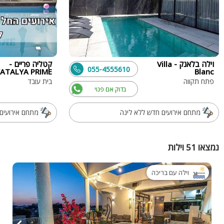
וילה בלאנק - Villa
קטליה פריים -
055-4555610
ATALYA PRIME
Blanc
פתח תקווה
בית עובד
בדוק אם פנוי
מתחם אירועים חדש ללא לינה
מתחם אירועים 
נמצאו 51 וילות
וילה עם בריכה