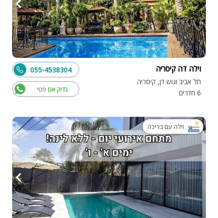
וילה דה קיסריה
055-4538304
תל אביב וגוש דן, קיסריה
בדוק אם פנוי
6 חדרים
וילה עם בריכה