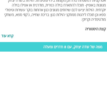
אטרקציות למשפחה כולה וכן מקומות בילוי ומסעדות. הוילות בשדה יצחק
מגוונות באופיין- תוכלו להתארח בוילה כפרית, מודרנית או אפילו בוילה
יוקרתית. הוילות יציעו לכם שירותים מגוונים כגון ארוחות בוקר עשירות וטיפולי
ספא וכן תוכלו ליהנות ממתקני הוילות כגון: בריכת שחייה, ג'קוזי ספא, משחקי
מולטימדיה וקריוקי.
קצת היסטוריה
קרא עוד
שדה יצחק הינו מושב שיתופי עם רקע חקלאי הנמצא באזור השרון, הסמוך
לחדרה. היישוב הוקם בשנת 1952 ובעברו נקרא להבות חביבה. כיום שמו
מפה של שדה יצחק, עם 8 חדרים ומעלה
נקרא על שם מפקד הפלמ"ח דאז- יצחק שדה. עיקר עיסוק תושבי המושב
הוא חקלאות- גידולי פרחים מהגדולים בארץ ועם הזמן אף נכנס לתחום
התיירות. המושב מאופיין באווירה פסטורלית, שקטה וכפרית. וילות הנופש
ביישוב מציעות נופש שלו באווירה כפרית עם נוף מרהיב ושלל אטרקציות.
וילות למשפחות בשדה יצחק
חופשה משפחתית זו הזדמנות מצוינת לבלות זמן איכות עם הילדים ולצאת
לאטרקציות רבות המתאימות לכל המשפחה. אם בחרתם חופשה בשדה
יצחק, תוכלו למצוא שלל טיולים ומקומות בילוי בקרבתכם. הוילות בשדה יצחק
מותאמות לנופש משפחות וכוללות מספר רב של חדרים, בריכת שחייה,
משחקי שולחן לילדים, מדשאות גדולות ושלל פינוקים הן בוילה והן מחוצה לה.
מיקום היישוב נמצא במרחק 40 דקות מתל אביב וערי המרכז וכן קרוב לאזור