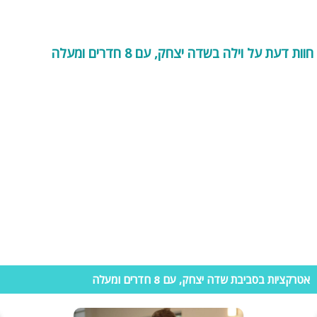
קיסריה וחיפה.
אטרקציות בשדה יצחק
חוות דעת על וילה בשדה יצחק, עם 8 חדרים ומעלה
אם הגעתם לאזור שדה יצחק ובחרתם להתארח בוילת נופש, הנה כמה
אטרקציות נחמדות שתוכלו למצוא סביבכם:
מרכז ימי קיסריה- מועדון ספורט ימי בו תוכלו למצוא – ציוד גלישה, סירות
מפרש, קורסי גלישה, השכרת קיאקים ועוד. מתאים לכל המשפחה החל מגיל
5 ומעלה.
מי קדם , פארק אלונה- פארק לכל המשפחה הכולל מסלולי טיול בחורש,
הליכה רטובה במנהרות מוצלות, אתר ארכיאולוגי- מי קדם (בתעלות המים
העתיקות ), פינות ישיבה, מסעדה ועוד. מתאים לכל המשפחה.
יקב תשבי- מרכז מבקרים באווירה כפרית . הסיור ביקב כולל חנות יין ואביזרי יין
נלווים, ריבות יין, מבחר גבינות גורמה, שמן זית ויצירות קרמיקה. אטרקציה
מיוחדת למבקרים- אפשרות מילוי בקבוקי יין ושמן זית היישר מהמיכלים
וילות עם ג'קוזי ספא
אם חיפשתם וילות עם מתחמי ספא לאירוע, מסיבה או סתם נופש מפנק.
תוכלו למצוא וילות עם ג'קוזי ספא או אפילו טוב יותר- וילות עם מתחמי ספא
אטרקציות בסביבת שדה יצחק, עם 8 חדרים ומעלה
בשדה יצחק. הוילות מציעות לכם מתחם שכולו שלווה ורוגע הכולל סאונה
יבשה או רטובה, ג'קוזי ספא גדול, בריכה מחוממת וכן טיפולי עיסוי מקצועיים.