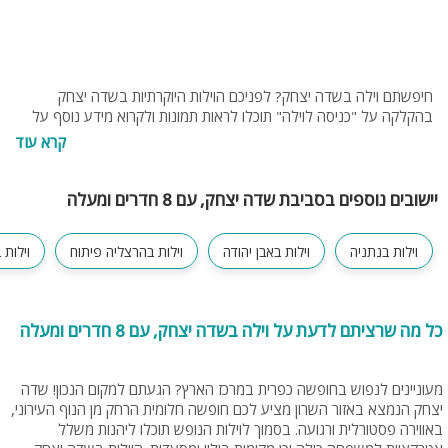
חיפשתם וילה בשדה יצחק? לפניכם הוילות היוקרתיות בשדה יצחק
בהקלקה על "כניסה לוילה" תוכלו לראות תמונות ולקרוא מידע נוסף על
וילות. בנוסף תוכלו להתייעץ עם צוות האתר בחינם בטלפון 077-
קרא עוד
4060599 או בנייד 0549274255
יישובים נוספים בסביבת שדה יצחק, עם 8 חדרים ומעלה
וילות בנתניה
וילות באבן יהודה
וילות בהרצליה פיתוח
וילות 
כל מה שרציתם לדעת על וילה בשדה יצחק, עם 8 חדרים ומעלה
מעוניינים לנפוש בחופשה כפרית במרכז הארץ? הגעתם למקום הנכון! שדה
יצחק הנמצא באזור השרון מציע לכם חופשה חלומית הרחק מן הנוף העירוני,
באווירה פסטורלית ורגועה. בסמוך לוילות הנופש תוכלו ליהנות משלל