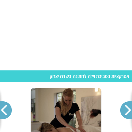
מפרש, קורסי גלישה, השכרת קיאקים ועוד. מתאים לכל המשפחה החל מגיל
5 ומעלה.
מי קדם , פארק אלונה- פארק לכל המשפחה הכולל מסלולי טיול בחורש,
הליכה רטובה במנהרות מוצלות, אתר ארכיאולוגי- מי קדם (בתעלות המים
העתיקות ), פינות ישיבה, מסעדה ועוד. מתאים לכל המשפחה.
יקב תשבי- מרכז מבקרים באווירה כפרית . הסיור ביקב כולל חנות יין ואביזרי יין
נלווים, ריבות יין, מבחר גבינות גורמה, שמן זית ויצירות קרמיקה. אטרקציה
מיוחדת למבקרים- אפשרות מילוי בקבוקי יין ושמן זית היישר מהמיכלים
וילות עם ג'קוזי ספא
אם חיפשתם וילות עם מתחמי ספא לאירוע, מסיבה או סתם נופש מפנק.
תוכלו למצוא וילות עם ג'קוזי ספא או אפילו טוב יותר- וילות עם מתחמי ספא
אטרקציות בסביבת וילה לחתונה בשדה יצחק
בשדה יצחק. הוילות מציעות לכם מתחם שכולו שלווה ורוגע הכולל סאונה
יבשה או רטובה, ג'קוזי ספא גדול, בריכה מחוממת וכן טיפולי עיסוי מקצועיים.
גם בחורף תוכלו להנות ממתחם הספא- המתחם מקורה ומחומם.
מאחלים לכם נופש נעים ומהנה!