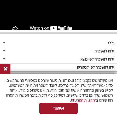
כללי
מגזין
וילות להשכרה
פרסום באתר
וילות בצפון
וילות להשכרה לפי נושא
×
תקנון
וילות במרכז
וילה לזוגות
וילה להשכרה לפי קטגוריה
מדיניות פרטיות
וילות בדרום
וילות למשפחות
וילות עם בריכה
לופטים להשכרה
אנו משתמשים בקבצי קוקיז וטכנולוגיות ניטור שיוחסנו במכשירי המשתמשים,
וילות באילת
וילות לציבור הדתי
וילה עם בריכה מחוממת
לופט
כדי לאפשר לאתר שלנו לפעול כהלכה, לעבד ולשפר את חווית המשתמש,
וילות בשרון
לסייע בשיווק ובהתאמה אישית של תוכן ומודעות. אנו משתפים מידע אודות
אירוח דרוזי
וילה עם בריכה מחוממת מקורה
לופטים בצפון
השימוש שלך עם צדדים שלישיים. למידע נוסף לרבות בדבר אפשרויות הסרה
וילות באזור החרמון
וילות למסיבות
וילות עם סאונה
לופטים בדרום
ראו פירוט ב־
מדיניות הפרטיות
.
וילות לאירועים
וילות עם ג'קוזי
לופטים במרכז
אישור