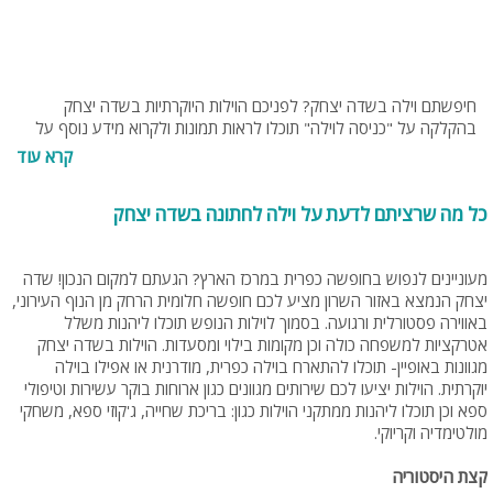
חיפשתם וילה בשדה יצחק? לפניכם הוילות היוקרתיות בשדה יצחק
בהקלקה על "כניסה לוילה" תוכלו לראות תמונות ולקרוא מידע נוסף על
וילות. בנוסף תוכלו להתייעץ עם צוות האתר בחינם בטלפון 077-
קרא עוד
4060599 או בנייד 0549274255
כל מה שרציתם לדעת על וילה לחתונה בשדה יצחק
מעוניינים לנפוש בחופשה כפרית במרכז הארץ? הגעתם למקום הנכון! שדה
יצחק הנמצא באזור השרון מציע לכם חופשה חלומית הרחק מן הנוף העירוני,
באווירה פסטורלית ורגועה. בסמוך לוילות הנופש תוכלו ליהנות משלל
אטרקציות למשפחה כולה וכן מקומות בילוי ומסעדות. הוילות בשדה יצחק
מגוונות באופיין- תוכלו להתארח בוילה כפרית, מודרנית או אפילו בוילה
יוקרתית. הוילות יציעו לכם שירותים מגוונים כגון ארוחות בוקר עשירות וטיפולי
ספא וכן תוכלו ליהנות ממתקני הוילות כגון: בריכת שחייה, ג'קוזי ספא, משחקי
מולטימדיה וקריוקי.
קצת היסטוריה