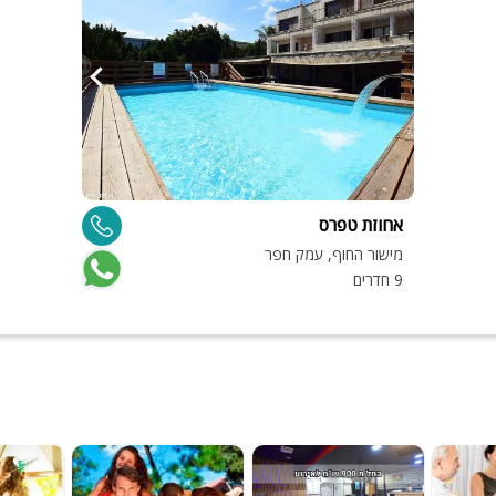
פלייסטיישן
Xbox
ארוחת בוקר
שולחן פוקר
מקרן
גישה לנכים
אחוזת טפרס
קבוצות גדול
מישור החוף, עמק חפר
9 חדרים
בריכה מקור
מסך lcd
מרפסת
מטבח
משפחות
גדולות