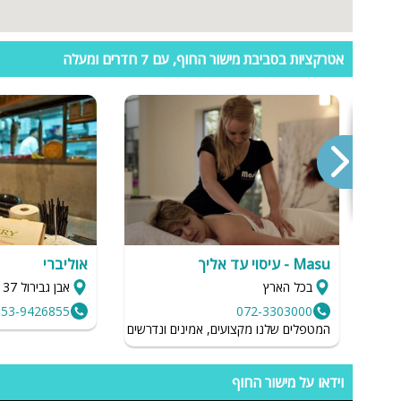
ספא
אטרקציות בסביבת מישור החוף, עם 7 חדרים ומעלה
עמדת טעינ
לרכב חשמלי
Masu - עיסוי עד אליך
אוליברי
בכל הארץ
אבן גבירול 137, תל אביב
053-9426855
072-3303000
חומרי גלם טבעיים ואיכותיים משלוחים בכל האיזור
המטפלים שלנו מקצועים, אמינים ונדרשים לשמור על רמת הגיינה גב
וידאו על מישור החוף