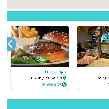
ה
דיקסי גריל בר
מ
יגאל אלון 120, תל אביב
03-696-6123
והה
ש