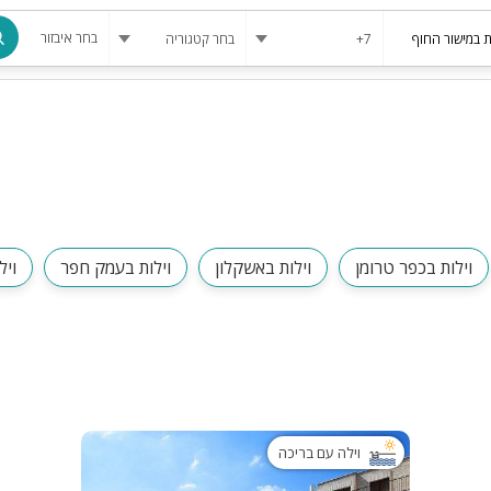
בחר איבזור
מרחב מוגן
בריכה
בריכה מחומ
פינת מנגל
וילות בכפר טרומן
וילות באשקלון
וילות בעמק חפר
ויל
להשכרה
סאונה
קריוקי
גקוזי
וילה עם בריכה
שולחן סנוק